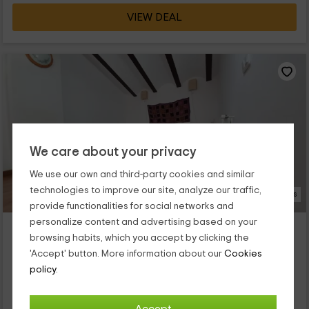
VIEW DEAL
We care about your privacy
We use our own and third-party cookies and similar
technologies to improve our site, analyze our traffic,
15 Photos
provide functionalities for social networks and
personalize content and advertising based on your
Cal Viola- Groc
browsing habits, which you accept by clicking the
Torroja Del Priorat, Tarragona
'Accept' button. More information about our
Cookies
0 reviews
policy.
Full Rental
2 rooms
4 people
1 bathrooms