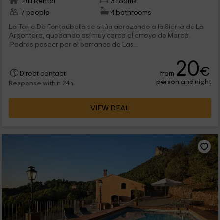
Full Rental
3 rooms
7 people
4 bathrooms
La Torre De Fontaubella se sitúa abrazando a la Sierra de La
Argentera, quedando así muy cerca el arroyo de Marcà.
Podrás pasear por el barranco de Las...
20
€
from
Direct contact
person and night
Response within 24h
VIEW DEAL