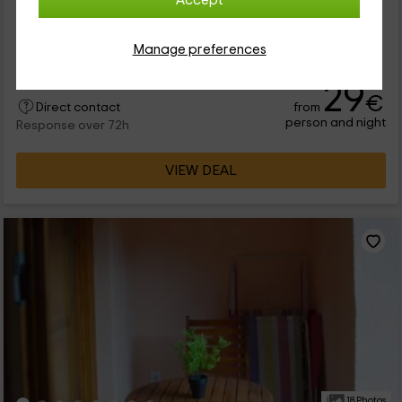
Accept
Nuestro alojamiento se encuentra en una de las poblaciones
de Tarragona, donde vas a poder desconectar dentro del
pueblo de Torroja, lleno de encanto. Tenemos un montón de
Manage preferences
opciones con...
29
€
from
Direct contact
person and night
Response over 72h
VIEW DEAL
18 Photos