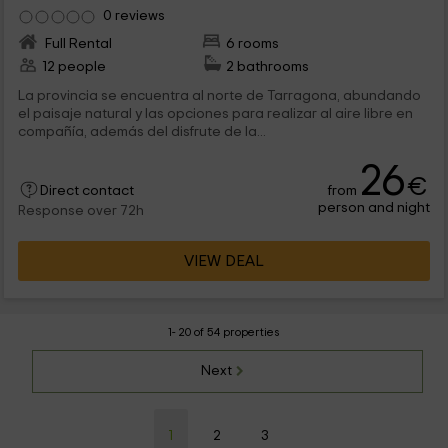
0 reviews
Full Rental
6 rooms
12 people
2 bathrooms
La provincia se encuentra al norte de Tarragona, abundando
el paisaje natural y las opciones para realizar al aire libre en
compañía, además del disfrute de la...
26
€
from
Direct contact
person and night
Response over 72h
VIEW DEAL
1- 20 of 54 properties
Next
1
2
3