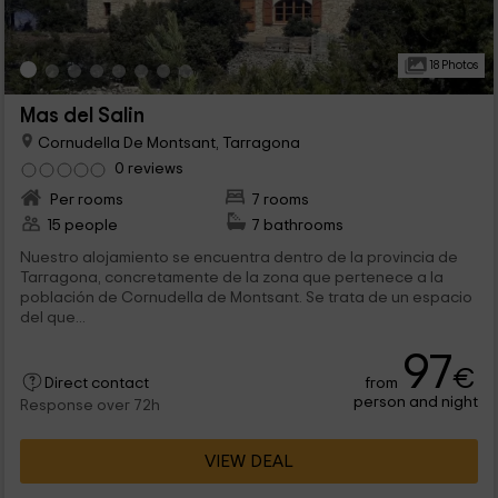
18 Photos
Mas del Salin
Cornudella De Montsant, Tarragona
0 reviews
Per rooms
7 rooms
15 people
7 bathrooms
Nuestro alojamiento se encuentra dentro de la provincia de
Tarragona, concretamente de la zona que pertenece a la
población de Cornudella de Montsant. Se trata de un espacio
del que...
97
€
from
Direct contact
person and night
Response over 72h
VIEW DEAL