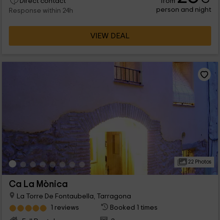
from
Direct contact
person and night
Response within 24h
VIEW DEAL
22 Photos
Ca La Mònica
La Torre De Fontaubella, Tarragona
1 reviews
Booked 1 times