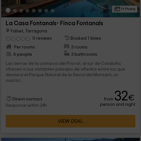
19 Photos
La Casa Fontanals- Finca Fontanals
Falset, Tarragona
0 reviews
Booked 1 times
Per rooms
3 rooms
6 people
3 bathrooms
Las tierras de la comarca del Priorat, al sur de Cataluña,
ofrecen a sus visitantes paisajes de viñedos entre los que
destaca el Parque Natural de la Sierra del Monsant, un
macizo...
32
€
from
Direct contact
person and night
Response within 24h
VIEW DEAL