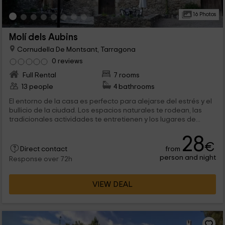
16 Photos
Molí dels Aubins
Cornudella De Montsant, Tarragona
0 reviews
Full Rental
7 rooms
13 people
4 bathrooms
El entorno de la casa es perfecto para alejarse del estrés y el
bullicio de la ciudad. Los espacios naturales te rodean, las
tradicionales actividades te entretienen y los lugares de...
28
€
from
Direct contact
person and night
Response over 72h
VIEW DEAL