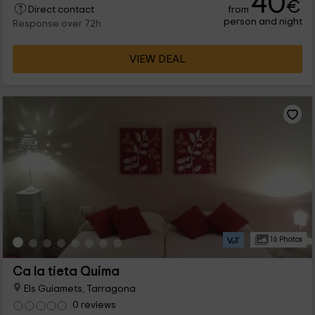
40
€
from
Direct contact
person and night
Response over 72h
VIEW DEAL
16 Photos
Ca la tieta Quima
Els Guiamets, Tarragona
0 reviews