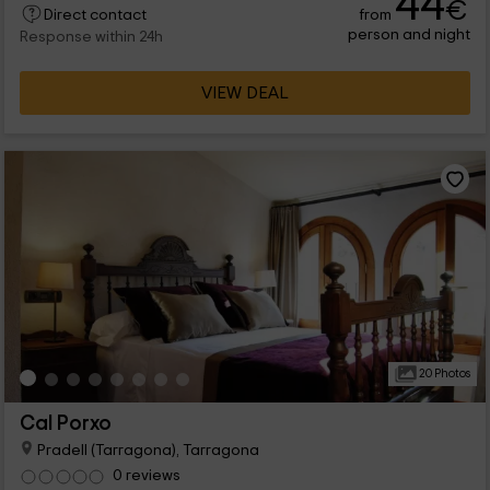
44
€
from
Direct contact
person and night
Response within 24h
VIEW DEAL
20 Photos
Cal Porxo
Pradell (Tarragona), Tarragona
0 reviews