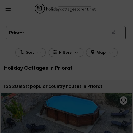
HolidayCottagesToRent.net
Holiday Cottages Spain
Holiday Cottages Priorat
The 54 best holiday cottages & country houses in Priorat in 2026
Priorat
Sort
Filters
Map
Holiday Cottages in Priorat
Sort by:
Top 20 most popular country houses in Priorat