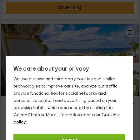
VIEW DEAL
We care about your privacy
We use our own and third-party cookies and similar
technologies to improve our site, analyze our traffic,
18 Photos
provide functionalities for social networks and
personalize content and advertising based on your
Costa Daurada Apartments- 171 Internacional Luxe
browsing habits, which you accept by clicking the
Cambrils, Tarragona
'Accept' button. More information about our
Cookies
0 reviews
policy.
Full Rental
1 rooms
4 people
1 bathrooms