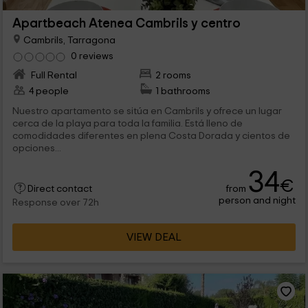
Apartbeach Atenea Cambrils y centro
Cambrils, Tarragona
0 reviews
Full Rental
2 rooms
4 people
1 bathrooms
Nuestro apartamento se sitúa en Cambrils y ofrece un lugar
cerca de la playa para toda la familia. Está lleno de
comodidades diferentes en plena Costa Dorada y cientos de
opciones...
34
€
from
Direct contact
person and night
Response over 72h
VIEW DEAL