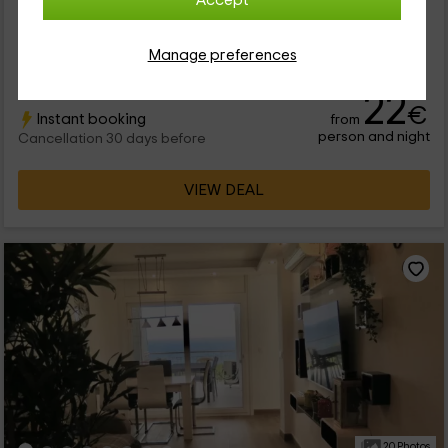
Accept
Nuestro alojamiento se encuentra dentro de la provincia de
Tarragona, en la que vas a poder desconectar unos días
dentro de la población de Cambrils. Se trata de un
Manage preferences
alojamiento...
22
€
Instant booking
from
person and night
Cancellation 30 days before
VIEW DEAL
20 Photos