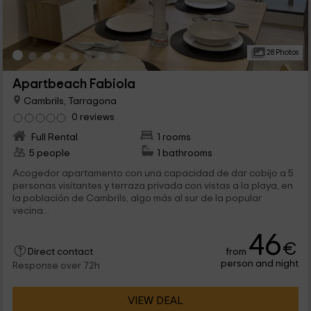
28 Photos
Apartbeach Fabiola
Cambrils, Tarragona
0 reviews
Full Rental
1 rooms
5 people
1 bathrooms
Acogedor apartamento con una capacidad de dar cobijo a 5
personas visitantes y terraza privada con vistas a la playa, en
la población de Cambrils, algo más al sur de la popular
vecina...
46
€
from
Direct contact
person and night
Response over 72h
VIEW DEAL