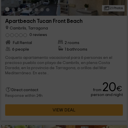
21 Photos
Apartbeach Tucan Front Beach
Cambrils, Tarragona
0 reviews
Full Rental
2 rooms
6 people
1 bathrooms
Coqueto apartamento vacacional para 6 personas en el
precioso pueblo con playa de Cambrils, en plena Costa
Dorada, en la provincia de Tarragona, a orillas del Mar
Mediterráneo. En este...
20
€
from
Direct contact
person and night
Response within 24h
VIEW DEAL