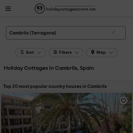
HolidayCottagesToRent.net
Holiday Cottages Spain
Holiday Cottages
Catalonia
Holiday Cottages Tarragona
Holiday Cottages Cambrils
The 23 best holiday cottages & country houses in Cambrils in 2026
Cambrils (Tarragona)
Sort
Filters
Map
Holiday Cottages in Cambrils, Spain
Sort by:
Top 20 most popular country houses in Cambrils