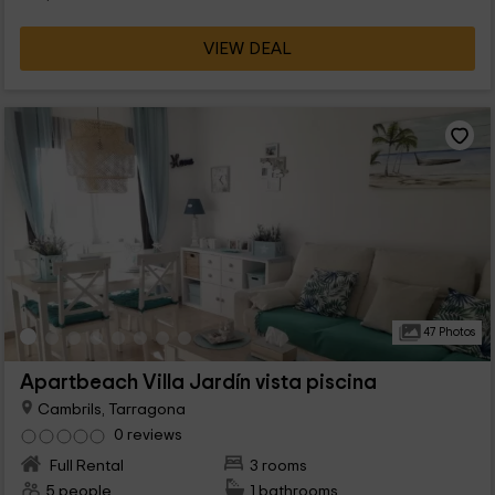
VIEW DEAL
47 Photos
Apartbeach Villa Jardín vista piscina
Cambrils, Tarragona
0 reviews
Full Rental
3 rooms
5 people
1 bathrooms