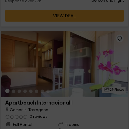
person and night
Response over 72h
VIEW DEAL
29 Photos
Apartbeach Internacional I
Cambrils, Tarragona
0 reviews
Full Rental
1 rooms