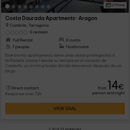
21 Photos
Costa Daurada Apartments- Aragon
Cambrils, Tarragona
0 reviews
Full Rental
3 rooms
7 people
1 bathrooms
Este bonito apartamento tiene unas vistas privilegiadas a
la Rambla Jaume I desde su terraza en el corazón de
Cambrils, un rincón privado donde descansar después de un
largo...
14
€
from
Direct contact
person and night
Response over 72h
VIEW DEAL
1- 20 of 23 properties