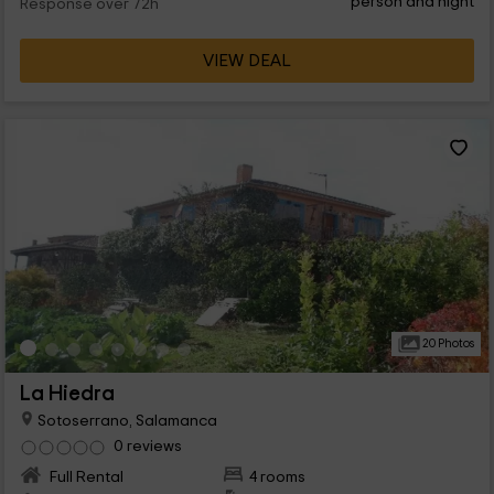
person and night
Response over 72h
VIEW DEAL
20 Photos
La Hiedra
Sotoserrano, Salamanca
0 reviews
Full Rental
4 rooms