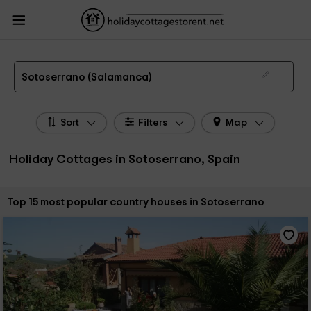
HolidayCottagesToRent.net
Holiday Cottages Spain
Holiday Cottages Castile
Leon
Holiday Cottages Salamanca
Holiday Cottages Sotoserrano
The 15 best holiday cottages & country houses in Sotoserrano in 2026
Sotoserrano (Salamanca)
Sort
Filters
Map
Holiday Cottages in Sotoserrano, Spain
Sort by:
Top 15 most popular country houses in Sotoserrano