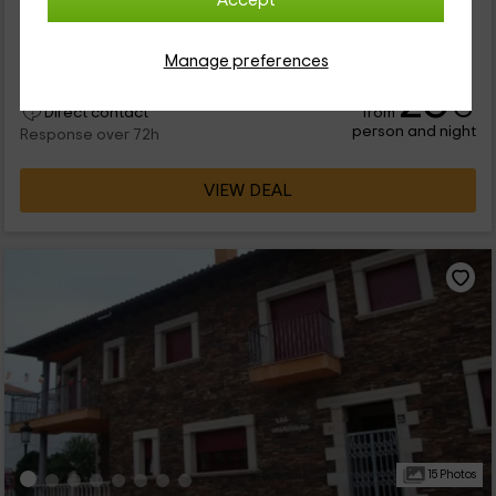
Accept
perteneciente a la provincia de Salamanca. Se trata de una
rústica casa, totalmente reformada, que se ha acondicionado
para ofrecer...
Manage preferences
26
€
from
Direct contact
person and night
Response over 72h
VIEW DEAL
15 Photos