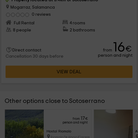
Mogarraz, Salamanca
0 reviews
Full Rental
4 rooms
8 people
2 bathrooms
16
€
from
Direct contact
person and night
Cancellation 30 days before
VIEW DEAL
Other options close to Sotoserrano
17
from
€
person and night
Hostal Riomalo
A
Riomalo De Abajo (Caceres)