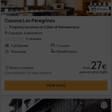
15 Photos
Casona Los Peregrinos
Property located at 3.2km of Sotoserrano
Cepeda, Salamanca
0 reviews
Full Rental
7 rooms
14 people
4 bathrooms
27
€
from
Direct contact
person and night
Cancellation 30 days before
VIEW DEAL