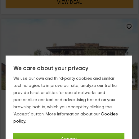
VIEW DEAL
We care about your privacy
We use our own and third-party cookies and similar
21 Photos
technologies to improve our site, analyze our traffic,
provide functionalities for social networks and
La Artesana
personalize content and advertising based on your
Sotoserrano, Salamanca
browsing habits, which you accept by clicking the
0 reviews
'Accept' button. More information about our
Cookies
Full Rental
7 rooms
policy.
14 people
5 bathrooms
La casa rural se ubica en el municipio de Sotoserrano,