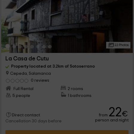
22 Photos
La Casa de Cutu
Property located at 3.2km of Sotoserrano
Cepeda, Salamanca
0 reviews
Full Rental
2 rooms
5 people
1 bathrooms
22
€
from
Direct contact
person and night
Cancellation 30 days before