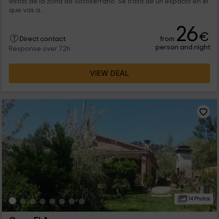
vistas de la zona de Sotoserrano. Se trata de un espacio en el
que vas a...
26
€
from
Direct contact
person and night
Response over 72h
VIEW DEAL
14 Photos