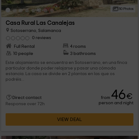
50 Photos
Casa Rural Las Canalejas
Sotoserrano, Salamanca
0 reviews
Full Rental
4 rooms
10 people
3 bathrooms
Este alojamiento se encuentra en Sotoserrano, en una finca
particular donde poder relajarse y pasar una cómoda
estancia. La casa se divide en 2 plantas en las que os
podréis...
46
€
from
Direct contact
person and night
Response over 72h
VIEW DEAL