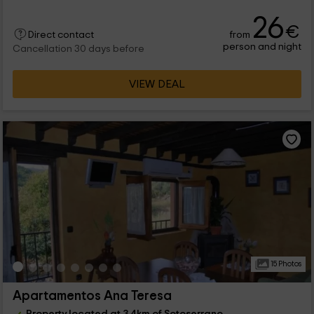
26
€
from
Direct contact
person and night
Cancellation 30 days before
VIEW DEAL
15 Photos
Apartamentos Ana Teresa
Property located at 3.4km of Sotoserrano