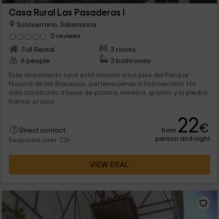
Casa Rural Las Pasaderas I
Sotoserrano, Salamanca
0 reviews
Full Rental
3 rooms
6 people
3 bathrooms
Este alojamiento rural está situado a los pies del Parque
Natural de las Batuecas, perteneciente a Sotoserrano. Ha
sido construido a base de pizarra, madera, granito y la piedra
franca, propia...
22
€
from
Direct contact
person and night
Response over 72h
VIEW DEAL