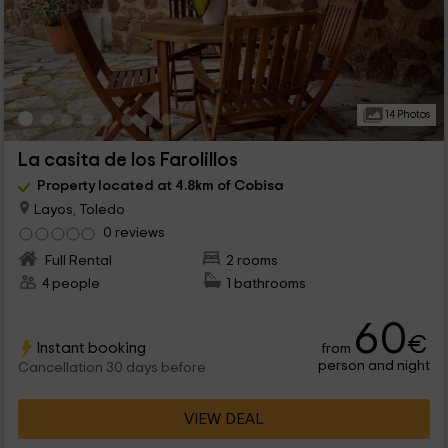
14 Photos
La casita de los Farolillos
Property located at 4.8km of Cobisa
Layos, Toledo
0 reviews
Full Rental
2 rooms
4 people
1 bathrooms
60
€
Instant booking
from
person and night
Cancellation 30 days before
VIEW DEAL