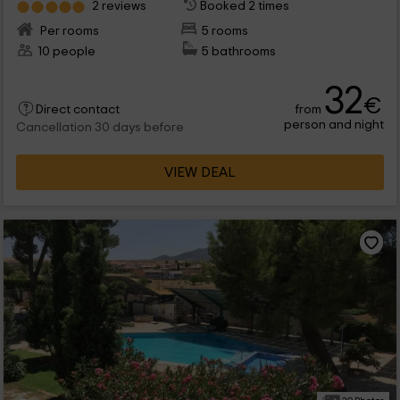
2 reviews
Booked 2 times
Per rooms
5 rooms
10 people
5 bathrooms
32
€
from
Direct contact
person and night
Cancellation 30 days before
VIEW DEAL