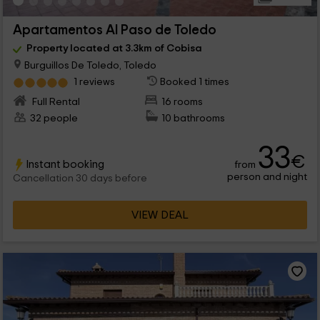
Apartamentos Al Paso de Toledo
Property located at 3.3km of Cobisa
Burguillos De Toledo, Toledo
1 reviews
Booked 1 times
Full Rental
16 rooms
32 people
10 bathrooms
33
€
Instant booking
from
person and night
Cancellation 30 days before
VIEW DEAL