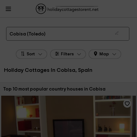
HolidayCottagesToRent.net
Holiday Cottages Spain
Holiday Cottages Castile-
La Mancha
Holiday Cottages Toledo
Holiday Cottages Cobisa
The 10 best holiday cottages & country houses in Cobisa in 2026
Cobisa (Toledo)
Sort
Filters
Map
Holiday Cottages in Cobisa, Spain
Sort by:
Top 10 most popular country houses in Cobisa