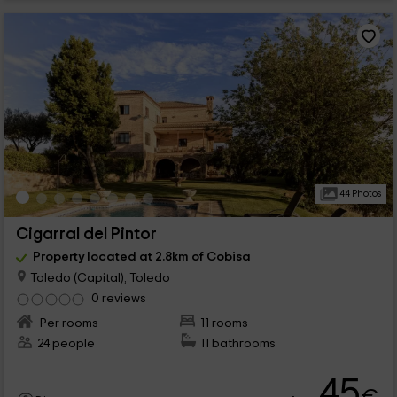
44 Photos
Cigarral del Pintor
Property located at 2.8km of Cobisa
Toledo (Capital), Toledo
0 reviews
Per rooms
11 rooms
24 people
11 bathrooms
45