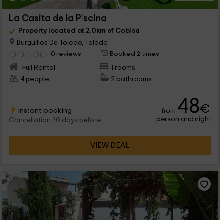
La Casita de la Piscina
Property located at 2.0km of Cobisa
Burguillos De Toledo, Toledo
0 reviews
Booked 2 times
Full Rental
1 rooms
4 people
2 bathrooms
48
€
Instant booking
from
person and night
Cancellation 30 days before
VIEW DEAL