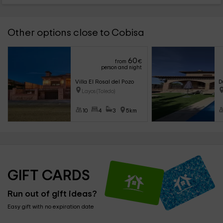
Other options close to Cobisa
60
from
€
person and night
Villa El Rosal del Pozo
D
Layos (Toledo)
10
4
3
5km
GIFT CARDS
Run out of gift ideas?
Easy gift with no expiration date