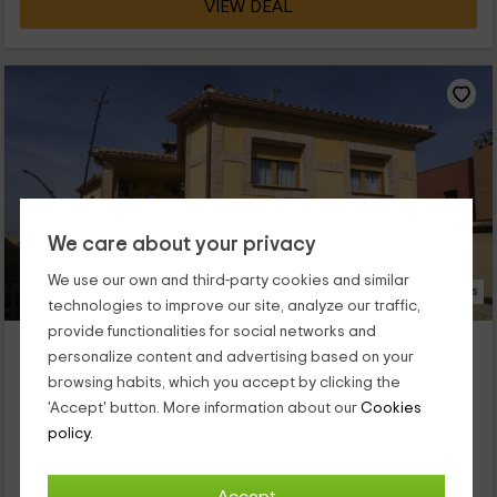
VIEW DEAL
We care about your privacy
We use our own and third-party cookies and similar
63 Photos
technologies to improve our site, analyze our traffic,
provide functionalities for social networks and
Casa Rural Flor de la Jara
personalize content and advertising based on your
Cobisa, Toledo
browsing habits, which you accept by clicking the
0 reviews
Booked 7 times
'Accept' button. More information about our
Cookies
Full Rental
6 rooms
policy.
14 people
3 bathrooms
Nuestro alojamiento se encuentra dentro de la zona de