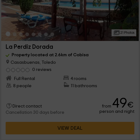
21 Photos
La Perdiz Dorada
Property located at 2.6km of Cobisa
Casasbuenas, Toledo
0 reviews
Full Rental
4 rooms
8 people
11 bathrooms
49
€
from
Direct contact
person and night
Cancellation 30 days before
VIEW DEAL