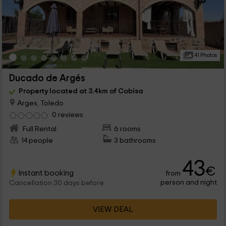
41 Photos
Ducado de Argés
Property located at 3.4km of Cobisa
Arges, Toledo
0 reviews
Full Rental
6 rooms
14 people
3 bathrooms
43
€
Instant booking
from
person and night
Cancellation 30 days before
VIEW DEAL