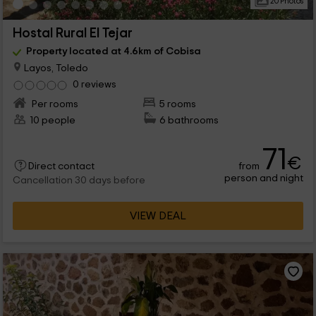
20 Photos
Hostal Rural El Tejar
Property located at 4.6km of Cobisa
Layos, Toledo
0 reviews
Per rooms
5 rooms
10 people
6 bathrooms
71
€
from
Direct contact
person and night
Cancellation 30 days before
VIEW DEAL