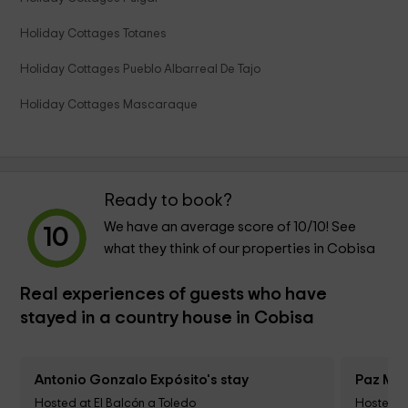
Holiday Cottages Totanes
Holiday Cottages Pueblo Albarreal De Tajo
Holiday Cottages Mascaraque
Ready to book?
We have an average score of
10
/10! See
10
what they think of our properties in Cobisa
Real experiences of guests who have
stayed in a country house in Cobisa
Antonio Gonzalo Expósito's stay
Paz Muñ
Hosted at El Balcón a Toledo
Hosted a