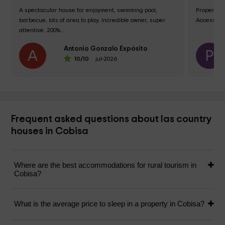
A spectacular house for enjoyment, swimming pool, 
Properly e
barbecue, lots of area to play. Incredible owner, super 
Access to t
attentive. 200%...
Antonio Gonzalo Expósito
A
P
10
/10
jul-2026
Frequent asked questions about las country
houses in Cobisa
Where are the best accommodations for rural tourism in
Cobisa?
What is the average price to sleep in a property in Cobisa?