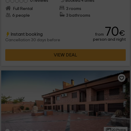
0 reviews
Booked 4 times
Full Rental
3 rooms
6 people
3 bathrooms
70
€
Instant booking
from
person and night
Cancellation 30 days before
VIEW DEAL
20 Photos