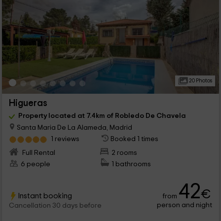
20 Photos
Higueras
Property located at 7.4km of Robledo De Chavela
Santa Maria De La Alameda, Madrid
1 reviews
Booked 1 times
Full Rental
2 rooms
6 people
1 bathrooms
42
€
Instant booking
from
person and night
Cancellation 30 days before