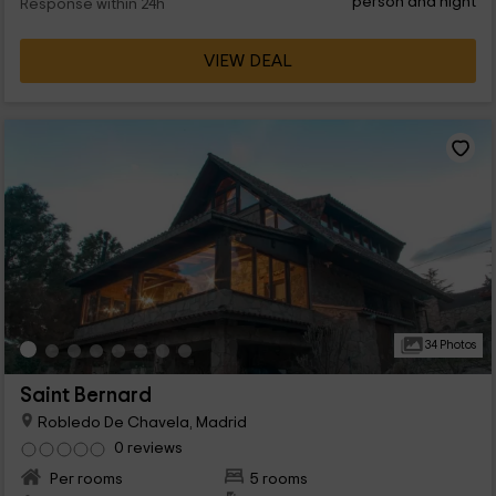
person and night
Response within 24h
VIEW DEAL
34 Photos
Saint Bernard
Robledo De Chavela, Madrid
0 reviews
Per rooms
5 rooms