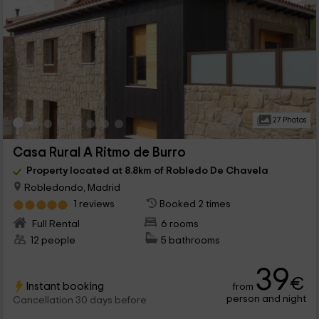
27 Photos
Casa Rural A Ritmo de Burro
Property located at 8.8km of Robledo De Chavela
Robledondo, Madrid
1 reviews
Booked 2 times
Full Rental
6 rooms
12 people
5 bathrooms
39
€
Instant booking
from
person and night
Cancellation 30 days before