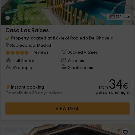
25 Photos
Casa Las Raíces
Property located at 8.8km of Robledo De Chavela
Robledondo, Madrid
1 reviews
Booked 9 times
Full Rental
6 rooms
16 people
3 bathrooms
34
€
Instant booking
from
person and night
Cancellation 30 days before
VIEW DEAL