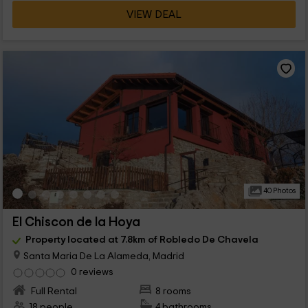
VIEW DEAL
40 Photos
El Chiscon de la Hoya
Property located at 7.8km of Robledo De Chavela
Santa Maria De La Alameda, Madrid
0 reviews
Full Rental
8 rooms
18 people
4 bathrooms