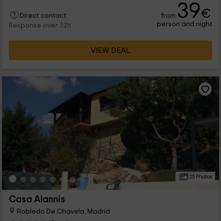
39
€
from
Direct contact
person and night
Response over 72h
VIEW DEAL
25 Photos
Casa Alannis
Robledo De Chavela, Madrid