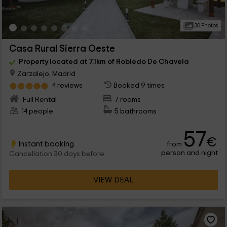
30 Photos
Casa Rural Sierra Oeste
Property located at 7.1km of Robledo De Chavela
Zarzalejo, Madrid
4 reviews
Booked 9 times
Full Rental
7 rooms
14 people
5 bathrooms
57
€
Instant booking
from
person and night
Cancellation 30 days before
VIEW DEAL