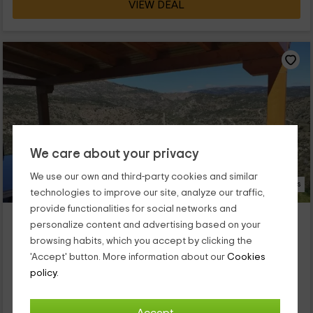
VIEW DEAL
We care about your privacy
We use our own and third-party cookies and similar
31 Photos
technologies to improve our site, analyze our traffic,
provide functionalities for social networks and
Casa Luna Río Cofio
personalize content and advertising based on your
Robledo De Chavela, Madrid
browsing habits, which you accept by clicking the
0 reviews
Booked 5 times
'Accept' button. More information about our
Cookies
Full Rental
4 rooms
policy.
7 people
3 bathrooms
Esta es una casa rural para reconectar con la naturaleza y