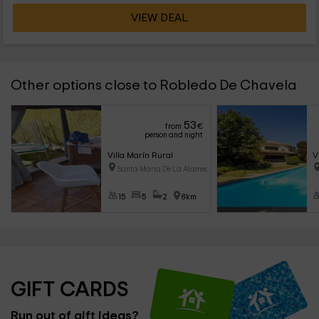
VIEW DEAL
Other options close to Robledo De Chavela
53
from
€
person and night
Villa Marín Rural
V
Santa Maria De La Alameda (Mad
15
5
2
8km
GIFT CARDS
Run out of gift ideas?