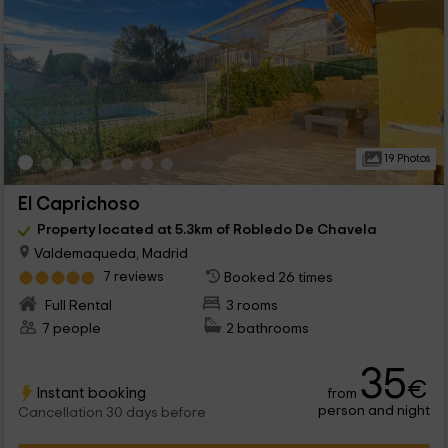
19 Photos
El Caprichoso
Property located at 5.3km of Robledo De Chavela
Valdemaqueda, Madrid
7 reviews
Booked 26 times
Full Rental
3 rooms
7 people
2 bathrooms
35
€
Instant booking
from
person and night
Cancellation 30 days before