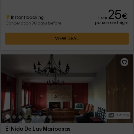
25
€
Instant booking
from
person and night
Cancellation 30 days before
VIEW DEAL
37 Photos
El Nido De Las Mariposas