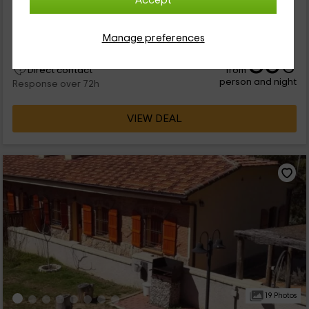
Accept
dejarse envolver por la tranquilidad del campo. No solo tiene
unas vistas espectaculares a la montaña, si no que también
es...
Manage preferences
35
€
from
Direct contact
person and night
Response over 72h
VIEW DEAL
19 Photos