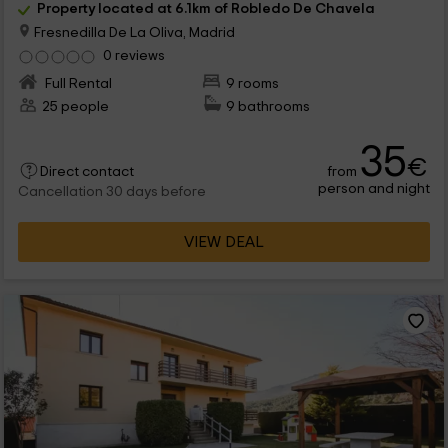
Property located at 6.1km of Robledo De Chavela
Fresnedilla De La Oliva, Madrid
0 reviews
Full Rental
9 rooms
25 people
9 bathrooms
35
€
from
Direct contact
person and night
Cancellation 30 days before
VIEW DEAL