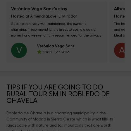
Verónica Vega Sanz's stay
Alberto 
Hosted at AlmenaraLove- El Mirador
Hosted a
Super clean, very well maintained, the owner is 
The house 
charming, I recommend it, it is great to spend a day, a 
and welcom
moment or a weekend, fully recommended for the privacy 
Ideal to re
and tranquility you...
negative, 
Verónica Vega Sanz
V
A
10
/10
jan-2026
TIPS IF YOU ARE GOING TO DO
RURAL TOURISM IN ROBLEDO DE
CHAVELA
Robledo de Chavela is a charming municipality in the
Community of Madrid in Sierra Oeste which is what fills its
landscape with nature and tall mountains that are worth