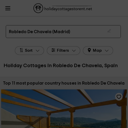
HolidayCottagesToRent.net
Holiday Cottages Spain
Holiday Cottages Madrid
Holiday Cottages Robledo De Chavela
The 11 best holiday cottages & country houses in Robledo De Chavela in 2026
Robledo De Chavela (Madrid)
Sort
Filters
Map
Holiday Cottages in Robledo De Chavela, Spain
Sort by:
Top 11 most popular country houses in Robledo De Chavela