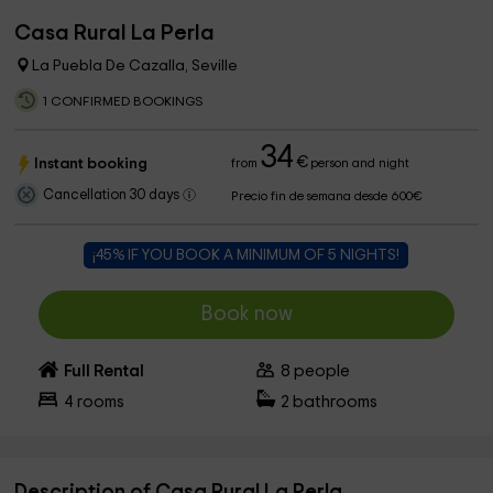
Casa Rural La Perla
La Puebla De Cazalla, Seville
1 CONFIRMED BOOKINGS
34
€
Instant booking
from
person and night
Cancellation 30 days
Precio fin de semana desde 600€
¡45% IF YOU BOOK A MINIMUM OF 5 NIGHTS!
Book now
Full Rental
8
people
4
rooms
2
bathrooms
Description of Casa Rural La Perla