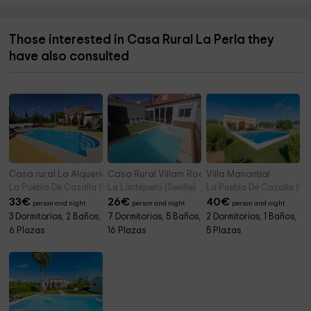
Those interested in Casa Rural La Perla they
have also consulted
Casa rural La Alquería
Casa Rural Villam Rodericus & Nicolaus
Villa Manantial
La Puebla De Cazalla (Seville)
La Lantejuela (Seville)
La Puebla De Cazalla (Sevi
33
€
26
€
40
€
person and night
person and night
person and night
3 Dormitorios, 2 Baños,
7 Dormitorios, 5 Baños,
2 Dormitorios, 1 Baños,
6 Plazas
16 Plazas
5 Plazas