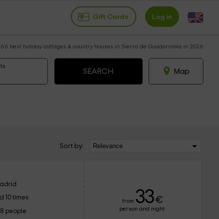
Gift Cards
Log in
66 best holiday cottages & country houses in Sierra de Guadarrama in 2026
ts
Map
Sort by:
adrid
33
d 10 times
€
from
person and night
18 people