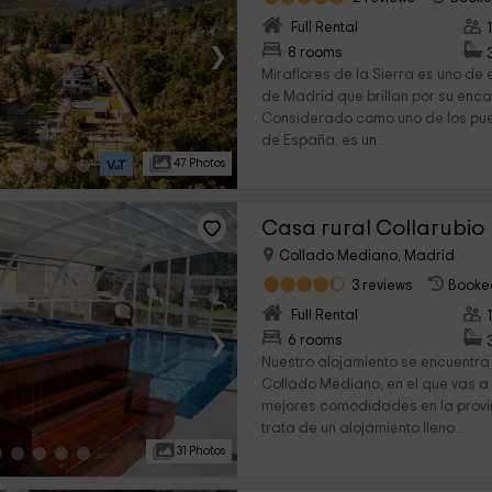
Full Rental
›
8 rooms
Miraflores de la Sierra es uno de 
de Madrid que brillan por su enc
Considerado como uno de los pue
de España, es un...
47 Photos
Casa rural Collarubio
Collado Mediano, Madrid
3 reviews
Booke
Full Rental
›
6 rooms
Nuestro alojamiento se encuentra
Collado Mediano, en el que vas a 
mejores comodidades en la provi
trata de un alojamiento lleno...
31 Photos