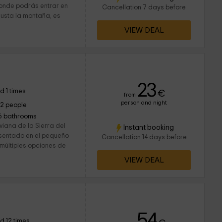
donde podrás entrar en
Cancellation 7 days before
gusta la montaña, es
VIEW DEAL
23
d 1 times
€
from
person and night
12 people
6 bathrooms
viana de la Sierra del
Instant booking
sentado en el pequeño
Cancellation 14 days before
 múltiples opciones de
VIEW DEAL
d
54
d 12 times