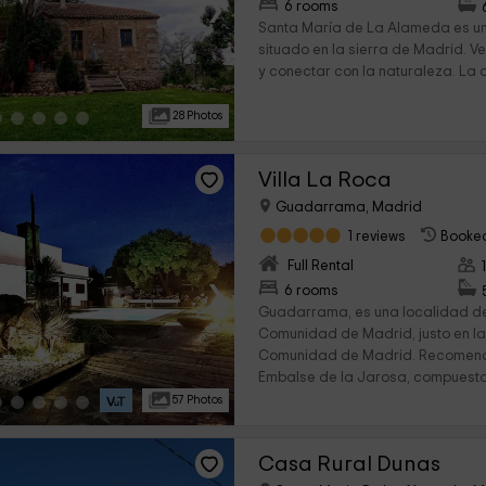
›
6 rooms
Santa María de La Alameda es u
situado en la sierra de Madrid. V
y conectar con la naturaleza. La or
28 Photos
Villa La Roca
Guadarrama, Madrid
1 reviews
Booked
Full Rental
›
6 rooms
Guadarrama, es una localidad de 
Comunidad de Madrid, justo en la 
Comunidad de Madrid. Recomen
Embalse de la Jarosa, compuesta 
57 Photos
Casa Rural Dunas