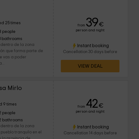
39
d 25 times
€
from
person and night
8 people
3 bathrooms
 dentro de la zona
Instant booking
ión que forma parte de
Cancellation 30 days before
e vas a poder
...
VIEW DEAL
sa Mirlo
42
d 9 times
€
from
person and night
2 people
2 bathrooms
 dentro de la zona
Instant booking
 pueblo tranquilo en el
Cancellation 14 days before
n la provincia de