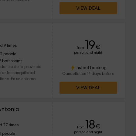
VIEW DEAL
19
d 9 times
€
from
person and night
12 people
2 bathrooms
dentro de la provincia
Instant booking
rar la tranquilidad
Cancellation 14 days before
iano. En un entorno
VIEW DEAL
Antonio
18
d 27 times
€
from
person and night
11 people