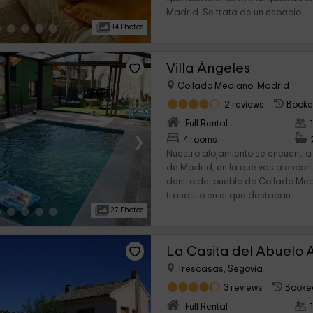
Madrid. Se trata de un espacio...
14 Photos
Villa Ángeles
Collado Mediano, Madrid
2 reviews
Booke
Full Rental
›
4 rooms
Nuestro alojamiento se encuentra 
de Madrid, en la que vas a encont
dentro del pueblo de Collado Med
tranquilo en el que destacan...
27 Photos
La Casita del Abuelo 
Trescasas, Segovia
3 reviews
Booke
Full Rental