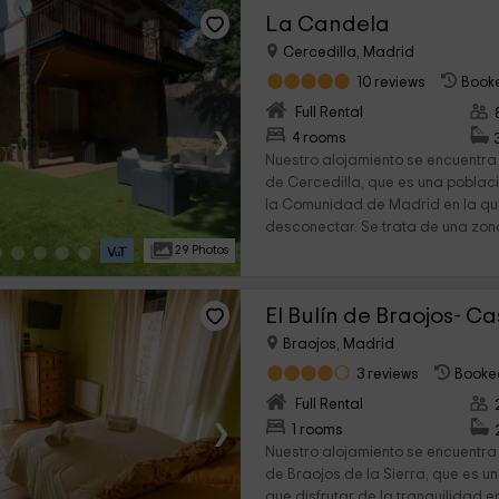
La Candela
Cercedilla, Madrid
10 reviews
Booke
Full Rental
›
4 rooms
Nuestro alojamiento se encuentra
de Cercedilla, que es una poblac
la Comunidad de Madrid en la qu
desconectar. Se trata de una zona
29 Photos
El Bulín de Braojos- Ca
Braojos, Madrid
3 reviews
Booke
Full Rental
›
1 rooms
Nuestro alojamiento se encuentra
de Braojos de la Sierra, que es un
que disfrutar de la tranquilidad e