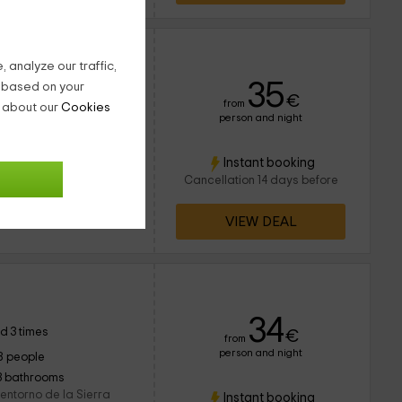
12
 analyze our traffic,
adrid
35
g based on your
 1 times
€
from
n about our
Cookies
person and night
16 people
2 bathrooms
 dentro de la zona
Instant booking
ue es una población con
Cancellation 14 days before
r la magia y
VIEW DEAL
34
d 3 times
€
from
person and night
8 people
3 bathrooms
entorno de la Sierra
Instant booking