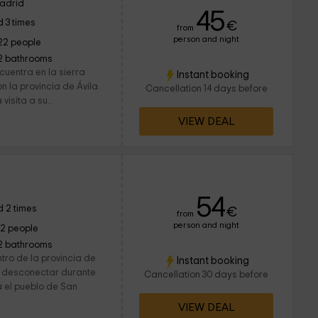
adrid
45
 3 times
€
from
person and night
22 people
2 bathrooms
uentra en la sierra
Instant booking
n la provincia de Ávila.
Cancellation 14 days before
isita a su...
VIEW DEAL
54
 2 times
€
from
person and night
12 people
2 bathrooms
tro de la provincia de
Instant booking
a desconectar durante
Cancellation 30 days before
a el pueblo de San
VIEW DEAL