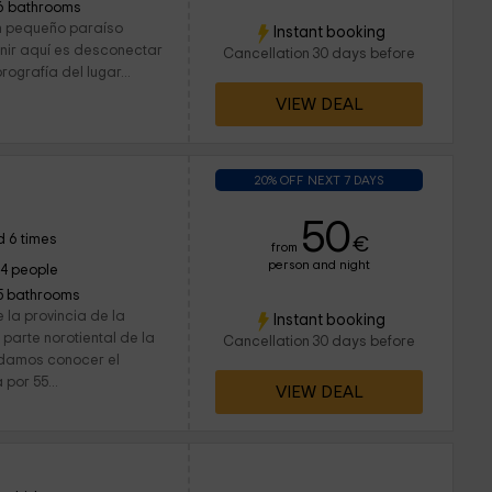
6 bathrooms
n pequeño paraíso
Instant booking
enir aquí es desconectar
Cancellation 30 days before
ografía del lugar...
VIEW DEAL
20% OFF NEXT 7 DAYS
50
 6 times
€
from
person and night
14 people
5 bathrooms
la provincia de la
Instant booking
parte norotiental de la
Cancellation 30 days before
damos conocer el
por 55...
VIEW DEAL