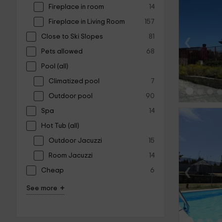
Fireplace in room
14
Fireplace in Living Room
157
‹
Close to Ski Slopes
81
Pets allowed
68
Pool (all)
Climatized pool
7
Outdoor pool
90
Spa
14
Hot Tub (all)
Outdoor Jacuzzi
15
Room Jacuzzi
14
‹
Cheap
6
+
See more