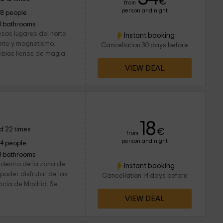
€
from
person and night
18 people
3 bathrooms
esos lugares del norte
Instant booking
anto y magnetismo.
Cancellation 30 days before
blos llenos de magia
VIEW DEAL
18
d 22 times
€
from
person and night
14 people
3 bathrooms
 dentro de la zona de
Instant booking
poder disfrutar de las
Cancellation 14 days before
ncia de Madrid. Se
VIEW DEAL