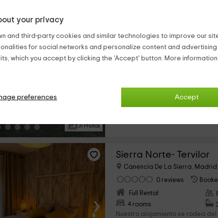
out your privacy
Casa Rural Numancia 
n and third-party cookies and similar technologies to improve our site,
Santa Maria De La Alameda, M
ionalities for social networks and personalize content and advertisin
1 reviews
Booked
ts, which you accept by clicking the 'Accept' button. More informatio
Full Rental
›
5 rooms
Nuestro alojamiento se encuentra
nage preferences
Accept
de Santa María de la Alameda, q
encanto en la que vas a encontra
tranquilidad de la Comunidad...
31 Photos
Sierra Norte- Tervilor
Canencia De La Sierra, Madrid
0 reviews
Booke
Full Rental
›
4 rooms
Nuestro alojamiento se rodea del 