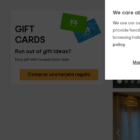
We care ab
We use our ow
GIFT 
provide funct
CARDS
browsing habi
policy.
‹
Run out of gift ideas?
Easy gift with no expiration date
Ma
Comprar una tarjeta regalo
‹