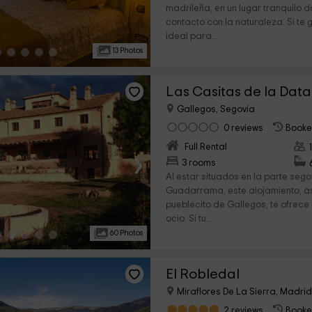
madrileña, en un lugar tranquilo 
contacto con la naturaleza. Si te 
ideal para...
13 Photos
Las Casitas de la Data
Gallegos, Segovia
0 reviews
Booke
Full Rental
›
3 rooms
Al estar situados en la parte sego
Guadarrama, este alojamiento, a
pueblecito de Gallegos, te ofrece
ocio. Si tu...
60 Photos
El Robledal
Miraflores De La Sierra, Madri
2 reviews
Booke