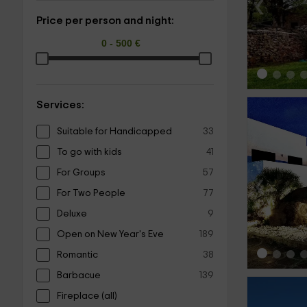
‹
Price per person and night:
Services:
Suitable for Handicapped
33
To go with kids
41
For Groups
57
‹
For Two People
77
Deluxe
9
Open on New Year's Eve
189
Romantic
38
Barbacue
139
Fireplace (all)