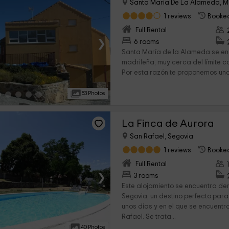
Santa Maria De La Alameda, M
1 reviews
Booked
Full Rental
›
6 rooms
Santa María de la Alameda se enc
madrileña, muy cerca del límite co
Por esta razón te proponemos una v
53 Photos
La Finca de Aurora
San Rafael, Segovia
1 reviews
Booked
Full Rental
›
3 rooms
Este alojamiento se encuentra den
Segovia, un destino perfecto par
unos días y en el que se encuentr
Rafael. Se trata...
40 Photos