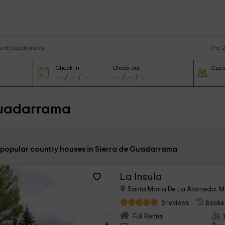
The 2
rra de Guadarrama
Check in
Check out
Gues
 Guadarrama
 popular country houses in Sierra de Guadarrama
La Insula
Santa Maria De La Alameda, M
5 reviews
Booke
Full Rental