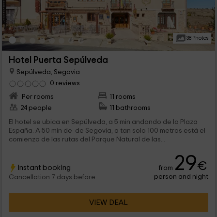
38 Photos
Hotel Puerta Sepúlveda
Sepúlveda, Segovia
0 reviews
Per rooms
11 rooms
24 people
11 bathrooms
El hotel se ubica en Sepúlveda, a 5 min andando de la Plaza
España. A 50 min de de Segovia, a tan solo 100 metros está el
comienzo de las rutas del Parque Natural de las...
29
€
Instant booking
from
person and night
Cancellation 7 days before
VIEW DEAL