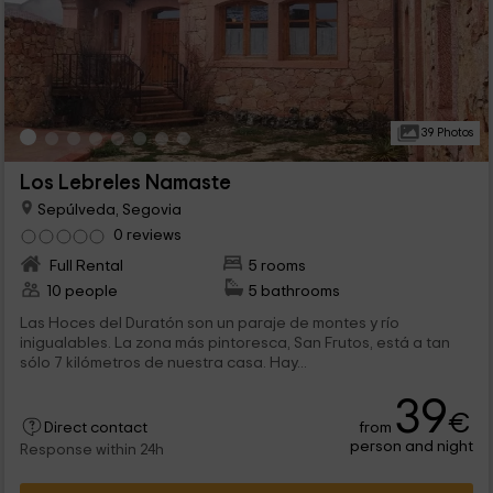
39 Photos
Los Lebreles Namaste
Sepúlveda, Segovia
0 reviews
Full Rental
5 rooms
10 people
5 bathrooms
Las Hoces del Duratón son un paraje de montes y río
inigualables. La zona más pintoresca, San Frutos, está a tan
sólo 7 kilómetros de nuestra casa. Hay...
39
€
from
Direct contact
person and night
Response within 24h