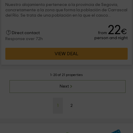
Nuestro alojamiento pertenece a la provincia de Segovia,
concretamente a la zona que forma la población de Carrascal
del Río. Se trata de una población en la que el casco...
22
€
from
Direct contact
person and night
Response over 72h
VIEW DEAL
1- 20 of 21 properties
Next
1
2