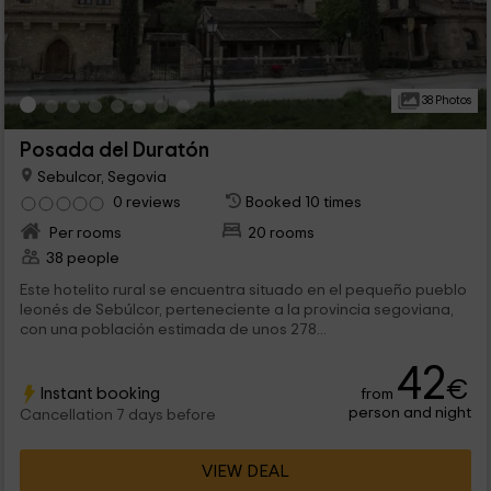
38 Photos
Posada del Duratón
Sebulcor, Segovia
0 reviews
Booked 10 times
Per rooms
20 rooms
38 people
Este hotelito rural se encuentra situado en el pequeño pueblo
leonés de Sebúlcor, perteneciente a la provincia segoviana,
con una población estimada de unos 278...
42
€
Instant booking
from
person and night
Cancellation 7 days before
VIEW DEAL