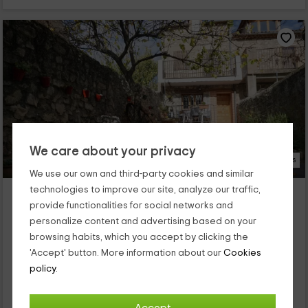
We care about your privacy
62 Photos
We use our own and third-party cookies and similar
Casa Rural San Ignacio
technologies to improve our site, analyze our traffic,
provide functionalities for social networks and
Sepúlveda, Segovia
personalize content and advertising based on your
0 reviews
Booked 2 times
browsing habits, which you accept by clicking the
Full Rental
3 rooms
'Accept' button. More information about our
Cookies
6 people
2 bathrooms
policy.
Estáis en Sepúlveda, un lugar del que ningún visitante quiere
irse sin ver la belleza que ofrecen los paisajes del parque
natural en el que se encuentra el río...