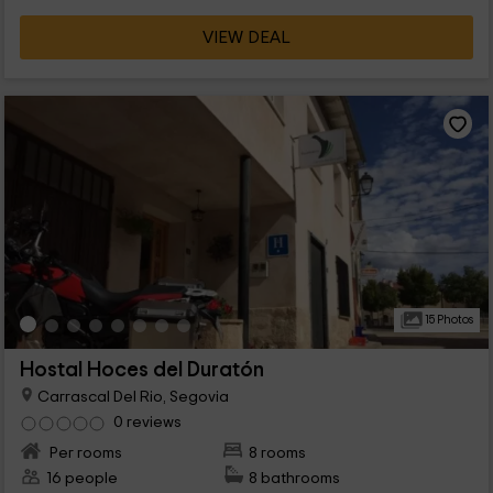
VIEW DEAL
15 Photos
Hostal Hoces del Duratón
Carrascal Del Rio, Segovia
0 reviews
Per rooms
8 rooms
16 people
8 bathrooms