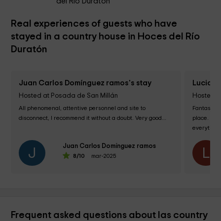
del Río Duratón
Real experiences of guests who have
stayed in a country house in Hoces del Río
Duratón
Juan Carlos Domínguez ramos's stay
Lucia L
Hosted at Posada de San Millán
Hosted a
All phenomenal, attentive personnel and site to 
Fantastic 
disconnect, I recommend it without a doubt. Very good...
place. It 
everything
spectacle.
Juan Carlos Domínguez ramos
J
L
8
/10
mar-2025
Frequent asked questions about las country