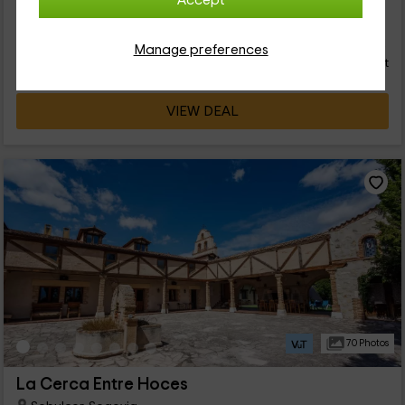
Accept
20
€
Instant booking
from
Manage preferences
person and night
Cancellation 30 days before
VIEW DEAL
70 Photos
La Cerca Entre Hoces