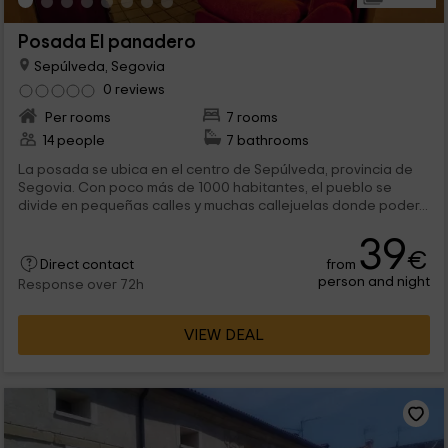
Posada El panadero
Sepúlveda, Segovia
0 reviews
Per rooms
7 rooms
14 people
7 bathrooms
La posada se ubica en el centro de Sepúlveda, provincia de
Segovia. Con poco más de 1000 habitantes, el pueblo se
divide en pequeñas calles y muchas callejuelas donde poder...
39
€
from
Direct contact
person and night
Response over 72h
VIEW DEAL