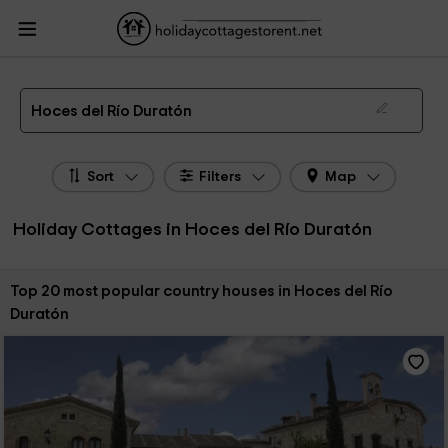
HolidayCottagesToRent.net
Holiday Cottages Spain
Holiday Cottages Hoces
del Río Duratón
The 21 best holiday cottages & country houses in Hoces del Río Duratón in 2026
Hoces del Río Duratón
Sort
Filters
Map
Holiday Cottages in Hoces del Río Duratón
Sort by:
Top 20 most popular country houses in Hoces del Río
Duratón