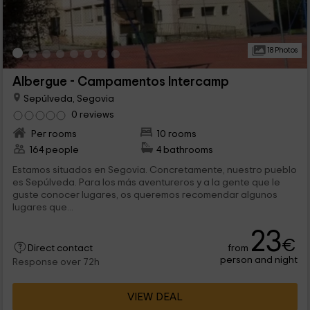
18 Photos
Albergue - Campamentos Intercamp
Sepúlveda, Segovia
0 reviews
Per rooms
10 rooms
164 people
4 bathrooms
Estamos situados en Segovia. Concretamente, nuestro pueblo
es Sepúlveda. Para los más aventureros y a la gente que le
guste conocer lugares, os queremos recomendar algunos
lugares que...
23
€
from
Direct contact
person and night
Response over 72h
VIEW DEAL