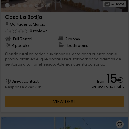
24 Photos
Casa La Botija
Cartagena, Murcia
0 reviews
Full Rental
2 rooms
4 people
1 bathrooms
Siendo rural en todos sus rincones, esta casa cuenta con su
propio jardín en el que podréis realizar barbacoa además de
sentaros a tomar el fresco. Además cuenta con una...
15
€
from
Direct contact
person and night
Response over 72h
VIEW DEAL