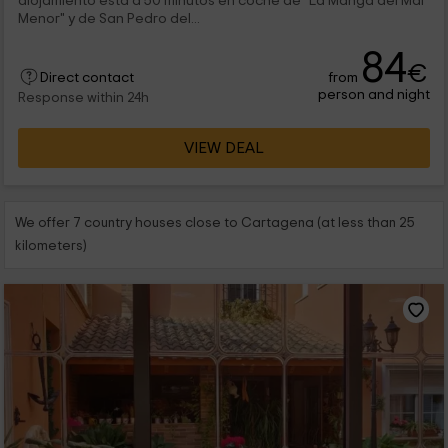
alojamiento está a 50 minutos en coche de "La Manga del Mar
Menor" y de San Pedro del...
84
€
from
Direct contact
person and night
Response within 24h
VIEW DEAL
We offer 7 country houses close to Cartagena (at less than 25
kilometers)