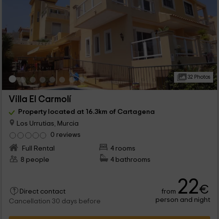
32 Photos
Villa El Carmolí
Property located at 16.3km of Cartagena
Los Urrutias, Murcia
0 reviews
Full Rental
4 rooms
8 people
4 bathrooms
22
€
from
Direct contact
person and night
Cancellation 30 days before