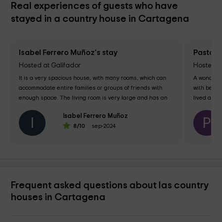
Real experiences of guests who have
stayed in a country house in Cartagena
Isabel Ferrero Muñoz's stay
Pastora
Hosted at Galifador
Hosted a
It is a very spacious house, with many rooms, which can 
A wonderfu
accommodate entire families or groups of friends with 
with beaut
enough space. The living room is very large and has an 
lived a we
integrated kitchen, making it an...
chose this 
Isabel Ferrero Muñoz
I
P
8
/10
sep-2024
Frequent asked questions about las country
houses in Cartagena