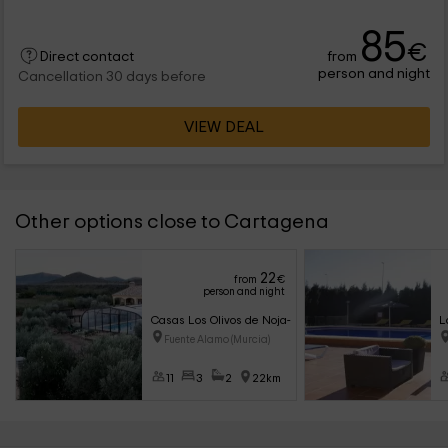
85
€
from
Direct contact
person and night
Cancellation 30 days before
VIEW DEAL
Other options close to Cartagena
22
from
€
person and night
Casas Los Olivos de Noja- Casa Hojiblanca
L
Fuente Alamo (Murcia)
11
3
2
22km