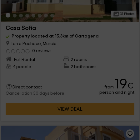
37 Photos
Casa Sofía
Property located at 15.3km of Cartagena
Torre Pacheco, Murcia
0 reviews
Full Rental
2 rooms
4 people
2 bathrooms
19
€
from
Direct contact
person and night
Cancellation 30 days before
VIEW DEAL