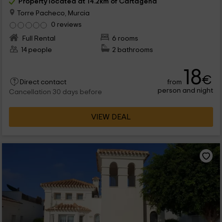
Property located at 14.2km of Cartagena
Torre Pacheco, Murcia
0 reviews
Full Rental
6 rooms
14 people
2 bathrooms
18
€
from
Direct contact
person and night
Cancellation 30 days before
VIEW DEAL