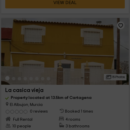
VIEW DEAL
15 Photos
La casica vieja
Property located at 13.5km of Cartagena
El Albujon, Murcia
0 reviews
Booked 1 times
Full Rental
4 rooms
10 people
3 bathrooms