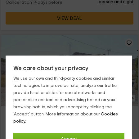
person and night
Cancellation 14 days before
VIEW DEAL
We care about your privacy
We use our own and third-party cookies and similar
technologies to improve our site, analyze our traffic,
provide functionalities for social networks and
23 Photos
personalize content and advertising based on your
browsing habits, which you accept by clicking the
Casa La Alcuza
'Accept' button. More information about our
Cookies
Cartagena, Murcia
policy.
0 reviews
Booked 1 times
Full Rental
3 rooms