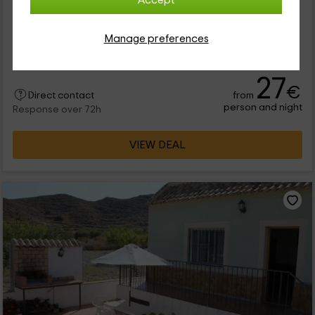
Accept
6 people
2 bathrooms
Este alojamiento rural forma parte de un complejo junto con
Manage preferences
otras 3 casas. Están ubicadas en municipio murciano de Los
Puertos de Santa Bárbara. Se trata de una vivienda rural con...
27
€
from
Direct contact
person and night
Response over 72h
VIEW DEAL