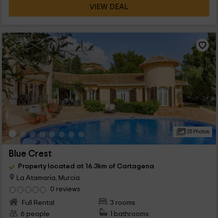
VIEW DEAL
25 Photos
Blue Crest
Property located at 16.3km of Cartagena
La Atamaria, Murcia
0 reviews
Full Rental
3 rooms
6 people
1 bathrooms