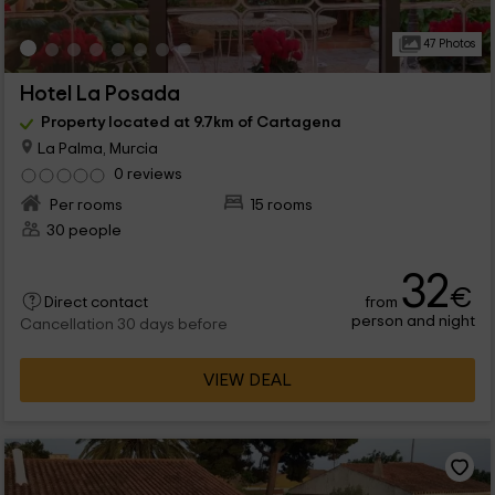
47 Photos
Hotel La Posada
Property located at 9.7km of Cartagena
La Palma, Murcia
0 reviews
Per rooms
15 rooms
30 people
32
€
from
Direct contact
person and night
Cancellation 30 days before
VIEW DEAL