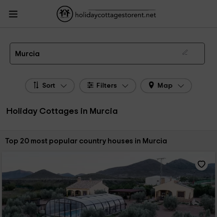
HolidayCottagesToRent.net
Holiday Cottages Spain
Holiday Cottages Murcia
The 462 best holiday cottages & country houses in Murcia in 2026
Murcia
Sort
Filters
Map
Holiday Cottages in Murcia
Sort by:
Top 20 most popular country houses in Murcia