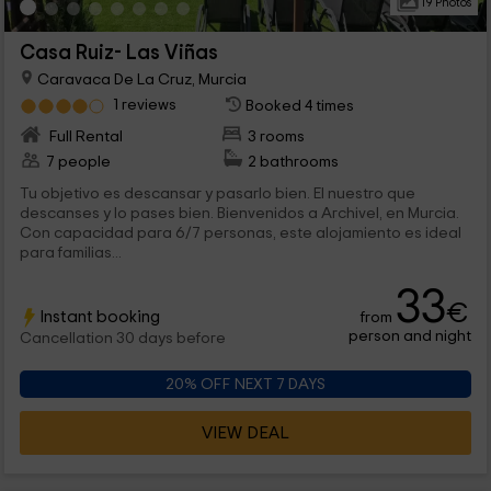
19 Photos
Casa Ruiz- Las Viñas
Caravaca De La Cruz, Murcia
1 reviews
Booked 4 times
Full Rental
3 rooms
7 people
2 bathrooms
Tu objetivo es descansar y pasarlo bien. El nuestro que
descanses y lo pases bien. Bienvenidos a Archivel, en Murcia.
Con capacidad para 6/7 personas, este alojamiento es ideal
para familias...
33
€
Instant booking
from
person and night
Cancellation 30 days before
20% OFF NEXT 7 DAYS
VIEW DEAL