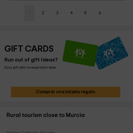
1
2
3
4
5
6
GIFT CARDS
Run out of gift ideas?
Easy gift with no expiration date
Comprar una tarjeta regalo
Rural tourism close to Murcia
Holiday Cottages Alicante