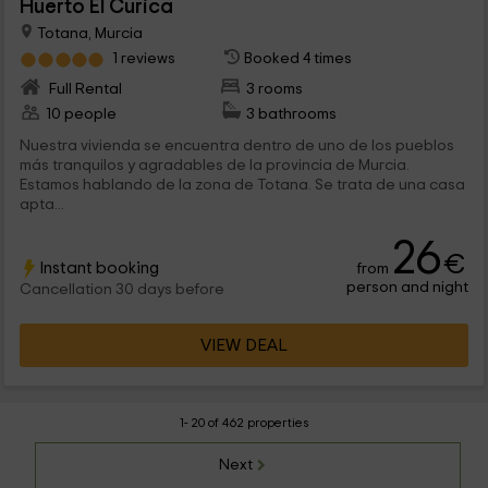
Huerto El Curica
Totana, Murcia
1 reviews
Booked 4 times
Full Rental
3 rooms
10 people
3 bathrooms
Nuestra vivienda se encuentra dentro de uno de los pueblos
más tranquilos y agradables de la provincia de Murcia.
Estamos hablando de la zona de Totana. Se trata de una casa
apta...
26
€
Instant booking
from
person and night
Cancellation 30 days before
VIEW DEAL
1- 20 of 462 properties
Next