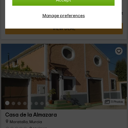
Accept
23
€
Instant booking
from
person and night
Cancellation 14 days before
Manage preferences
VIEW DEAL
11 Photos
Casa de la Almazara
Moratalla, Murcia