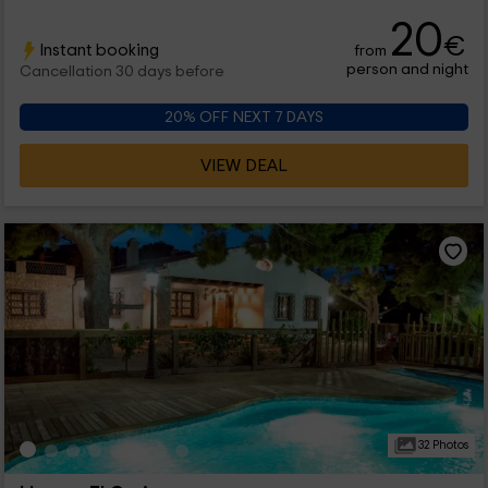
20
€
Instant booking
from
person and night
Cancellation 30 days before
20% OFF NEXT 7 DAYS
VIEW DEAL
32 Photos