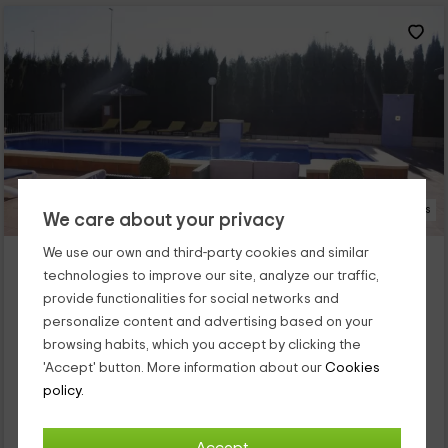
28 Photos
We care about your privacy
La Estancia del Rincón
We use our own and third-party cookies and similar
technologies to improve our site, analyze our traffic,
Cabo De Palos, Murcia
provide functionalities for social networks and
0 reviews
personalize content and advertising based on your
Per rooms
10 rooms
browsing habits, which you accept by clicking the
19 people
10 bathrooms
'Accept' button. More information about our
Cookies
Nuestra Casa rural, se localiza en Murcia en Cabo de Palos,
policy.
tiene su origen en un Antiguo Caserío datado en siglo XIX,
localizado en la comarca de Cabo de Palos, a tan sólo unos...