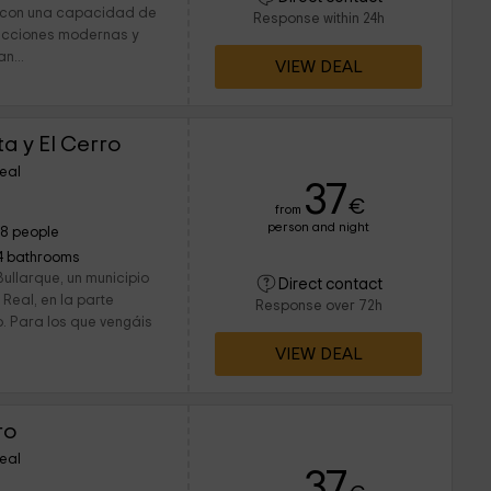
s con una capacidad de
Response within 24h
ucciones modernas y
n...
VIEW DEAL
a y El Cerro
eal
37
€
from
person and night
18 people
4 bathrooms
ullarque, un municipio
Direct contact
Real, en la parte
Response over 72h
o. Para los que vengáis
VIEW DEAL
ro
eal
37