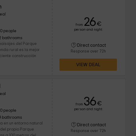
n
eal
26
€
from
person and night
10 people
2 bathrooms
 paisajes del Parque
Direct contact
nda rural es la mejor
Response over 72h
ciente construcción
VIEW DEAL
I
eal
36
€
from
person and night
10 people
4 bathrooms
a en un entorno natural
Direct contact
 del propio Parque
Response over 72h
as a 100 metros del