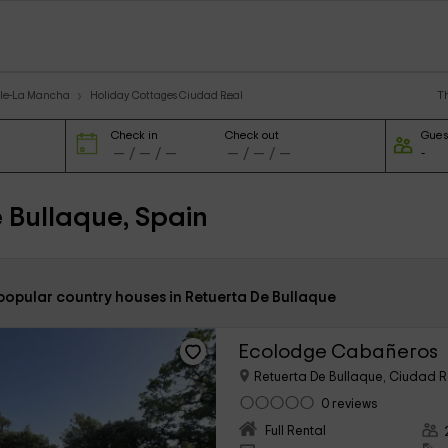
T
ile-La Mancha
Holiday Cottages Ciudad Real
Check in
Check out
Gues
 Bullaque, Spain
popular country houses in Retuerta De Bullaque
Ecolodge Cabañeros
Retuerta De Bullaque, Ciudad R
0 reviews
Full Rental