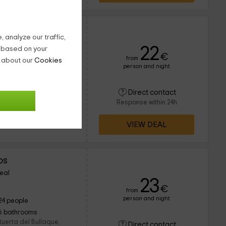
 analyze our traffic,
eal
22
g based on your
€
from
n about our
Cookies
person and night
6 people
1 bathrooms
en el parque nacional de
Direct contact
y a la torre de
Response within 24h
nir con la familia o un
VIEW DEAL
os
eal
23
€
from
person and night
24 people
6 bathrooms
tuerta del Bullaque,
Direct contact