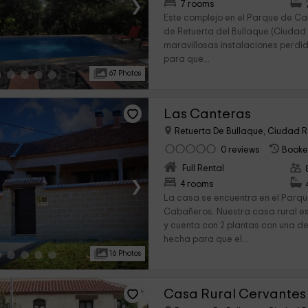
›
7 rooms
Este complejo en el Parque de C
de Retuerta del Bullaque (Ciudad
maravillosas instalaciones perdi
para que...
67 Photos
Las Canteras
Retuerta De Bullaque, Ciudad R
0 reviews
Booke
Full Rental
›
4 rooms
La casa se encuentra en el Parq
Cabañeros. Nuestra casa rural e
y cuenta con 2 plantas con una d
hecha para que el...
16 Photos
Casa Rural Cervantes