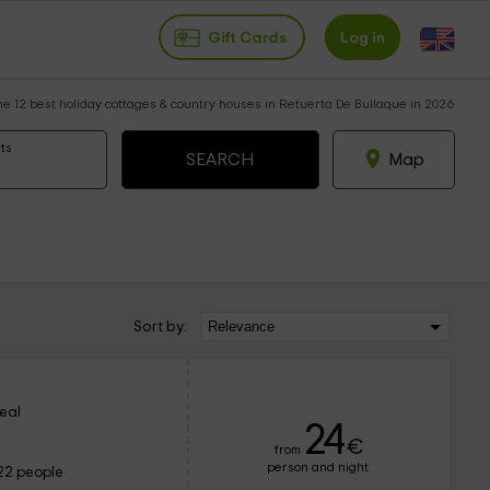
Gift Cards
Log in
he 12 best holiday cottages & country houses in Retuerta De Bullaque in 2026
ts
Map
Sort by:
eal
24
€
from
person and night
22 people