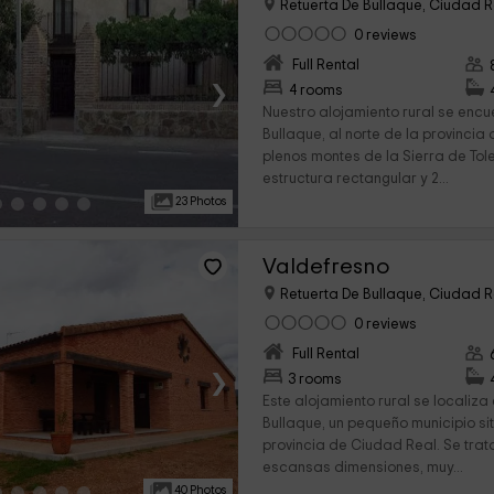
Retuerta De Bullaque, Ciudad R
0 reviews
Full Rental
›
4 rooms
Nuestro alojamiento rural se encu
Bullaque, al norte de la provincia
plenos montes de la Sierra de To
estructura rectangular y 2...
23 Photos
Valdefresno
Retuerta De Bullaque, Ciudad R
0 reviews
Full Rental
›
3 rooms
Este alojamiento rural se localiza
Bullaque, un pequeño municipio si
provincia de Ciudad Real. Se trat
escansas dimensiones, muy...
40 Photos