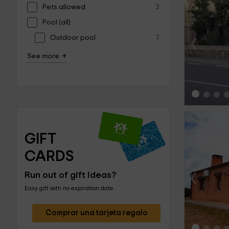
Pets allowed
3
Pool (all)
‹
Outdoor pool
7
+
See more
GIFT 
CARDS
‹
Run out of gift ideas?
Easy gift with no expiration date
Comprar una tarjeta regalo