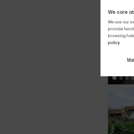
We care ab
We use our ow
provide funct
browsing habi
policy.
‹
Ma
‹