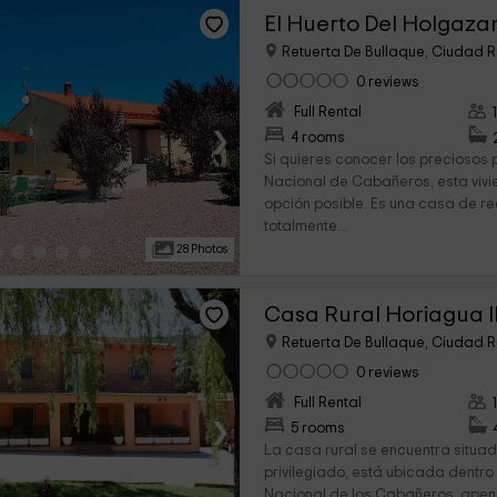
El Huerto Del Holgaza
Retuerta De Bullaque, Ciudad R
0 reviews
Full Rental
›
4 rooms
Si quieres conocer los preciosos
Nacional de Cabañeros, esta vivie
opción posible. Es una casa de re
totalmente...
28 Photos
Casa Rural Horiagua I
Retuerta De Bullaque, Ciudad R
0 reviews
Full Rental
›
5 rooms
La casa rural se encuentra situad
privilegiado, está ubicada dentro
Nacional de los Cabañeros, apen