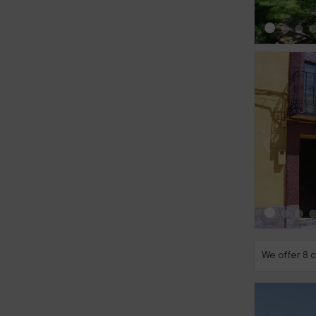
‹
We offer 8 c