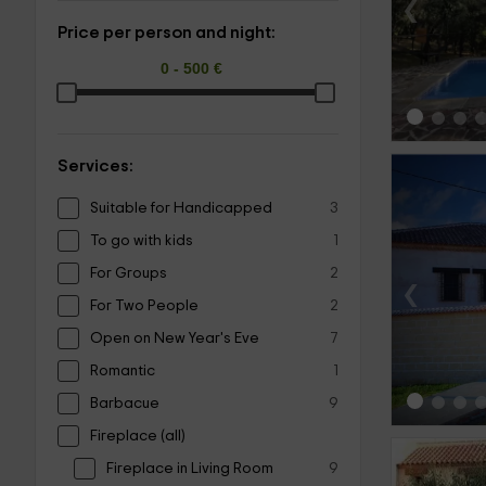
‹
Price per person and night:
Services:
Suitable for Handicapped
3
To go with kids
1
For Groups
2
‹
For Two People
2
Open on New Year's Eve
7
Romantic
1
Barbacue
9
Fireplace (all)
Fireplace in Living Room
9