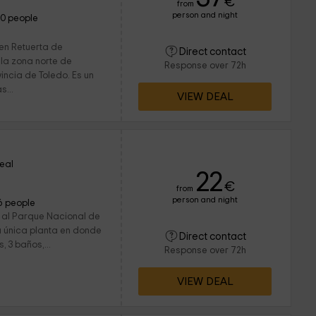
€
from
person and night
10 people
 en Retuerta de
Direct contact
 la zona norte de
Response over 72h
incia de Toledo. Es un
s...
VIEW DEAL
eal
22
€
from
person and night
6 people
o al Parque Nacional de
 única planta en donde
Direct contact
 3 baños,...
Response over 72h
VIEW DEAL