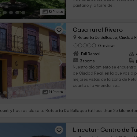
pantano y la torre de...
32 Photos
Casa rural Rivero
Retuerta De Bullaque, Ciudad R
0 reviews
Full Rental
›
3 rooms
Nuestro alojamiento se encuentra 
de Ciudad Real, en la que vas a p
mejores vistas de la zona de Retu
cuanto a la vivienda, se...
14 Photos
ountry houses close to Retuerta De Bullaque (at less than 25 kilometer
Lincetur- Centro de T