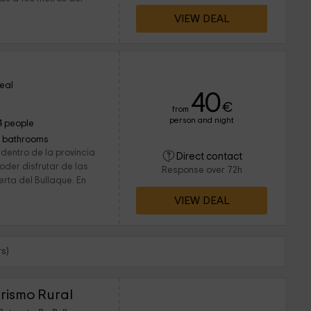
VIEW DEAL
eal
40
€
from
person and night
4 people
1 bathrooms
dentro de la provincia
Direct contact
oder disfrutar de las
Response over 72h
erta del Bullaque. En
VIEW DEAL
s)
urismo Rural