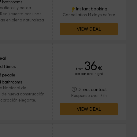
7 bathrooms
abañeros y cerca
Instant booking
 Real) cuenta con unas
Cancellation 14 days before
das en plena naturaleza
VIEW DEAL
eal
36
d 1 times
€
from
person and night
8 people
4 bathrooms
ue Nacional de
Direct contact
s de nueva construcción
Response over 72h
ecoración elegante,
VIEW DEAL