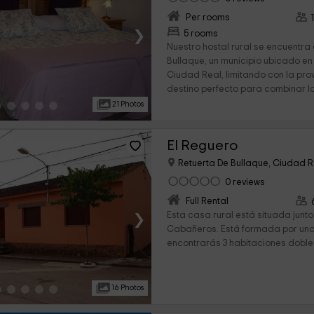
Per rooms
›
5 rooms
Nuestro hostal rural se encuentra
Bullaque, un municipio ubicado en
Ciudad Real, limitando con la prov
destino perfecto para combinar la
21 Photos
El Reguero
Retuerta De Bullaque, Ciudad R
0 reviews
Full Rental
›
Esta casa rural está situada junt
Cabañeros. Está formada por una
encontrarás 3 habitaciones dobles,
16 Photos