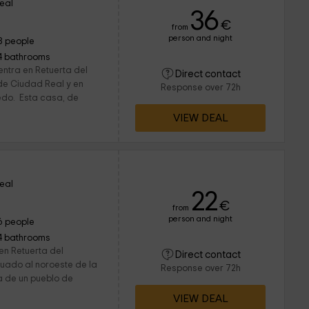
eal
36
€
from
person and night
8 people
4 bathrooms
entra en Retuerta del
Direct contact
 de Ciudad Real y en
Response over 72h
ledo. Esta casa, de
VIEW DEAL
eal
22
€
from
person and night
6 people
4 bathrooms
 en Retuerta del
Direct contact
tuado al noroeste de la
Response over 72h
a de un pueblo de
VIEW DEAL