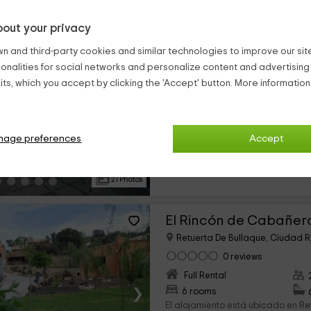
out your privacy
Casa Rural Horiagua I
n and third-party cookies and similar technologies to improve our site,
Retuerta De Bullaque, Ciudad R
ionalities for social networks and personalize content and advertisin
0 reviews
ts, which you accept by clicking the 'Accept' button. More informatio
Full Rental
›
2 rooms
Nuestra casa rural está situada 
nage preferences
Accept
Cabañeros, con vistas al pantano 
Abraham. Es el lugar ideal para ve
par de parejas a...
21 Photos
El Rincón de Cabañer
Retuerta De Bullaque, Ciudad R
0 reviews
Full Rental
›
6 rooms
El alojamiento está ubicado en Re