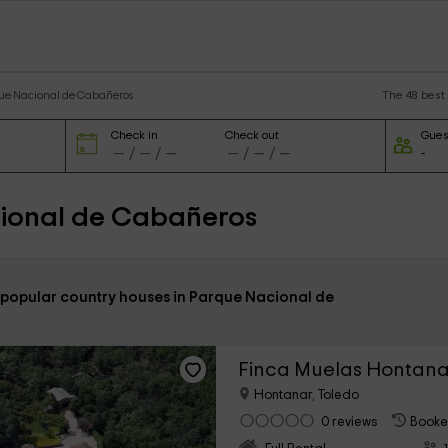
The 48 best
que Nacional de Cabañeros
Check in
Check out
Gues
cional de Cabañeros
 popular country houses in Parque Nacional de
Finca Muelas Hontana
Hontanar, Toledo
0 reviews
Booke