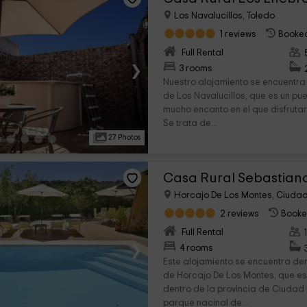
Los Navalucillos, Toledo
1 reviews
Booked
Full Rental
›
3 rooms
Nuestro alojamiento se encuentra
de Los Navalucillos, que es un pue
mucho encanto en el que disfrutar
Se trata de...
27 Photos
Casa Rural Sebastian
Horcajo De Los Montes, Ciudad
2 reviews
Booke
Full Rental
›
4 rooms
Este alojamiento se encuentra de
de Horcajo De Los Montes, que es
dentro de la provincia de Ciudad 
parque nacinal de...