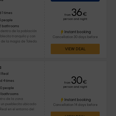
36
 1 times
€
from
person and night
5 people
2 bathrooms
 dentro de la población
Instant booking
blecito tranquilo y con
Cancellation 30 days before
 de la magia de Toledo.
VIEW DEAL
a
 Real
30
d 4 times
€
from
person and night
10 people
3 bathrooms
ntro de la zona
Instant booking
 un pueblecito ubicado
Cancellation 14 days before
Real en el entorno del