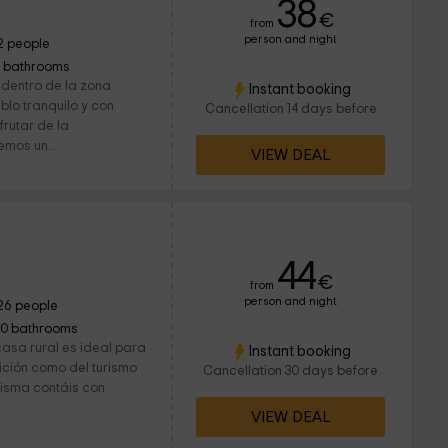
38
€
from
person and night
2 people
1 bathrooms
 dentro de la zona
Instant booking
blo tranquilo y con
Cancellation 14 days before
frutar de la
emos un...
VIEW DEAL
44
€
from
person and night
26 people
10 bathrooms
 casa rural es ideal para
Instant booking
dición como del turismo
Cancellation 30 days before
misma contáis con
VIEW DEAL