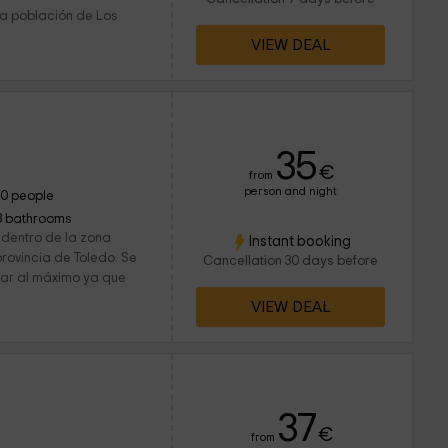
la población de Los
VIEW DEAL
35
€
from
person and night
10 people
3 bathrooms
 dentro de la zona
Instant booking
rovincia de Toledo. Se
Cancellation 30 days before
utar al máximo ya que
VIEW DEAL
37
€
from