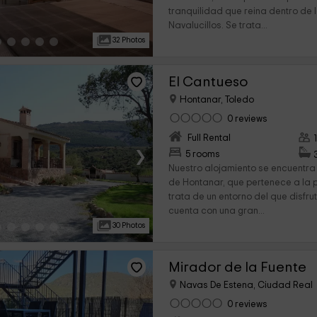
tranquilidad que reina dentro de 
Navalucillos. Se trata...
32 Photos
El Cantueso
Hontanar, Toledo
0 reviews
Full Rental
›
5 rooms
Nuestro alojamiento se encuentra
de Hontanar, que pertenece a la p
trata de un entorno del que disfr
cuenta con una gran...
30 Photos
Mirador de la Fuente
Navas De Estena, Ciudad Real
0 reviews