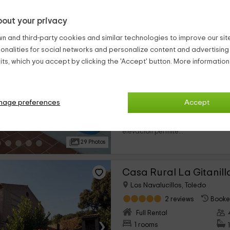
32 Photos
out your privacy
El Olivar del Puerto
n and third-party cookies and similar technologies to improve our site,
ionalities for social networks and personalize content and advertisin
Horcajo De Los Montes, Ciudad
ts, which you accept by clicking the 'Accept' button. More informatio
2 reviews
Booke
Full Rental
›
3 rooms
Esta casa rural se encuentra den
nage preferences
Accept
Montes de Toledo y está ubicada
Nacional de Cabañeros y levantad
elevación permite...
29 Photos
Casa Rural La Gitanill
Los Navalucillos, Toledo
2 reviews
Booke
Full Rental
›
1 rooms