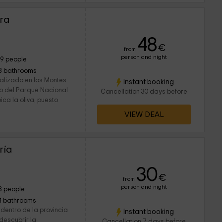
ra
48
€
from
person and night
19 people
8 bathrooms
calizado en los Montes
Instant booking
ro del Parque Nacional
Cancellation 30 days before
ica la oliva, puesto
VIEW DEAL
ría
30
€
from
person and night
8 people
4 bathrooms
dentro de la provincia
Instant booking
descubrir la
Cancellation 7 days before