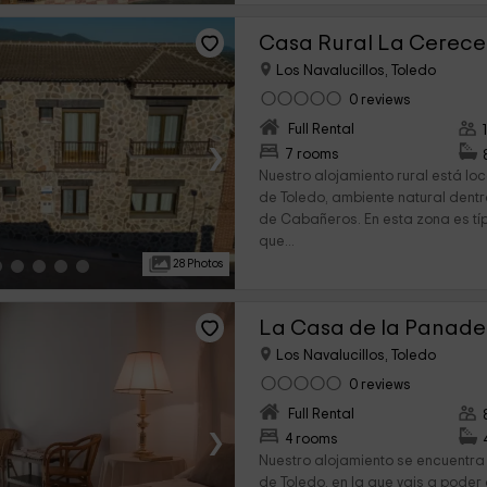
Casa Rural La Cerece
Los Navalucillos, Toledo
0 reviews
Full Rental
›
7 rooms
Nuestro alojamiento rural está lo
de Toledo, ambiente natural dent
de Cabañeros. En esta zona es típ
que...
28 Photos
La Casa de la Panade
Los Navalucillos, Toledo
0 reviews
Full Rental
›
4 rooms
Nuestro alojamiento se encuentra 
de Toledo, en la que vais a poder 