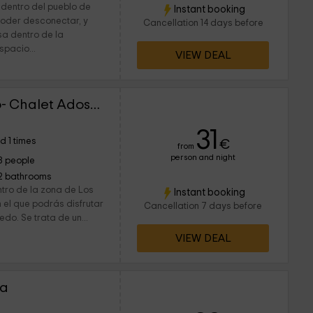
 dentro del pueblo de
Instant booking
 poder desconectar, y
Cancellation 14 days before
sa dentro de la
spacio...
VIEW DEAL
Alojamientos el Chorro- Chalet Adosado
31
d 1 times
€
from
person and night
8 people
2 bathrooms
ntro de la zona de Los
Instant booking
n el que podrás disfrutar
Cancellation 7 days before
do. Se trata de un...
VIEW DEAL
la