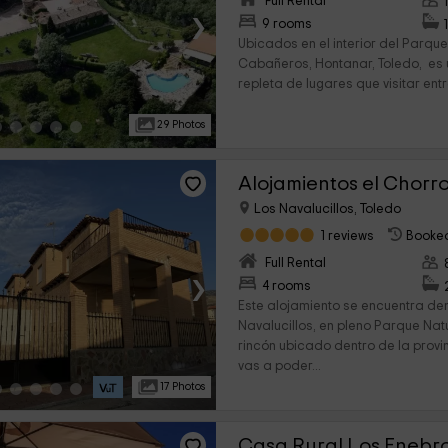
Full Rental
›
9 rooms
Ubicados en el interior del Parqu
Cabañeros, Hontanar, Toledo, es
repleta de lugares que visitar entre
29 Photos
Los Navalucillos, Toledo
1 reviews
Booked
Full Rental
›
4 rooms
Este alojamiento se encuentra de
Navalucillos, en pleno Parque Na
rincón ubicado dentro de la prov
vas a poder...
17 Photos
Casa Rural Los Enebr