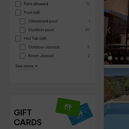
Pets allowed
13
Pool (all)
Climatized pool
1
‹
Outdoor pool
30
Hot Tub (all)
Outdoor Jacuzzi
5
Room Jacuzzi
2
+
See more
‹
GIFT 
CARDS