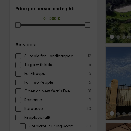
‹
Price per person and night:
Services:
Suitable for Handicapped
12
To go with kids
5
For Groups
6
‹
For Two People
16
Open on New Year's Eve
31
Romantic
9
Barbacue
30
Fireplace (all)
Fireplace in Living Room
30