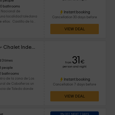
16 people
10 bathrooms
e Nacional de
Instant booking
 una localidad toledana
Cancellation 30 days before
 ellos: Castillo de la...
VIEW DEAL
Alojamientos el Chorro- Chalet Independiente
31
 3 times
€
from
person and night
8 people
2 bathrooms
ntro de la zona de Los
Instant booking
tural de Cabañeros un
Cancellation 7 days before
incia de Toledo donde
VIEW DEAL
os
5% OFF NEXT 7 DAYS