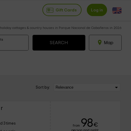
Gift Cards
Log in
 holiday cottages & country houses in Parque Nacional de Cabañeros in 2026
ts
Map
Sort by:
r
98
d 3 times
€
from
person and night