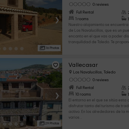
0 reviews
Full Rental
›
1 rooms
Nuestro alojamiento se encuentra
de Los Navalucillos, que es un pue
encanto en el que vas a poder dis
tranquilidad de Toledo. Te propon
16 Photos
Vallecasar
Los Navalucillos, Toledo
0 reviews
Full Rental
›
10 rooms
El entorno en el que se sitúa esta
disfrutar tanto del turismo de tra
activo. En los alrededores de la 
varios...
29 Photos