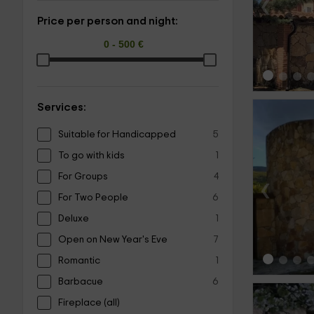
‹
Price per person and night:
Services:
Suitable for Handicapped
5
To go with kids
1
For Groups
4
‹
For Two People
6
Deluxe
1
Open on New Year's Eve
7
Romantic
1
Barbacue
6
Fireplace (all)