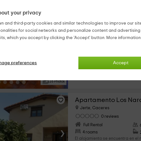
out your privacy
Apartamentos rurales
n and third-party cookies and similar technologies to improve our site,
Jerte, Caceres
ionalities for social networks and personalize content and advertisin
0 reviews
ts, which you accept by clicking the 'Accept' button. More informatio
Full Rental
›
11 rooms
Estos apartamentos rehabilitados
nage preferences
Accept
edificación estaba dirigida a la 
mantenido la esencia de su anti
elementos nuevos para...
26 Photos
Apartamento Los Nar
Jerte, Caceres
0 reviews
Full Rental
›
4 rooms
El alojamiento se encuentra en el