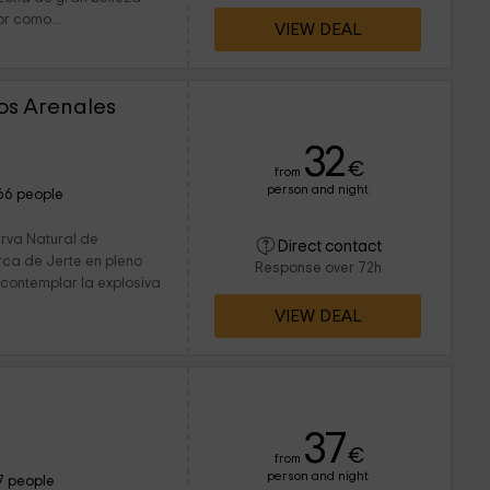
r como...
VIEW DEAL
Los Arenales
32
€
from
person and night
66 people
erva Natural de
Direct contact
rca de Jerte en pleno
Response over 72h
contemplar la explosiva
VIEW DEAL
37
€
from
person and night
7 people