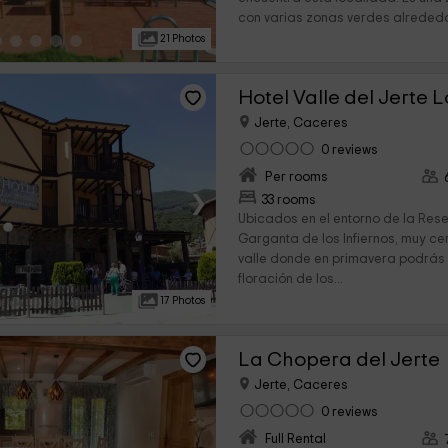
con varias zonas verdes alrededo
21 Photos
Hotel Valle del Jerte 
Jerte, Caceres
0 reviews
Per rooms
›
33 rooms
Ubicados en el entorno de la Res
Garganta de los Infiernos, muy ce
valle donde en primavera podrás 
floración de los...
17 Photos
La Chopera del Jerte
Jerte, Caceres
0 reviews
Full Rental