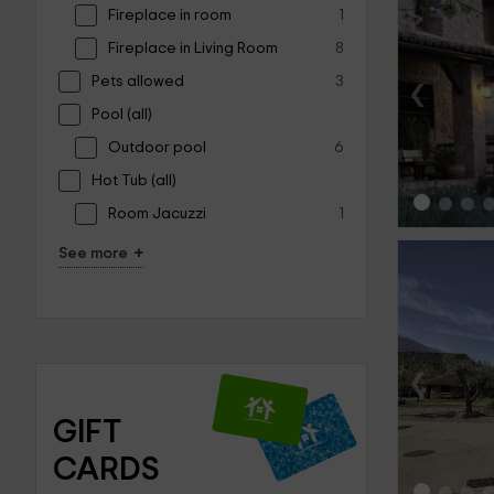
Fireplace in room
1
Fireplace in Living Room
8
‹
Pets allowed
3
Pool (all)
Outdoor pool
6
Hot Tub (all)
Room Jacuzzi
1
+
See more
‹
GIFT 
CARDS