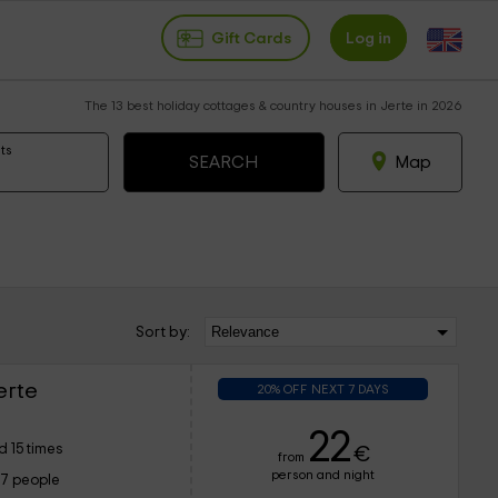
Gift Cards
Log in
The 13 best holiday cottages & country houses in Jerte in 2026
ts
Map
Sort by:
erte
20% OFF NEXT 7 DAYS
22
 15 times
€
from
person and night
17 people