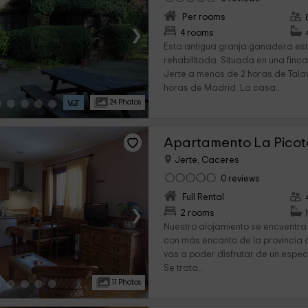
Per rooms
›
4 rooms
Esta antigua granja ganadera es
rehabilitada. Situada en una finc
Jerte a menos de 2 horas de Talav
horas de Madrid. La casa...
24 Photos
Apartamento La Picot
Jerte, Caceres
0 reviews
Full Rental
›
2 rooms
Nuestro alojamiento se encuentra
con más encanto de la provincia 
vas a poder disfrutar de un espec
Se trata...
11 Photos