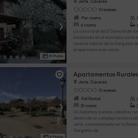
Jerte, Caceres
0 reviews
Per rooms
›
6 rooms
La casa rural de El Cerezal de lo
localizada en el municipio cacere
reserva natural de la Garganta de 
proporciona unas vistas...
39 Photos
Apartamentos Rurales
Jerte, Caceres
0 reviews
Full Rental
›
31 rooms
Os invitamos a estas cabañas rur
dentro de un complejo turístico si
Jerte, concretamente en la Reser
Garganta de...
41 Photos