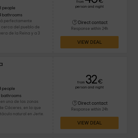
€
from
person and night
8 people
4 bathrooms
tá perfectamente
Direct contact
a cerca del pueblo de
Response within 24h
era de la Reina y a 3
VIEW DEAL
a
32
€
from
person and night
4 people
1 bathrooms
 en una de las zonas
Direct contact
de Cáceres, en la que
Response within 24h
táculo natural en Jerte.
VIEW DEAL