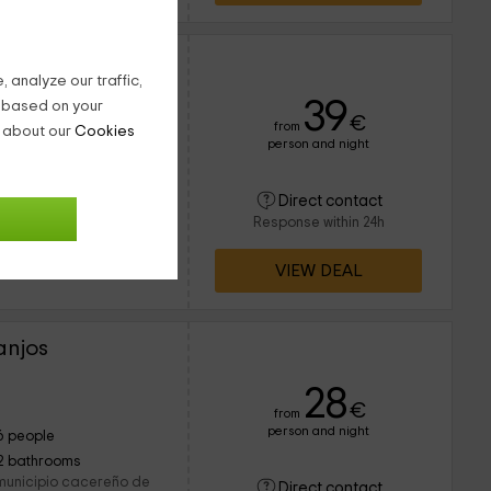
 Las Palomas
 analyze our traffic,
39
g based on your
€
from
n about our
Cookies
person and night
23 people
5 bathrooms
 ya que su antigua
Direct contact
cría del ganado. Han
Response within 24h
güedad pero con
VIEW DEAL
anjos
28
€
from
person and night
6 people
2 bathrooms
 municipio cacereño de
Direct contact