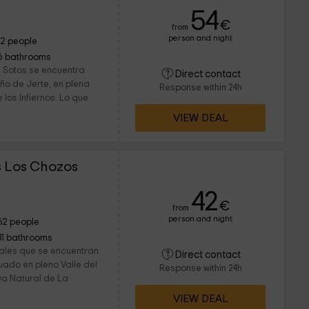
54
€
from
person and night
12 people
6 bathrooms
s Sotos se encuentra
Direct contact
ño de Jerte, en plena
Response within 24h
los Infiernos. Lo que
VIEW DEAL
 Los Chozos
42
€
from
person and night
62 people
31 bathrooms
ales que se encuentran
Direct contact
tuado en pleno Valle del
Response within 24h
va Natural de La
VIEW DEAL