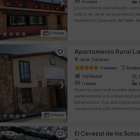
›
6 rooms
La casa Rural está situada, como
indica, en Jerte, en la provincia
también a Cabezuela del Valle. Se 
27 Photos
Apartamento Rural La
Jerte, Caceres
1 reviews
Booked
Full Rental
›
1 rooms
Nuestra casa rural se halla ubica
perteneciente a la comunidad a
Extremadura. Con una capacidad 
residencia ha sido reformada hac
13 Photos
El Cerezal de los Sotos