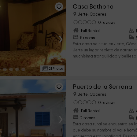
Casa Bethona
Jerte, Caceres
0 reviews
Full Rental
›
5 rooms
Esta casa se sitúa en Jerte, Cácer
Jerte un lugar repleto de natrual
muchísima tranquilidad y bellleza. 
21 Photos
Puerto de la Serrana
Jerte, Caceres
0 reviews
Full Rental
›
2 rooms
Esta casa rural se encuentra en l
que debe su nombre al valle hom
encuentra esta localidad. Es una