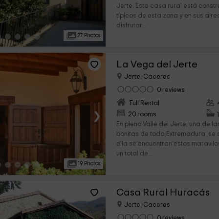
Jerte. Esta casa rural está const
típicos de esta zona y en sus a
disfrutar...
27 Photos
La Vega del Jerte
Jerte, Caceres
0 reviews
Full Rental
›
20 rooms
En pleno Valle del Jerte, una de
bonitas de toda Extremadura, se si
ella se encuentran estos maravi
un total de...
19 Photos
Casa Rural Huracás
Jerte, Caceres
0 reviews