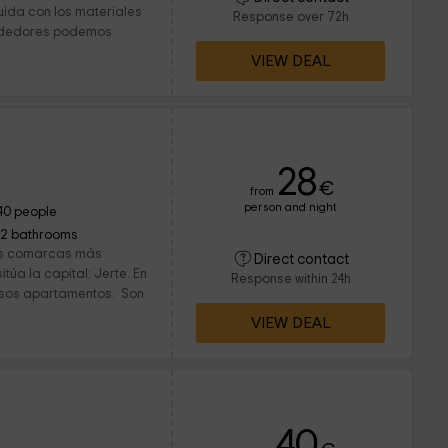
ruida con los materiales
Response over 72h
lrededores podemos
VIEW DEAL
28
€
from
person and night
40 people
12 bathrooms
 las comarcas más
Direct contact
túa la capital: Jerte. En
Response within 24h
losos apartamentos. Son
VIEW DEAL
40