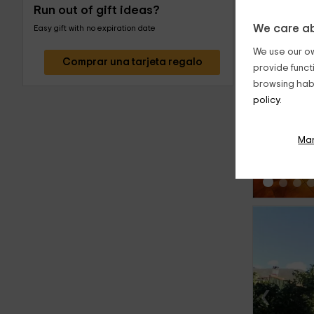
Run out of gift ideas?
We care ab
Easy gift with no expiration date
We use our ow
Comprar una tarjeta regalo
provide funct
browsing habi
policy.
‹
Ma
‹