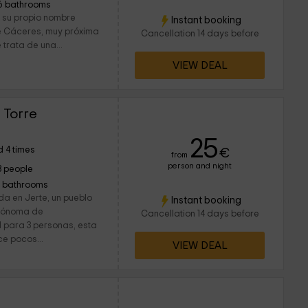
6 bathrooms
 su propio nombre
Instant booking
 de Cáceres, muy próxima
Cancellation 14 days before
trata de una...
VIEW DEAL
 Torre
25
 4 times
€
from
person and night
3 people
1 bathrooms
da en Jerte, un pueblo
Instant booking
utónoma de
Cancellation 14 days before
para 3 personas, esta
e pocos...
VIEW DEAL