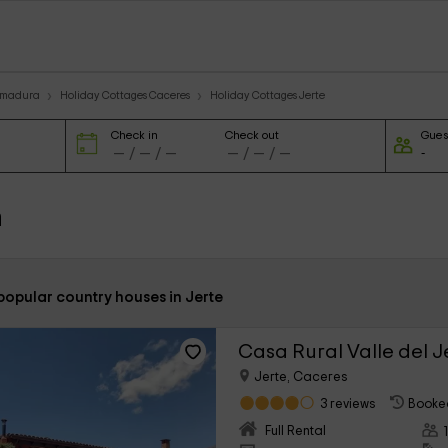
remadura
Holiday Cottages Caceres
Holiday Cottages Jerte
Check in
Check out
Gues
n
popular country houses in Jerte
Casa Rural Valle del J
Jerte, Caceres
3 reviews
Booked
Full Rental