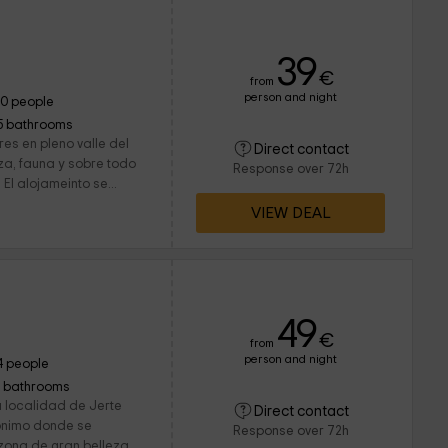
39
€
from
person and night
10 people
5 bathrooms
es en pleno valle del
Direct contact
eza, fauna y sobre todo
Response over 72h
El alojameinto se...
VIEW DEAL
49
€
from
person and night
4 people
1 bathrooms
a localidad de Jerte
Direct contact
ónimo donde se
Response over 72h
 zona de gran belleza