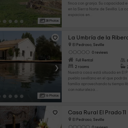
finca con granja. Su capacidad e
en la Sierra Norte de Sevilla. La
espacios en...
38 Photos
La Umbría de la Riber
El Pedroso, Seville
0 reviews
Full Rental
›
2 rooms
Nuestra casa está situada en El P
pueblo sevillano en el que podrás
familia aprovechando tu tiempo li
con naturaleza....
16 Photos
Casa Rural El Prado 11
El Pedroso, Seville
0 reviews