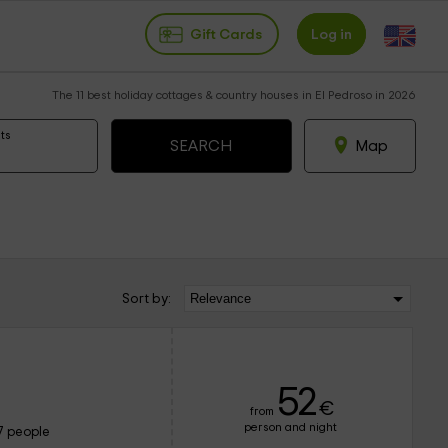
Gift Cards
Log in
The 11 best holiday cottages & country houses in El Pedroso in 2026
ts
Map
Sort by:
52
€
from
person and night
7 people