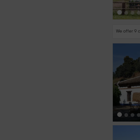
We offer 9 c
‹