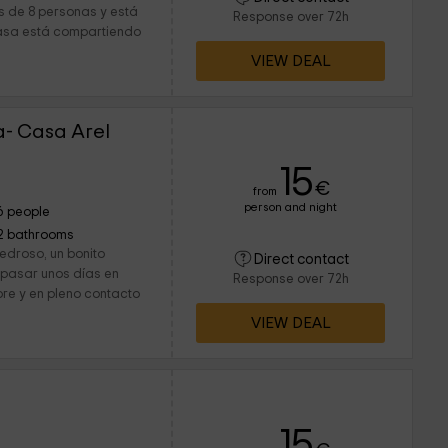
s de 8 personas y está
Response over 72h
 casa está compartiendo
VIEW DEAL
a- Casa Arel
15
€
from
person and night
6 people
2 bathrooms
edroso, un bonito
Direct contact
 pasar unos días en
Response over 72h
bre y en pleno contacto
VIEW DEAL
15