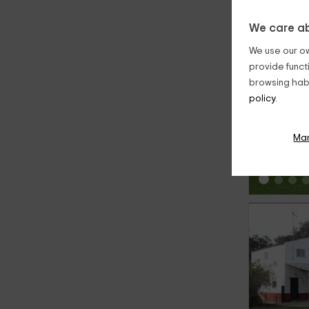
We care ab
We use our ow
provide funct
browsing habi
policy.
‹
Ma
‹