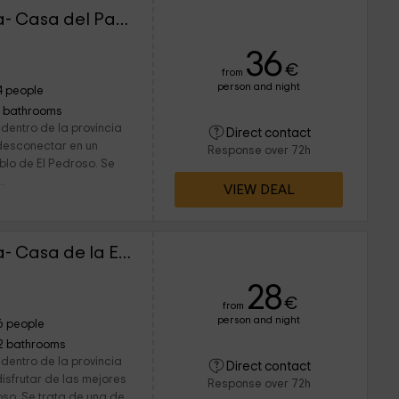
La Umbría de la Ribera- Casa del Patio
36
€
from
person and night
4 people
1 bathrooms
dentro de la provincia
Direct contact
 desconectar en un
Response over 72h
blo de El Pedroso. Se
..
VIEW DEAL
La Umbría de la Ribera- Casa de la Encina
28
€
from
person and night
6 people
2 bathrooms
dentro de la provincia
Direct contact
disfrutar de las mejores
Response over 72h
oso. Se trata de una de