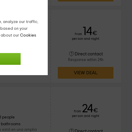
 analyze our traffic,
14
g based on your
€
from
n about our
Cookies
person and night
14 people
9 bathrooms
ad para 14 personas, y
Direct contact
a Sierra Norte de
Response within 24h
granja y muchos espacios
VIEW DEAL
24
€
from
person and night
8 people
1 bathrooms
s está en una amplia
Direct contact