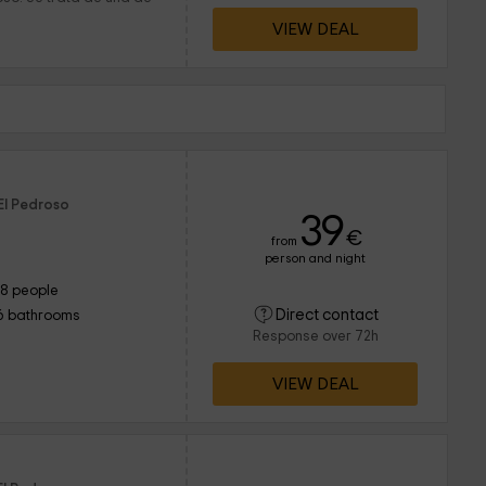
VIEW DEAL
El Pedroso
39
€
from
person and night
18 people
Direct contact
6 bathrooms
Response over 72h
VIEW DEAL