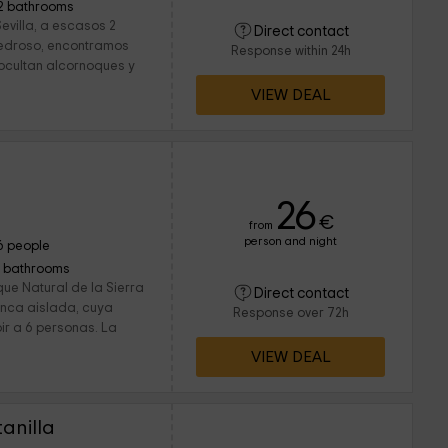
2 bathrooms
evilla, a escasos 2
Direct contact
 Pedroso, encontramos
Response within 24h
ocultan alcornoques y
VIEW DEAL
26
€
from
person and night
6 people
1 bathrooms
que Natural de la Sierra
Direct contact
finca aislada, cuya
Response over 72h
ir a 6 personas. La
VIEW DEAL
anilla