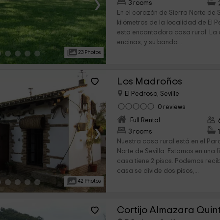
›
3 rooms
En el corazón de Sierra Norte de S
kilómetros de la localidad de El
esta encantadora casa rural. La 
encinas, y su banda...
23 Photos
Los Madroños
El Pedroso, Seville
0 reviews
Full Rental
›
3 rooms
Nuestra casa rural está en el Par
Norte de Sevilla. Estamos en una 
casa tiene 2 pisos. Podemos recib
casa se divide dos pisos,...
42 Photos
Cortijo Almazara Quint