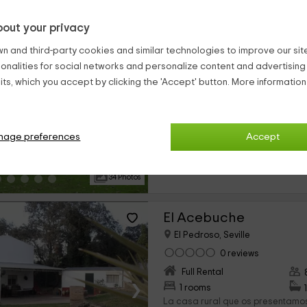
out your privacy
Navalahiguera
n and third-party cookies and similar technologies to improve our site,
El Pedroso, Seville
ionalities for social networks and personalize content and advertisin
0 reviews
ts, which you accept by clicking the 'Accept' button. More informatio
Full Rental
›
7 rooms
Nuestra casa rural tiene capacid
nage preferences
Accept
está ubicada en una finca en plen
Sevilla. Nuestra finca tiene una 
amplios. Además en...
34 Photos
El Acebuche
El Pedroso, Seville
0 reviews
Full Rental
›
1 rooms
La casa rural que os presentamo