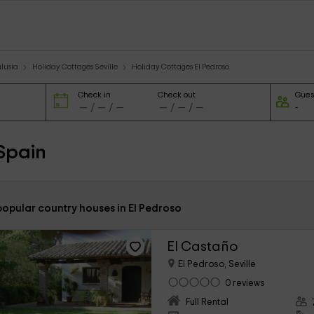
lusia
Holiday Cottages Seville
Holiday Cottages El Pedroso
Check in
Check out
Gues
 Spain
popular country houses in El Pedroso
El Castaño
El Pedroso, Seville
0 reviews
Full Rental