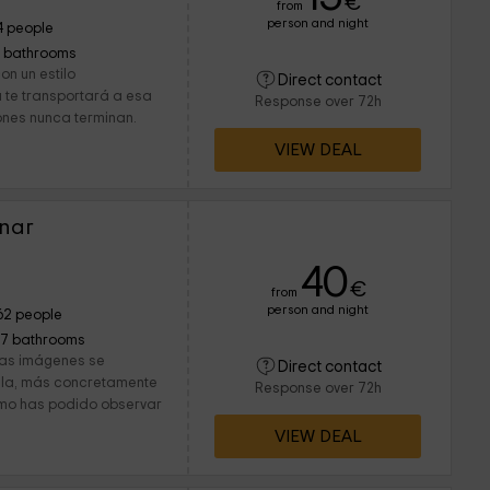
€
from
person and night
4 people
1 bathrooms
on un estilo
Direct contact
 te transportará a esa
Response over 72h
nes nunca terminan.
VIEW DEAL
znar
40
€
from
person and night
62 people
17 bathrooms
 las imágenes se
Direct contact
illa, más concretamente
Response over 72h
omo has podido observar
VIEW DEAL