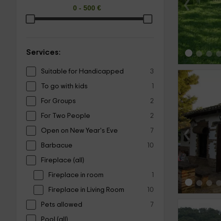
‹
Services:
Suitable for Handicapped
3
To go with kids
1
For Groups
2
For Two People
2
‹
Open on New Year's Eve
7
Barbacue
10
Fireplace (all)
Fireplace in room
1
Fireplace in Living Room
10
Pets allowed
7
Pool (all)