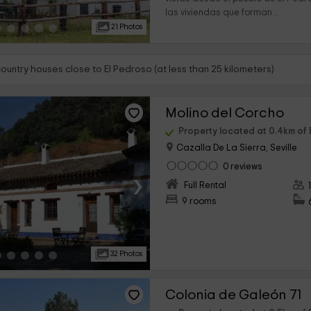
las viviendas que forman...
21 Photos
ountry houses close to El Pedroso (at less than 25 kilometers)
Molino del Corcho
Property located at 0.4km of 
Cazalla De La Sierra, Seville
0 reviews
›
Full Rental
9 rooms
32 Photos
Colonia de Galeón 71