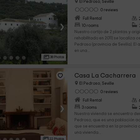
El Pedroso, Seville
0 reviews
Full Rental
›
10 rooms
Nuestro cortijo de 2 plantas y origi
rehabilitado en 2011) se localiza c
Pedroso (provincia de Sevilla). El 
en una...
38 Photos
Casa La Cacharrera
El Pedroso, Seville
0 reviews
Full Rental
›
3 rooms
Nuestra vivienda se encuentra den
Pedroso, que es una población a
que se encuentra en la provincia d
una vivienda...
22 Photos