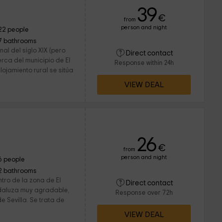
39
€
from
person and night
22 people
7 bathrooms
nal del siglo XIX (pero
Direct contact
erca del municipio de El
Response within 24h
alojamiento rural se sitúa
VIEW DEAL
26
€
from
person and night
6 people
2 bathrooms
tro de la zona de El
Direct contact
daluza muy agradable,
Response over 72h
e Sevilla. Se trata de
VIEW DEAL