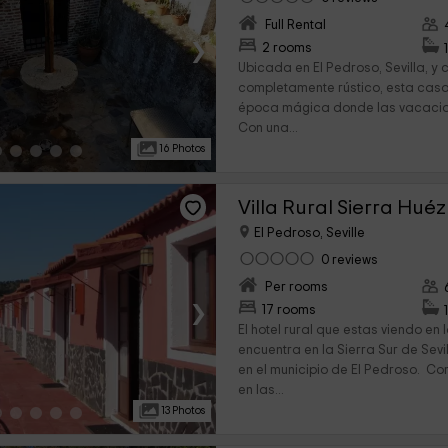
Full Rental
›
2 rooms
Ubicada en El Pedroso, Sevilla, y c
completamente rústico, esta casa
época mágica donde las vacacio
Con una...
16 Photos
Villa Rural Sierra Hué
El Pedroso, Seville
0 reviews
Per rooms
›
17 rooms
El hotel rural que estas viendo en
encuentra en la Sierra Sur de Sev
en el municipio de El Pedroso. C
en las...
13 Photos