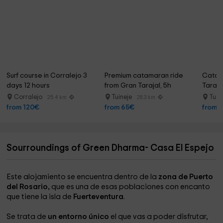
Surf course in Corralejo 3 
Premium catamaran ride 
Catama
days 12 hours
from Gran Tarajal, 5h
Taraja
Corralejo
Tuineje
Tuin
25.4 km
28.3 km
from 120€
from 65€
from 
Sourroundings of Green Dharma- Casa El Espejo
Este alojamiento se encuentra dentro de la
zona de Puerto
del Rosario,
que es una de esas poblaciones con encanto
que tiene la isla de
Fuerteventura
.
Se trata de
un entorno único
el que vas a poder disfrutar,