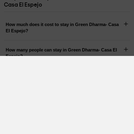
Casa El Espejo
How much does it cost to stay in Green Dharma- Casa
El Espejo?
How many people can stay in Green Dharma- Casa El
Espejo?
Does Green Dharma- Casa El Espejo have a pool?
Are pets allowed in Green Dharma- Casa El Espejo?
Holiday Cottages in nearby areas