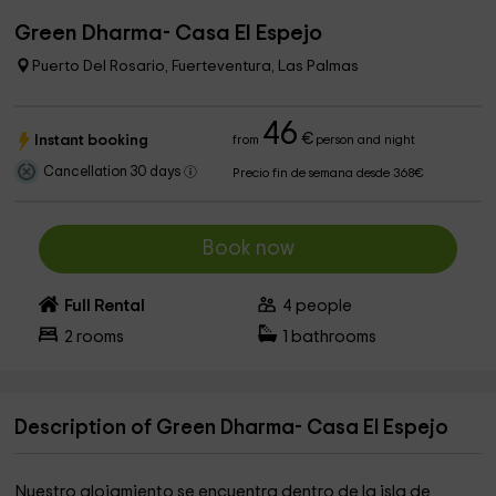
Green Dharma- Casa El Espejo
Puerto Del Rosario, Fuerteventura, Las Palmas
46
€
Instant booking
from
person and night
Cancellation 30 days
Precio fin de semana desde 368€
Book now
Full Rental
4
people
2
rooms
1
bathrooms
Description of Green Dharma- Casa El Espejo
Nuestro alojamiento se encuentra dentro de la isla de