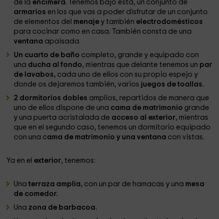
de la
encimera
. Tenemos bajo ésta, un conjunto de
armarios
en los que vas a poder disfrutar de un conjunto
de elementos del
menaje
y también
electrodomésticos
para cocinar como en casa. También consta de una
ventana
apaisada.
Un cuarto de baño
completo, grande y equipado con
una
ducha al fondo
, mientras que delante tenemos un
par
de lavabos,
cada uno de ellos con su propio espejo y
donde os dejaremos también, varios
juegos de toallas.
2 dormitorios dobles
amplios, repartidos de manera que
uno de ellos dispone de una
cama de matrimonio
grande
y una puerta acristalada de
acceso al exterior
, mientras
que en el segundo caso, tenemos un dormitorio equipado
con una c
ama de matrimonio y una ventana
con vistas.
Ya en el
exterior
, tenemos:
Una
terraza amplia,
con un par de hamacas y una
mesa
de comedor.
Una
zona de barbacoa.