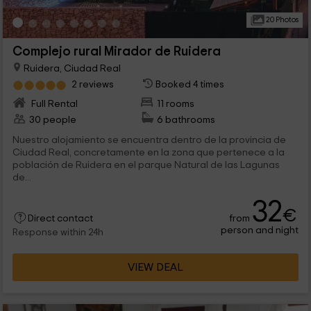
20 Photos
Complejo rural Mirador de Ruidera
Ruidera, Ciudad Real
2 reviews
Booked 4 times
Full Rental
11 rooms
30 people
6 bathrooms
Nuestro alojamiento se encuentra dentro de la provincia de
Ciudad Real, concretamente en la zona que pertenece a la
población de Ruidera en el parque Natural de las Lagunas
de...
32
€
from
Direct contact
person and night
Response within 24h
VIEW DEAL