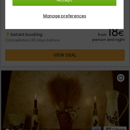
Accept
Nuestro alojamiento se encuentra dentro de la zona de
Ruidera, que pertenece a la provincia de Ciudad Real,
ofreciendo a sus huéspedes las mejores vistas. Tenemos una
Manage preferences
ubicación...
18
€
Instant booking
from
person and night
Cancellation 30 days before
VIEW DEAL
12 Photos