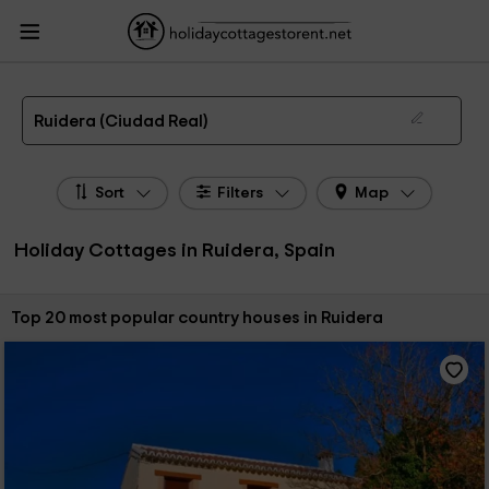
HolidayCottagesToRent.net
Holiday Cottages Spain
Holiday Cottages Castile-
La Mancha
Holiday Cottages Ciudad Real
Holiday Cottages Ruidera
The 33 best holiday cottages & country houses in Ruidera in 2026
Ruidera (Ciudad Real)
Sort
Filters
Map
Holiday Cottages in Ruidera, Spain
Sort by:
Top 20 most popular country houses in Ruidera