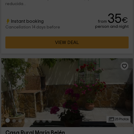
reducida...
35
€
Instant booking
from
person and night
Cancellation 14 days before
VIEW DEAL
25 Photos
Casa Rural María Belén