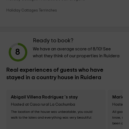
Holiday Cottages Terrinches
Ready to book?
We have an average score of
8
/10! See
8
what they think of our properties in Ruidera
Real experiences of guests who have
stayed in a country house in Ruidera
Abigail Villena Rodríguez 's stay
Maria C
Hosted at Casa rural La Cachumba
Hosted a
The location of the house was unbeatable, you could 
All good at
walk to the lakes and everything was very beautiful.  

know, sinc
been comfor