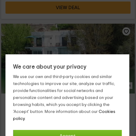
VIEW DEAL
We care about your privacy
We use our own and third-party cookies and similar
technologies to improve our site, analyze our traffic,
22 Photos
provide functionalities for social networks and
personalize content and advertising based on your
Casa rural La Caoba
browsing habits, which you accept by clicking the
Ruidera, Ciudad Real
'Accept' button. More information about our
Cookies
0 reviews
Booked 2 times
policy.
Full Rental
2 rooms
6 people
1 bathrooms