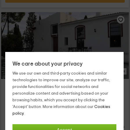
We care about your privacy
56 Photos
We use our own and third-party cookies and similar
technologies to improve our site, analyze our traffic,
Viña Santa Petronila
provide functionalities for social networks and
Jerez De La Frontera, Cadiz
personalize content and advertising based on your
0 reviews
browsing habits, which you accept by clicking the
Full Rental
8 rooms
'Accept' button. More information about our
Cookies
22 people
9 bathrooms
policy.
Esta casa rural está ubicada en Jerez de la Frontera, en la
hermosa provincia de Cádiz, es una casa rural muy antigua, su