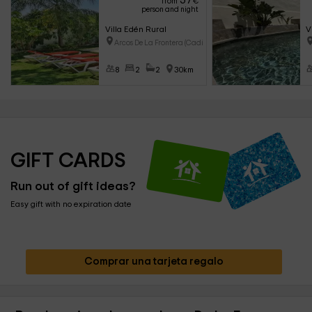
37
from
€
person and night
Villa Edén Rural
V
Arcos De La Frontera (Cadiz)
8
2
2
30km
GIFT CARDS
Run out of gift ideas?
Easy gift with no expiration date
Comprar una tarjeta regalo