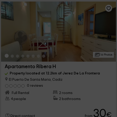
16 Photos
Apartamento Ribera H
Property located at 12.2km of Jerez De La Frontera
El Puerto De Santa Maria, Cadiz
0 reviews
Full Rental
2 rooms
4 people
2 bathrooms
30
€
from
Direct contact