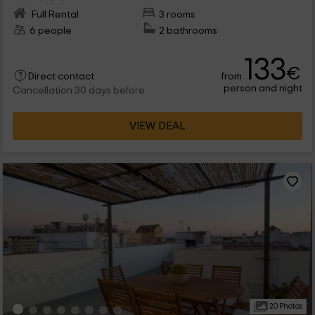
Full Rental
3 rooms
6 people
2 bathrooms
133
€
from
Direct contact
person and night
Cancellation 30 days before
VIEW DEAL
20 Photos