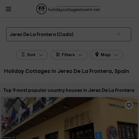
HolidayCottagesToRent.net
Holiday Cottages Spain
Holiday Cottages
Andalusia
Holiday Cottages Cadiz
Holiday Cottages Jerez De La Frontera
The 9 best holiday cottages & country houses in Jerez De La Frontera in 2026
Jerez De La Frontera (Cadiz)
Sort
Filters
Map
Holiday Cottages in Jerez De La Frontera, Spain
Sort by:
Top 9 most popular country houses in Jerez De La Frontera