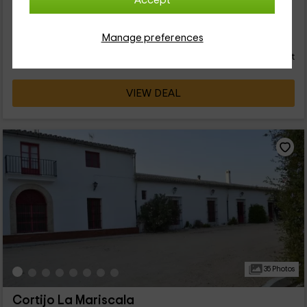
Accept
existencia se remonta a 1737, y aún mantiene su...
52
Manage preferences
€
from
Direct contact
person and night
Response within 24h
VIEW DEAL
35 Photos
Cortijo La Mariscala