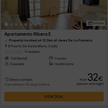
13 Photos
Apartamento Ribera E
Property located at 12.2km of Jerez De La Frontera
El Puerto De Santa Maria, Cadiz
0 reviews
Full Rental
1 rooms
3 people
1 bathrooms
32
€
from
Direct contact
person and night
Cancellation 30 days before
VIEW DEAL