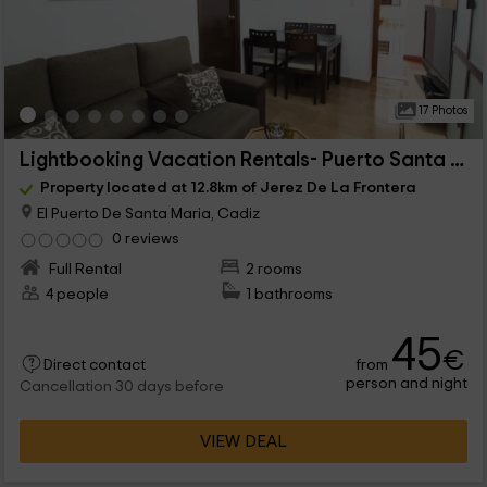
17 Photos
Lightbooking Vacation Rentals- Puerto Santa María
Property located at 12.8km of Jerez De La Frontera
El Puerto De Santa Maria, Cadiz
0 reviews
Full Rental
2 rooms
4 people
1 bathrooms
45
€
from
Direct contact
person and night
Cancellation 30 days before
VIEW DEAL