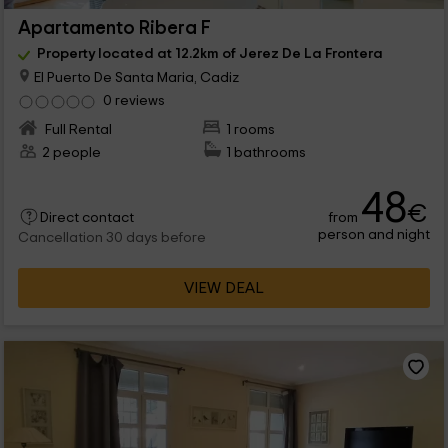
Apartamento Ribera F
Property located at 12.2km of Jerez De La Frontera
El Puerto De Santa Maria, Cadiz
0 reviews
Full Rental
1 rooms
2 people
1 bathrooms
48
€
from
Direct contact
person and night
Cancellation 30 days before
VIEW DEAL