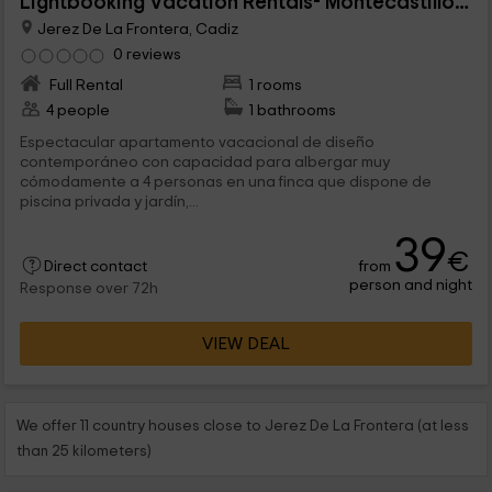
Lightbooking Vacation Rentals- Montecastillo GP
Jerez De La Frontera, Cadiz
0 reviews
Full Rental
1 rooms
4 people
1 bathrooms
Espectacular apartamento vacacional de diseño
contemporáneo con capacidad para albergar muy
cómodamente a 4 personas en una finca que dispone de
piscina privada y jardín,...
39
€
from
Direct contact
person and night
Response over 72h
VIEW DEAL
We offer 11 country houses close to Jerez De La Frontera (at less
than 25 kilometers)