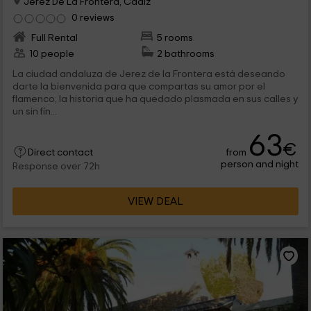
Jerez De La Frontera, Cadiz
0 reviews
Full Rental
5 rooms
10 people
2 bathrooms
La ciudad andaluza de Jerez de la Frontera está deseando
darte la bienvenida para que compartas su amor por el
flamenco, la historia que ha quedado plasmada en sus calles y
un sin fín...
63
€
from
Direct contact
person and night
Response over 72h
VIEW DEAL