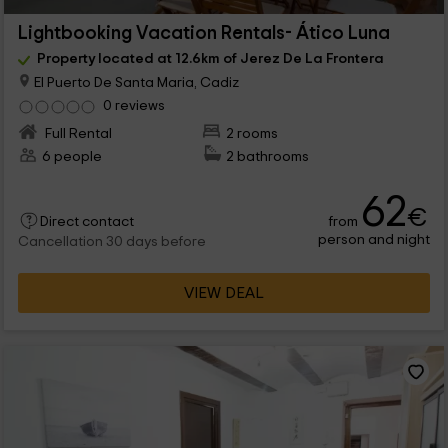
Lightbooking Vacation Rentals- Ático Luna
Property located at 12.6km of Jerez De La Frontera
El Puerto De Santa Maria, Cadiz
0 reviews
Full Rental
2 rooms
6 people
2 bathrooms
62
€
from
Direct contact
person and night
Cancellation 30 days before
VIEW DEAL