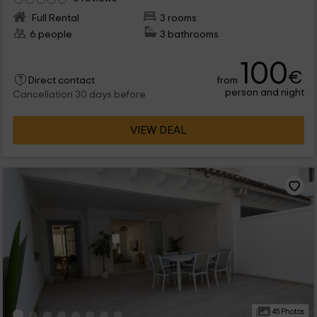
Full Rental
3 rooms
6 people
3 bathrooms
100
€
from
Direct contact
person and night
Cancellation 30 days before
VIEW DEAL
45 Photos