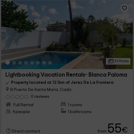
29 Photos
Lightbooking Vacation Rentals- Blanca Paloma
Property located at 12.1km of Jerez De La Frontera
El Puerto De Santa Maria, Cadiz
0 reviews
Full Rental
1 rooms
4 people
1 bathrooms
55
€
from
Direct contact