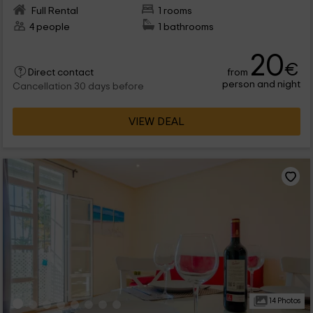
Full Rental
1 rooms
4 people
1 bathrooms
20
€
from
Direct contact
person and night
Cancellation 30 days before
VIEW DEAL
14 Photos