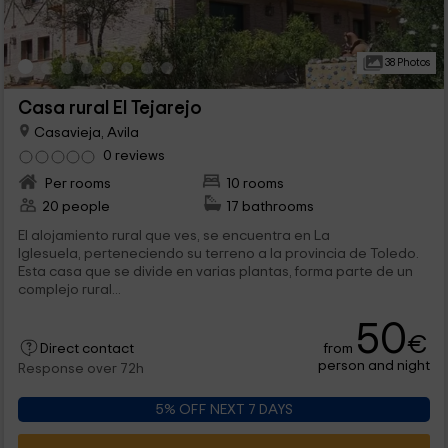
38 Photos
Casa rural El Tejarejo
Casavieja, Avila
0 reviews
Per rooms
10 rooms
20 people
17 bathrooms
El alojamiento rural que ves, se encuentra en La
Iglesuela, perteneciendo su terreno a la provincia de Toledo.
Esta casa que se divide en varias plantas, forma parte de un
complejo rural...
50
€
from
Direct contact
person and night
Response over 72h
5% OFF NEXT 7 DAYS