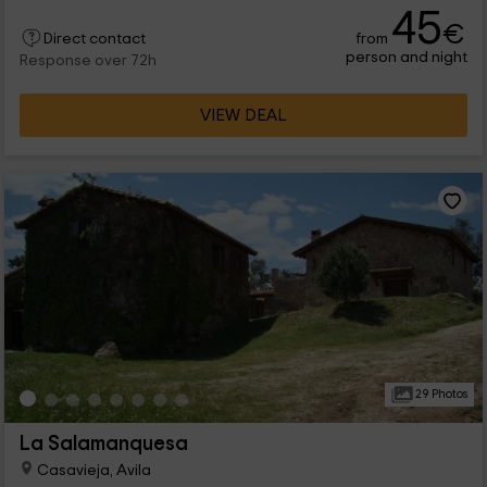
45
€
from
Direct contact
person and night
Response over 72h
VIEW DEAL
29 Photos
La Salamanquesa
Casavieja, Avila