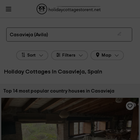
HolidayCottagesToRent.net
Holiday Cottages Spain
Holiday Cottages Castile
Leon
Holiday Cottages Avila
Holiday Cottages Casavieja
The 14 best holiday cottages & country houses in Casavieja in 2026
Casavieja (Avila)
Sort
Filters
Map
Holiday Cottages in Casavieja, Spain
Sort by:
Top 14 most popular country houses in Casavieja