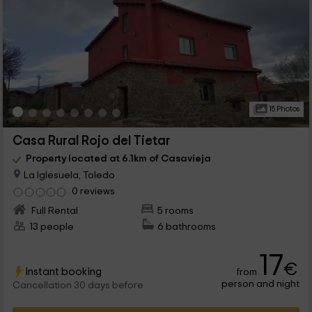
15 Photos
Casa Rural Rojo del Tietar
Property located at 6.1km of Casavieja
La Iglesuela, Toledo
0 reviews
Full Rental
5 rooms
13 people
6 bathrooms
17
€
Instant booking
from
person and night
Cancellation 30 days before