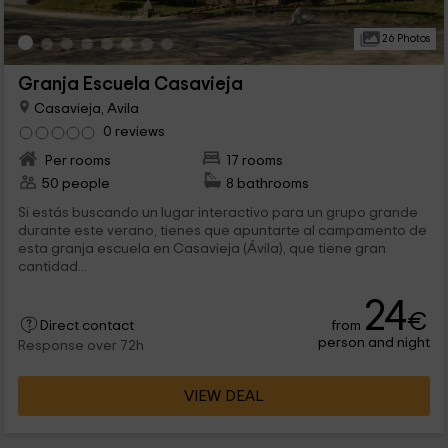
26 Photos
Granja Escuela Casavieja
Casavieja, Avila
0 reviews
Per rooms
17 rooms
50 people
8 bathrooms
Si estás buscando un lugar interactivo para un grupo grande
durante este verano, tienes que apuntarte al campamento de
esta granja escuela en Casavieja (Ávila), que tiene gran
cantidad...
24
€
from
Direct contact
person and night
Response over 72h
VIEW DEAL