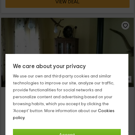
VIEW DEAL
We care about your privacy
We use our own and third-party cookies and similar
18 Photos
technologies to improve our site, analyze our traffic,
provide functionalities for social networks and
Villa Rojuelos
personalize content and advertising based on your
Casavieja, Avila
browsing habits, which you accept by clicking the
0 reviews
'Accept' button. More information about our
Cookies
Full Rental
4 rooms
policy.
8 people
2 bathrooms
Esta casona rural se encuentra a solo 200 metros del increíble