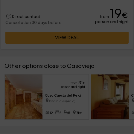
19
€
from
Direct contact
person and night
Cancellation 30 days before
VIEW DEAL
Other options close to Casavieja
31
from
€
person and night
Casa Cuesta del Reloj
C
Piedralaves (Avila)
12
5
5
7km