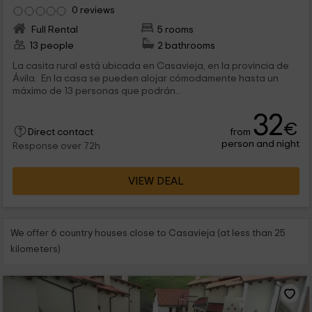
0 reviews
Full Rental
5 rooms
13 people
2 bathrooms
La casita rural está ubicada en Casavieja, en la provincia de
Ávila. En la casa se pueden alojar cómodamente hasta un
máximo de 13 personas que podrán...
32
€
from
Direct contact
person and night
Response over 72h
VIEW DEAL
We offer 6 country houses close to Casavieja (at less than 25
kilometers)