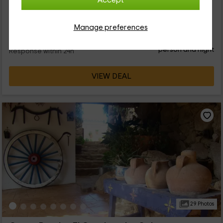
Accept
pueblo de Casavieja, perteneciente a la comunidad leonesa
de Ávila. Gracias a si localización apartada y su...
Manage preferences
20
€
from
Direct contact
person and night
Response within 24h
VIEW DEAL
29 Photos