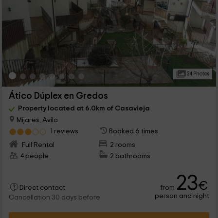
24 Photos
Ático Dúplex en Gredos
Property located at 6.0km of Casavieja
Mijares, Avila
1 reviews
Booked 6 times
Full Rental
2 rooms
4 people
2 bathrooms
23
€
from
Direct contact
person and night
Cancellation 30 days before