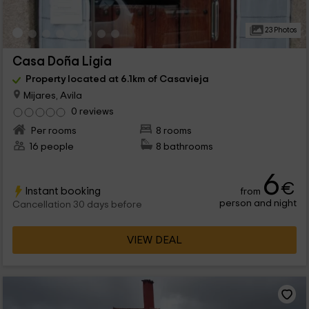
23 Photos
Casa Doña Ligia
Property located at 6.1km of Casavieja
Mijares, Avila
0 reviews
Per rooms
8 rooms
16 people
8 bathrooms
6
€
Instant booking
from
person and night
Cancellation 30 days before
VIEW DEAL