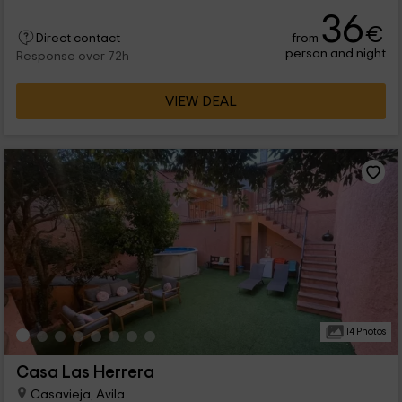
36
€
from
Direct contact
person and night
Response over 72h
VIEW DEAL
14 Photos
Casa Las Herrera
Casavieja, Avila