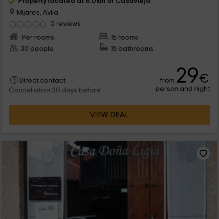
Property located at 6.0km of Casavieja
Mijares, Avila
0 reviews
Per rooms
15 rooms
30 people
15 bathrooms
29
€
from
Direct contact
person and night
Cancellation 30 days before
VIEW DEAL