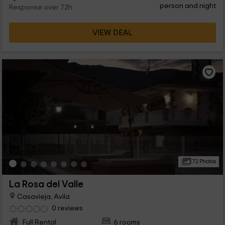
person and night
Response over 72h
VIEW DEAL
72 Photos
La Rosa del Valle
Casavieja, Avila
0 reviews
Full Rental
6 rooms