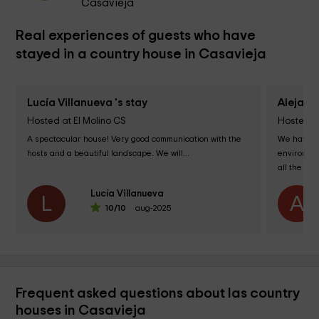
Casavieja
Real experiences of guests who have
stayed in a country house in Casavieja
Lucía Villanueva 's stay
Alejand
Hosted at El Molino CS
Hosted at
A spectacular house! Very good communication with the 
We have st
hosts and a beautiful landscape. We will...
environmen
all the st
the childr
Lucía Villanueva
L
A
10
/10
aug-2025
Frequent asked questions about las country
houses in Casavieja