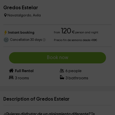
Gredos Estelar
Navatalgordo, Avila
120
€
Instant booking
from
person and night
Cancellation 30 days
Precio fin de semana desde 418€
Book now
Full Rental
6
people
3
rooms
3
bathrooms
Description of Gredos Estelar
¿Quieres disfrutar de un alojamiento diferente?
Te