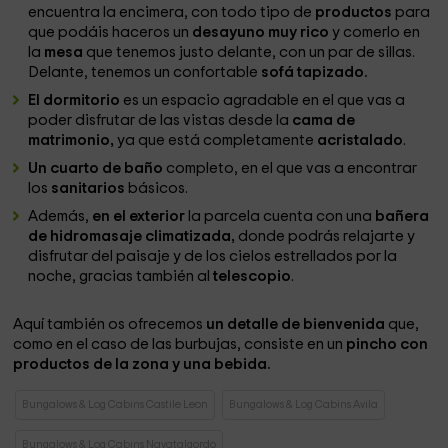
encuentra la encimera, con todo tipo de
productos
para
que podáis haceros un
desayuno muy rico
y comerlo en
la
mesa
que tenemos justo delante, con un par de sillas.
Delante, tenemos un confortable
sofá tapizado.
El dormitorio
es un espacio agradable en el que vas a
poder disfrutar de las vistas desde la
cama de
matrimonio,
ya que está completamente
acristalado
.
Un cuarto de baño
completo, en el que vas a encontrar
los
sanitarios
básicos.
Además,
en el exterior
la parcela cuenta con una
bañera
de hidromasaje climatizada,
donde podrás relajarte y
disfrutar del paisaje y de los cielos estrellados por la
noche, gracias también al
telescopio
.
Aquí también os ofrecemos
un detalle de bienvenida
que,
como en el caso de las burbujas, consiste en un
pincho con
productos de la zona y una bebida.
Bungalows & Log Cabins Castile Leon
Bungalows & Log Cabins Avila
Bungalows & Log Cabins Navatalgordo