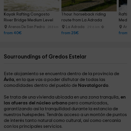
Kayak Rafting Congosto 
1 hour. horseback riding 
Raftin
River Bridge Medium Level
route from La Adrada
Mediu
Arenas De San Pedro
La Adrada
Aren
28.8 km
29.6 km
from 40€
from 25€
from 
Sourroundings of Gredos Estelar
Este alojamiento se encuentra dentro de la provincia de
Ávila
, en la que vas a poder disfrutar de todas las
comodidades dentro del pueblo de
Navatalgordo
.
Se trata de una vivienda ubicada en una zona tranquila,
en
las afueras del núcleo urbano
pero comunicados,
garantizando así la tranquilidad durante la estancia de
nuestros huéspedes. Tendrás acceso a un montón de puntos
de interés tanto natural como cultural, así como cercanía
con los principales servicios.