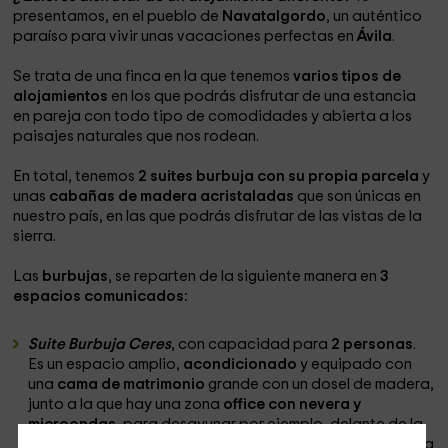
presentamos, en el pueblo de
Navatalgordo
, un auténtico
paraíso para vivir unas vacaciones perfectas en
Ávila
.
Se trata de una finca en la que tenemos
varios tipos de
alojamientos
en los que podrás disfrutar de una estancia
en pareja con todo tipo de comodidades y abierta a los
paisajes naturales que nos rodean.
En total, tenemos
2 suites burbuja con su propia parcela
y
unas
cabañas de madera acristaladas
que son únicas en
nuestro país, en las que podrás disfrutar de las vistas de la
sierra.
Las
burbujas
, se reparten de la siguiente manera en
3
espacios comunicados:
Suite Burbuja Ceres
, con capacidad para
2 personas
.
Es un espacio amplio,
acondicionado
y equipado con
una
cama de matrimonio
grande con un dosel de madera,
junto a la que hay una zona
office con nevera y
microondas
, para desayunar por ejemplo, delante de la
cama ya que dispone de
mesa con sillas
. También cuenta