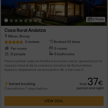
21 Photos
Casa Rural Andutza
Bilbao, Biscay
3 reviews
Booked 20 times
Per rooms
5 rooms
12 people
5 bathrooms
Para tu primer viaja en familia a la costa vasca, apuesta por la
riqueza natural de la comarca vizcaína de Busturialdea.
Nuestro alojamiento se encuentra allí, a tan solo 3...
37
€
Instant booking
from
person and night
Cancellation 7 days before
VIEW DEAL