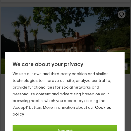
We care about your privacy
54 Photos
We use our own and third-party cookies and similar
Caserio Butron
technologies to improve our site, analyze our traffic,
Butron, Biscay
provide functionalities for social networks and
8 reviews
Booked 25 times
personalize content and advertising based on your
browsing habits, which you accept by clicking the
Full Rental
5 rooms
'Accept' button. More information about our
Cookies
12 people
5 bathrooms
policy.
Nuestro alojamiento se encuentra dentro de la población de
Butrón, que se encuentra dentro de Vizcaya, en una de las
zonas más bonitas del País Vasco. Se trata de un...