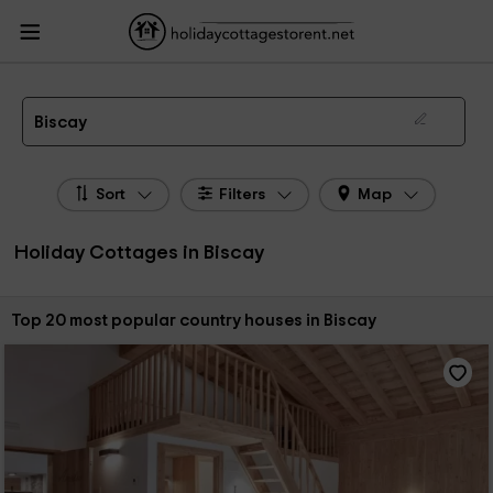
HolidayCottagesToRent.net
Holiday Cottages Spain
Holiday Cottages Basque
Country
Holiday Cottages Biscay
The 281 best holiday cottages & country houses in Biscay in 2026
Biscay
Sort
Filters
Map
Holiday Cottages in Biscay
Sort by:
Top 20 most popular country houses in Biscay