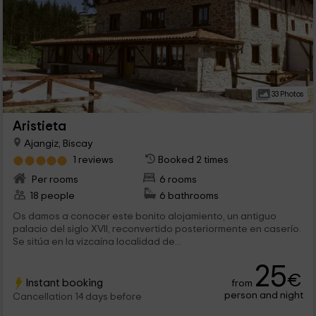
33 Photos
Aristieta
Ajangiz, Biscay
1 reviews
Booked 2 times
Per rooms
6 rooms
18 people
6 bathrooms
Os damos a conocer este bonito alojamiento, un antiguo
palacio del siglo XVII, reconvertido posteriormente en caserío.
Se sitúa en la vizcaína localidad de...
25
€
Instant booking
from
person and night
Cancellation 14 days before