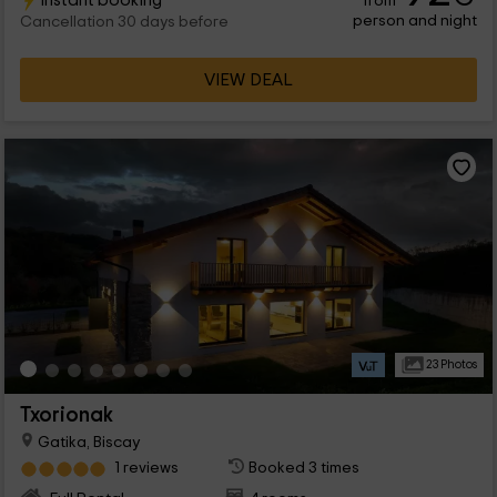
Instant booking
from
person and night
Cancellation 30 days before
VIEW DEAL
23 Photos
Txorionak
Gatika, Biscay
1 reviews
Booked 3 times