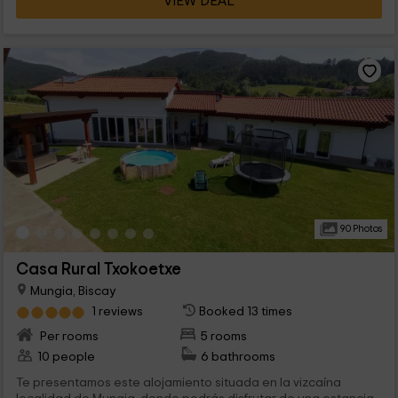
VIEW DEAL
90 Photos
Casa Rural Txokoetxe
Mungia, Biscay
1 reviews
Booked 13 times
Per rooms
5 rooms
10 people
6 bathrooms
Te presentamos este alojamiento situada en la vizcaína