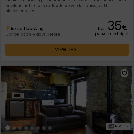
localidad de Mungia, donde podrás disfrutar de una estancia
en plena naturaleza rodeado de verdes paisajes. El
alojamiento se...
35
€
Instant booking
from
person and night
Cancellation 14 days before
VIEW DEAL
16 Photos