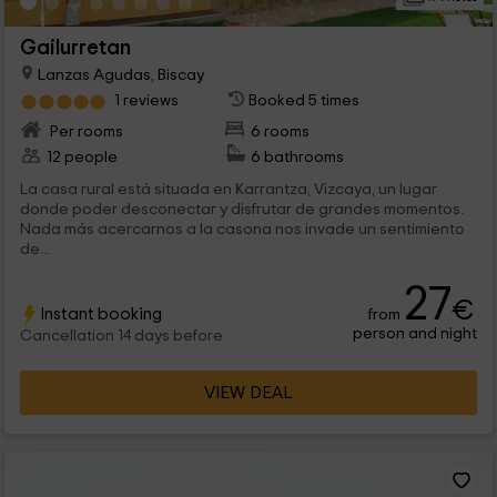
Gailurretan
Lanzas Agudas, Biscay
1 reviews
Booked 5 times
Per rooms
6 rooms
12 people
6 bathrooms
La casa rural está situada en Karrantza, Vizcaya, un lugar
donde poder desconectar y disfrutar de grandes momentos.
Nada más acercarnos a la casona nos invade un sentimiento
de...
27
€
Instant booking
from
person and night
Cancellation 14 days before
VIEW DEAL