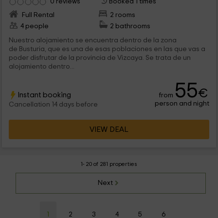
0 reviews
Booked 1 times
Full Rental
2 rooms
4 people
2 bathrooms
Nuestro alojamiento se encuentra dentro de la zona
de Busturia, que es una de esas poblaciones en las que vas a
poder disfrutar de la provincia de Vizcaya. Se trata de un
alojamiento dentro...
55
€
Instant booking
from
person and night
Cancellation 14 days before
VIEW DEAL
1- 20 of 281 properties
Next
1
2
3
4
5
6