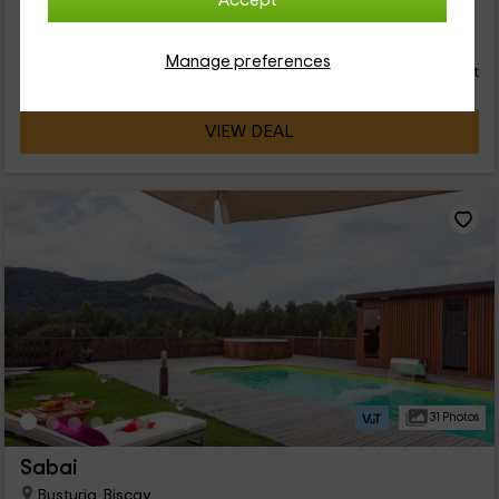
Accept
58
€
Instant booking
from
Manage preferences
person and night
Cancellation 7 days before
VIEW DEAL
31 Photos
Sabai
Busturia, Biscay