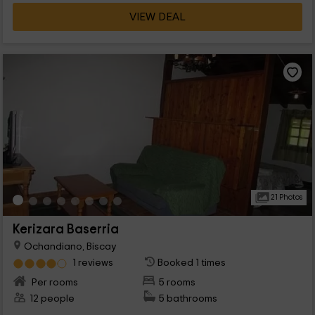
VIEW DEAL
21 Photos
Kerizara Baserria
Ochandiano, Biscay
1 reviews
Booked 1 times
Per rooms
5 rooms
12 people
5 bathrooms