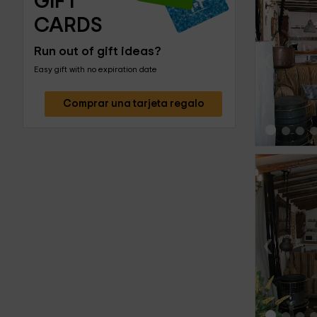
GIFT 
CARDS
‹
Run out of gift ideas?
Easy gift with no expiration date
Comprar una tarjeta regalo
‹