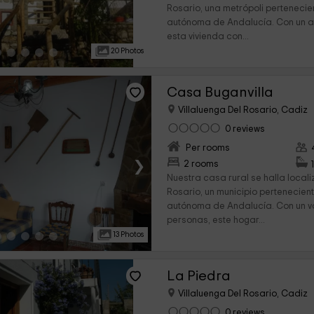
Rosario, una metrópoli perteneci
autónoma de Andalucía. Con un a
esta vivienda con...
20 Photos
Casa Buganvilla
Villaluenga Del Rosario, Cadiz
0 reviews
Per rooms
›
2 rooms
Nuestra casa rural se halla locali
Rosario, un municipio pertenecie
autónoma de Andalucía. Con un v
personas, este hogar...
13 Photos
La Piedra
Villaluenga Del Rosario, Cadiz
0 reviews