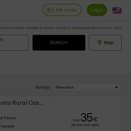
Gift Cards
Log in
e 8 best holiday cottages & country houses in Villaluenga Del Rosario in 2026
ts
Map
Sort by:
Casa del Horno - Conjunto Rural Casa Victoria
35
d 4 times
€
from
person and night
2 people