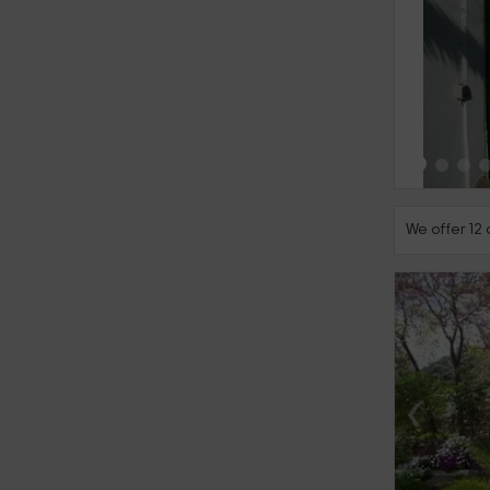
‹
We offer 12 
‹