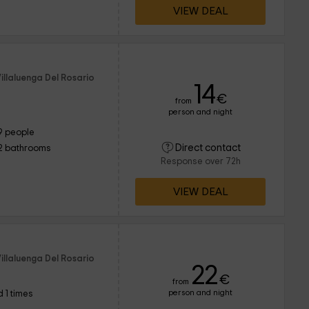
VIEW DEAL
illaluenga Del Rosario
14
€
from
person and night
9 people
Direct contact
2 bathrooms
Response over 72h
VIEW DEAL
illaluenga Del Rosario
22
€
from
person and night
 1 times