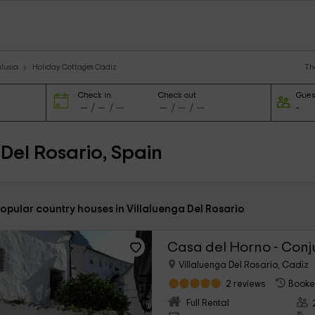
Th
lusia
Holiday Cottages Cadiz
Check in
Check out
Gues
Del Rosario, Spain
opular country houses in Villaluenga Del Rosario
Villaluenga Del Rosario, Cadiz
2 reviews
Booke
Full Rental