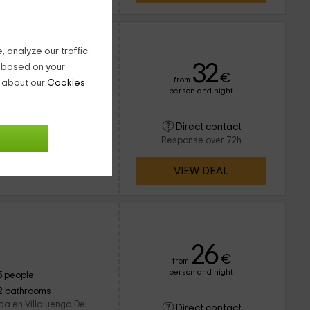
 analyze our traffic,
32
g based on your
€
from
n about our
Cookies
person and night
4 people
1 bathrooms
azada en Villaluenga Del
Direct contact
ente a la comunidad
Response over 72h
olumen para 4
VIEW DEAL
26
€
from
person and night
5 people
2 bathrooms
da en Villaluenga Del
Direct contact