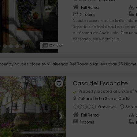
Full Rental
›
2 rooms
Nuestra casa rural se halla ubica
Rosario, una localidad correspo
autónoma de Andalucía. Con un v
personas, este domicilio...
12 Photos
country houses close to Villaluenga Del Rosario (at less than 25 kilome
Casa del Escondite
Property located at 3.2km of V
Zahara De La Sierra, Cadiz
0 reviews
Booke
›
Full Rental
1 rooms