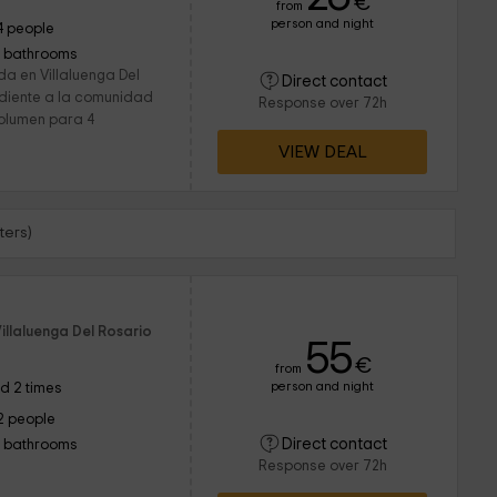
€
from
person and night
4 people
1 bathrooms
da en Villaluenga Del
Direct contact
ndiente a la comunidad
Response over 72h
olumen para 4
VIEW DEAL
ters)
illaluenga Del Rosario
55
€
from
person and night
d 2 times
2 people
Direct contact
1 bathrooms
Response over 72h