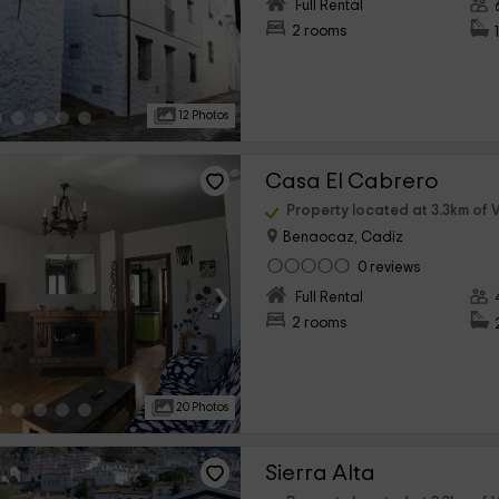
›
Full Rental
2 rooms
12 Photos
Casa El Cabrero
Property located at 3.3km of V
Benaocaz, Cadiz
0 reviews
›
Full Rental
2 rooms
20 Photos
Sierra Alta