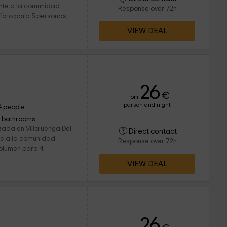
ente a la comunidad
Response over 72h
foro para 5 personas,
VIEW DEAL
26
€
from
person and night
4 people
1 bathrooms
zada en Villaluenga Del
Direct contact
nte a la comunidad
Response over 72h
olumen para 4
VIEW DEAL
26