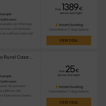
1389
€
from
person and night
4 people
1 bathrooms
el pueblo de Villalonga
Instant booking
teriores y la fachada
Cancellation 7 days before
 los edificios tanto del
VIEW DEAL
Vuelta Chica - Conjunto Rural Casa Victoria
25
€
from
person and night
4 people
1 bathrooms
xterior de paredes
Instant booking
os edificios del
Cancellation 7 days before
ra 4 personas cuenta
..
VIEW DEAL