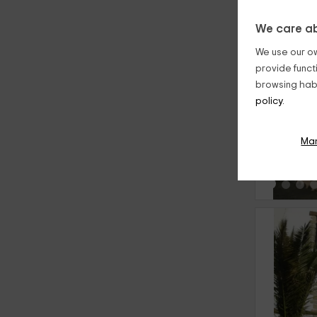
We care ab
We use our ow
provide funct
browsing habi
policy.
‹
Ma
‹