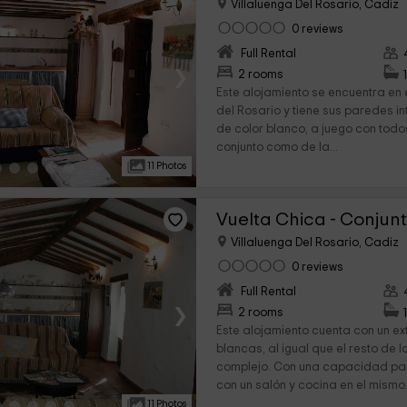
Villaluenga Del Rosario, Cadiz
0 reviews
Full Rental
›
2 rooms
Este alojamiento se encuentra en 
del Rosario y tiene sus paredes in
de color blanco, a juego con todos
conjunto como de la...
11 Photos
Villaluenga Del Rosario, Cadiz
0 reviews
Full Rental
›
2 rooms
Este alojamiento cuenta con un e
blancas, al igual que el resto de l
complejo. Con una capacidad pa
con un salón y cocina en el mismo.
11 Photos