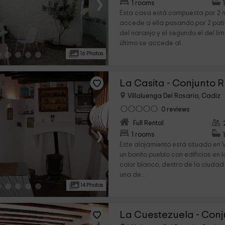
›
1 rooms
Esta casa está compuesta por 2 ni
accede a ella pasando por 2 patio
del naranjo y el segundo el del l
último se accede al...
16 Photos
Villaluenga Del Rosario, Cadiz
0 reviews
Full Rental
›
1 rooms
Este alojamiento está situado en V
un bonito pueblo con edificios en
color blanco, dentro de la ciuda
una de...
14 Photos