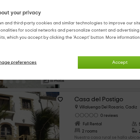
out your privacy
La Casa del Municipal
n and third-party cookies and similar technologies to improve our site,
Villaluenga Del Rosario, Cadiz
ionalities for social networks and personalize content and advertisin
0 reviews
ts, which you accept by clicking the 'Accept' button. More informatio
Full Rental
›
2 rooms
Nuestra casa rural se halla empl
nage preferences
Accept
Rosario, una ciudad correspondi
autónoma de Andalucía. Con un v
personas, este domicilio...
16 Photos
Casa del Postigo
Villaluenga Del Rosario, Cadiz
0 reviews
Full Rental
›
2 rooms
Nuestra casa rural se halla ubica