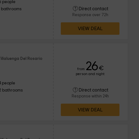
6 people
Direct contact
1 bathrooms
Response over 72h
VIEW DEAL
illaluenga Del Rosario
26
€
from
person and night
4 people
Direct contact
2 bathrooms
Response within 24h
VIEW DEAL