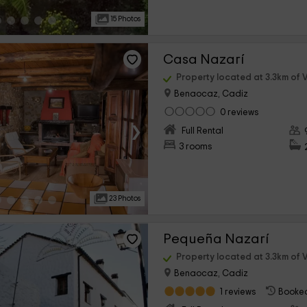
15 Photos
Casa Nazarí
Property located at 3.3km of V
Benaocaz, Cadiz
0 reviews
›
Full Rental
3 rooms
23 Photos
Pequeña Nazarí
Property located at 3.3km of V
Benaocaz, Cadiz
1 reviews
Booked