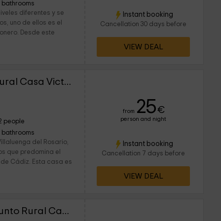
1 bathrooms
veles diferentes y se
Instant booking
s, uno de ellos es el
Cancellation 30 days before
imonero. Desde este
VIEW DEAL
La Casita - Conjunto Rural Casa Victoria
25
€
from
person and night
2 people
1 bathrooms
illaluenga del Rosario,
Instant booking
 los que predomina el
Cancellation 7 days before
d de Cádiz. Esta casa es
VIEW DEAL
La Cuestezuela - Conjunto Rural Casa Victoria