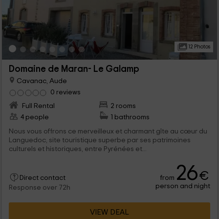
12 Photos
Domaine de Maran- Le Galamp
Cavanac, Aude
0 reviews
Full Rental
2 rooms
4 people
1 bathrooms
Nous vous offrons ce merveilleux et charmant gîte au cœur du
Languedoc, site touristique superbe par ses patrimoines
culturels et historiques, entre Pyrénées et...
26
€
from
Direct contact
person and night
Response over 72h
VIEW DEAL