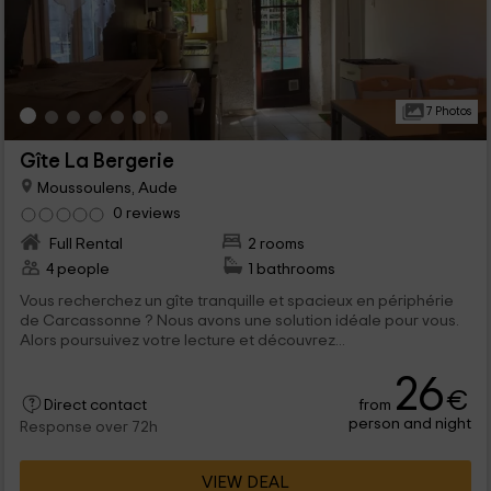
7 Photos
Gîte La Bergerie
Moussoulens, Aude
0 reviews
Full Rental
2 rooms
4 people
1 bathrooms
Vous recherchez un gîte tranquille et spacieux en périphérie
de Carcassonne ? Nous avons une solution idéale pour vous.
Alors poursuivez votre lecture et découvrez...
26
€
from
Direct contact
person and night
Response over 72h
VIEW DEAL