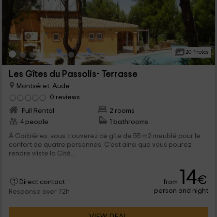
20 Photos
Les Gîtes du Passolis- Terrasse
Montséret, Aude
0 reviews
Full Rental
2 rooms
4 people
1 bathrooms
À Corbières, vous trouverez ce gîte de 55 m2 meublé pour le
confort de quatre personnes. C'est ainsi que vous pourez
rendre viiste la Cité...
14
€
from
Direct contact
person and night
Response over 72h
VIEW DEAL