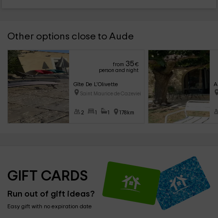
Other options close to Aude
35
from
€
person and night
Gîte De L'Olivette
A
Saint Maurice de Cazevieille (
2
1
1
178km
GIFT CARDS
Run out of gift ideas?
Easy gift with no expiration date