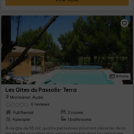
18 Photos
Les Gites du Passolis- Terra
Montséret, Aude
0 reviews
Full Rental
2 rooms
4 people
1 bathrooms
À ce gte de 55 m2, quatre personnes pourront s'écarter de la
vie en ville et profter d'un séjoir agrèable dans la campagne,