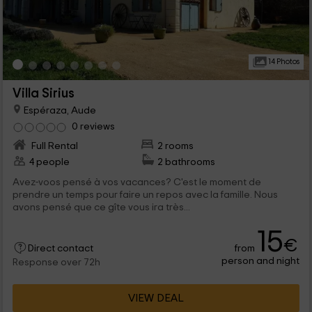
14 Photos
Villa Sirius
Espéraza, Aude
0 reviews
Full Rental
2 rooms
4 people
2 bathrooms
Avez-voos pensé à vos vacances? C'est le moment de
prendre un temps pour faire un repos avec la famille. Nous
avons pensé que ce gîte vous ira très...
15
€
from
Direct contact
person and night
Response over 72h
VIEW DEAL