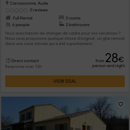
Carcassonne, Aude
0 reviews
Full Rental
3 rooms
6 people
2 bathrooms
Vous avez besoin de changer de cadre pour vos vacances ?
Nous vous proposons quelque chose d'original , un gîte renové
dans une cave viticole qui a été superbement...
28
€
from
Direct contact
person and night
Response over 72h
VIEW DEAL