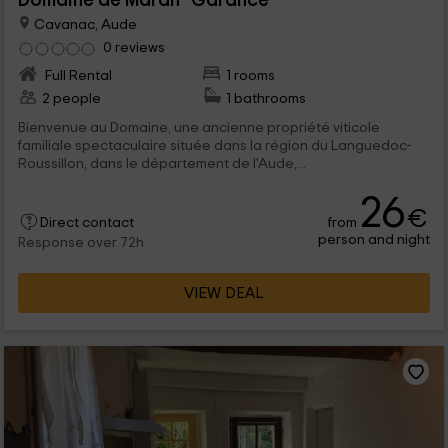
Domaine de Maran- Garance
Cavanac, Aude
0 reviews
Full Rental
1 rooms
2 people
1 bathrooms
Bienvenue au Domaine, une ancienne propriété viticole
familiale spectaculaire située dans la région du Languedoc-
Roussillon, dans le département de l'Aude,...
26
€
from
Direct contact
person and night
Response over 72h
VIEW DEAL