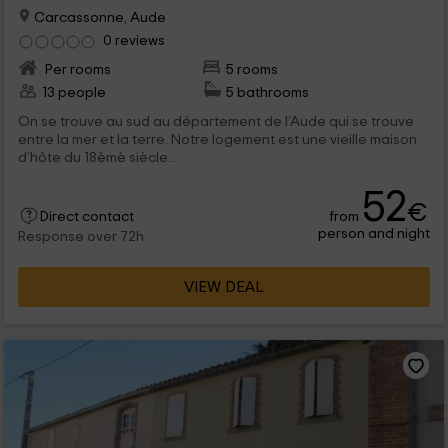
Carcassonne, Aude
0 reviews
Per rooms
5 rooms
13 people
5 bathrooms
On se trouve au sud au département de l’Aude qui se trouve
entre la mer et la terre. Notre logement est une vieille maison
d’hôte du 18èmè siècle...
52
€
from
Direct contact
person and night
Response over 72h
VIEW DEAL