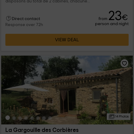
disposons au total de 2 cabines, chacune...
23
€
from
Direct contact
person and night
Response over 72h
VIEW DEAL
14 Photos
La Gargouille des Corbières