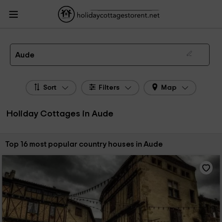
HolidayCottagesToRent.net
Holiday Cottages France
Holiday Cottages
Languedoc - Roussillon
Holiday Cottages Aude
The 16 best holiday cottages & country houses in Aude in 2026
Aude
Sort
Filters
Map
Holiday Cottages in Aude
Sort by:
Top 16 most popular country houses in Aude