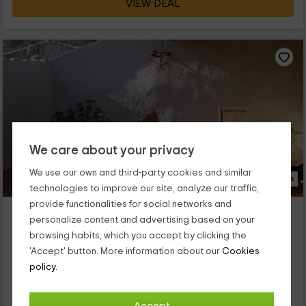
VIEW DEAL
We care about your privacy
We use our own and third-party cookies and similar
8 Photos
technologies to improve our site, analyze our traffic,
provide functionalities for social networks and
Les Glycines - Gîte Terrasse
personalize content and advertising based on your
Lagrasse, Aude
browsing habits, which you accept by clicking the
0 reviews
'Accept' button. More information about our
Cookies
Per rooms
2 rooms
policy.
6 people
1 bathrooms
Le département de l'Aude est riche en histoire, culture et