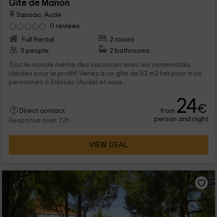
Gîte de Manon
Saissac, Aude
0 reviews
Full Rental
2 rooms
3 people
2 bathrooms
Tout le monde mérite des vacances avec les commodités
idéales pour le profit!! Venez à ce gîte de 52 m2 fait pour trois
personnes à Saissac (Aude) et vous...
24
€
from
Direct contact
person and night
Response over 72h
VIEW DEAL