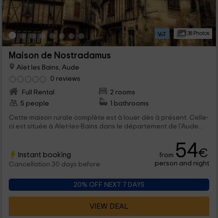
38 Photos
Maison de Nostradamus
Alet les Bains, Aude
0 reviews
Full Rental
2 rooms
5 people
1 bathrooms
Cette maison rurale complète est à louer dès à présent. Celle-
ci est située à Alet-les-Bains dans le département de l'Aude...
54
€
Instant booking
from
person and night
Cancellation 30 days before
20% OFF NEXT 7 DAYS
VIEW DEAL