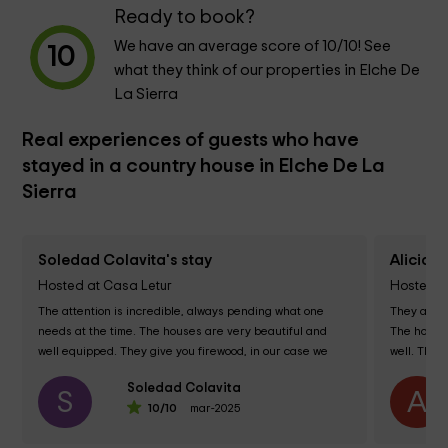
Ready to book?
We have an average score of
10
/10! See
10
what they think of our properties in Elche De
La Sierra
Real experiences of guests who have
stayed in a country house in Elche De La
Sierra
Soledad Colavita's stay
Alicia 
Hosted at Casa Letur
Hosted a
The attention is incredible, always pending what one 
They are v
needs at the time. The houses are very beautiful and 
The houses
well equipped. They give you firewood, in our case we 
well. The 
went in winter and have a lot of things...
Soledad Colavita
S
A
10
/10
mar-2025