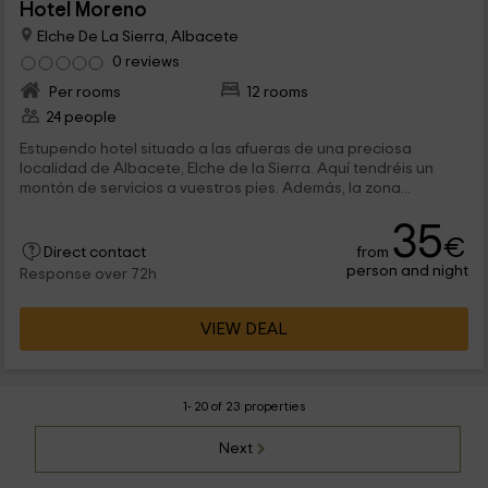
Hotel Moreno
Elche De La Sierra, Albacete
0 reviews
Per rooms
12 rooms
24 people
Estupendo hotel situado a las afueras de una preciosa
localidad de Albacete, Elche de la Sierra. Aquí tendréis un
montón de servicios a vuestros pies. Además, la zona...
35
€
from
Direct contact
person and night
Response over 72h
VIEW DEAL
1- 20 of 23 properties
Next