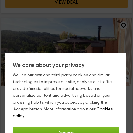
VIEW DEAL
We care about your privacy
We use our own and third-party cookies and similar
27 Photos
technologies to improve our site, analyze our traffic,
provide functionalities for social networks and
Puente del Segura B
personalize content and advertising based on your
Elche De La Sierra, Albacete
browsing habits, which you accept by clicking the
0 reviews
Booked 1 times
'Accept' button. More information about our
Cookies
Full Rental
3 rooms
policy.
6 people
2 bathrooms
Nuestra casa rural se halla asentada en Elche De La Sierra,