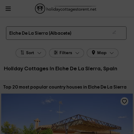
HolidayCottagesToRent.net
Holiday Cottages Spain
Holiday Cottages Castile-
La Mancha
Holiday Cottages Albacete
Holiday Cottages Elche De La Sierra
The 23 best holiday cottages & country houses in Elche De La Sierra in 2026
Elche De La Sierra (Albacete)
Sort
Filters
Map
Holiday Cottages in Elche De La Sierra, Spain
Sort by:
Top 20 most popular country houses in Elche De La Sierra