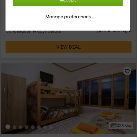
Accept
una corporación correspondiente a la comunidad autónoma
de Castilla La Mancha. Con una capacidad para 6 personas,...
Manage preferences
37
€
Instant booking
from
person and night
Cancellation 14 days before
VIEW DEAL
20 Photos