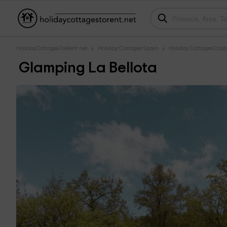
HolidayCottagesToRent.net
Holiday Cottages Spain
Holiday Cottages Casti
Glamping La Bellota