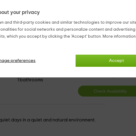
, ya que dispone de varias
barbacoas
.
out your privacy
 mejores vistas del embalse de Esgueva desde su
terraza chill out
ctividades
que organizamos y que parten de la
playa del embals
n and third-party cookies and similar technologies to improve our site,
ionalities for social networks and personalize content and advertisin
dolid
Bungalows & Log Cabins Encinas De Esgueva
ts, which you accept by clicking the 'Accept' button. More informatio
nage preferences
Accept
4
from
person and n
1 bathrooms
uiet days in a quiet and natural environment.