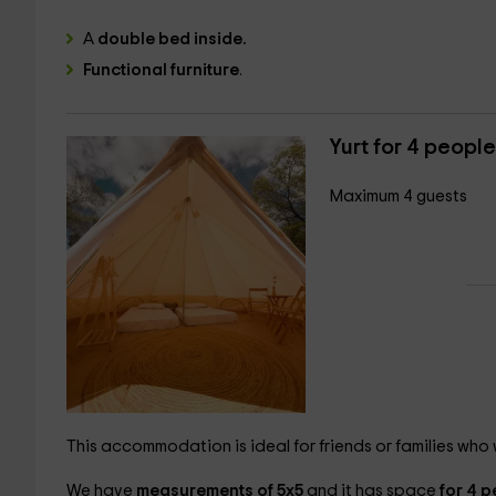
A
double bed inside.
Functional furniture
.
Yurt for 4 people
Maximum 4 guests
This accommodation is ideal for friends or families who 
We have
measurements of 5x5
and it has space
for 4 