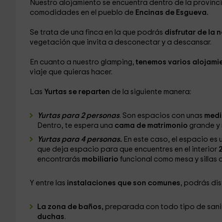
Nuestro alojamiento se encuentra dentro de la provinc
comodidades en el pueblo de
Encinas de Esgueva.
Se trata de una finca en la que podrás
disfrutar de la 
vegetación que invita a desconectar y a descansar.
En cuanto a nuestro glamping,
tenemos varios alojami
viaje que quieras hacer.
Las
Yurtas se reparten
de la siguiente manera:
Yurtas para 2 personas
. Son espacios con unas
medi
Dentro, te espera una
cama de matrimonio
grande y 
Yurtas para 4 personas.
En este caso, el espacio es 
que deja espacio para que encuentres en el interior
encontrarás
mobiliario
funcional como mesa y sillas
Y entre las
instalaciones que son comunes
, podrás dis
La zona de baños,
preparada con todo tipo de sanit
duchas
.