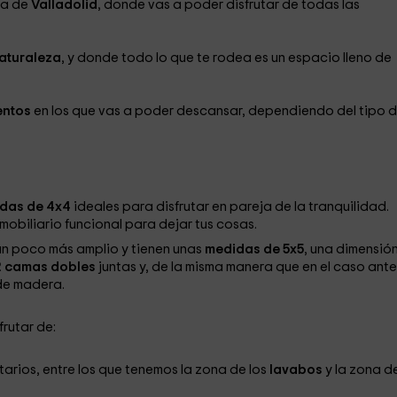
ia de
Valladolid
, donde vas a poder disfrutar de todas las
naturaleza
, y donde todo lo que te rodea es un espacio lleno de
entos
en los que vas a poder descansar, dependiendo del tipo 
das de 4x4
ideales para disfrutar en pareja de la tranquilidad.
mobiliario funcional para dejar tus cosas.
un poco más amplio y tienen unas
medidas de 5x5
, una dimensió
2 camas dobles
juntas y, de la misma manera que en el caso anter
 de madera.
frutar de:
arios, entre los que tenemos la zona de los
lavabos
y la zona de