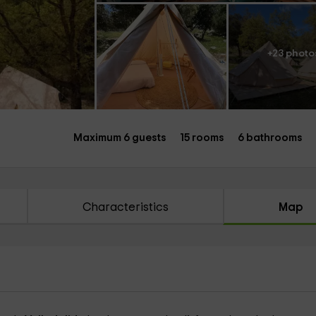
+23 photo
Maximum 6 guests
15 rooms
6 bathrooms
Characteristics
Map