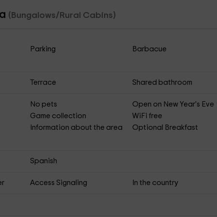
ta
(Bungalows/Rural Cabins)
Parking
Barbacue
Terrace
Shared bathroom
No pets
Open on New Year's Eve
Game collection
WiFi free
Information about the area
Optional Breakfast
Spanish
er
Access Signaling
In the country