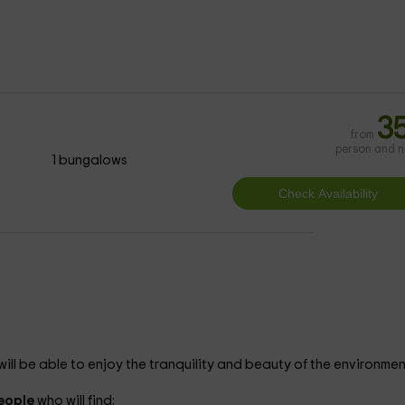
3
from
person and n
1 bungalows
will be able to enjoy the tranquility and beauty of the environmen
people
who will find: