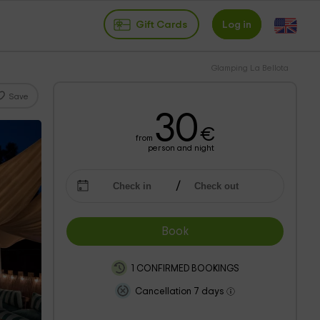
Gift Cards
Log in
Glamping La Bellota
Save
30
€
from
person and night
Book
1 CONFIRMED BOOKINGS
Cancellation 7 days