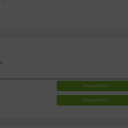
es
Show prices
Show prices