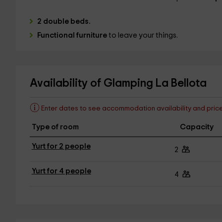
2 double beds.
Functional furniture
to leave your things.
Availability of Glamping La Bellota
Enter dates to see accommodation availability and pric
Type of room
Capacity
Yurt for 2 people
2
Yurt for 4 people
4