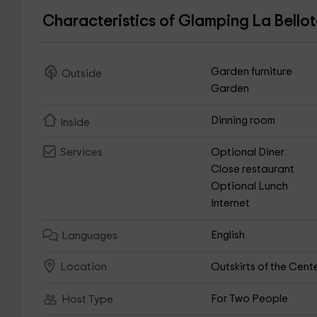
Characteristics of Glamping La Bello
Garden furniture
Outside
Garden
Dinning room
Inside
Optional Diner
Services
Close restaurant
Optional Lunch
Internet
English
Languages
Outskirts of the Cent
Location
For Two People
Host Type