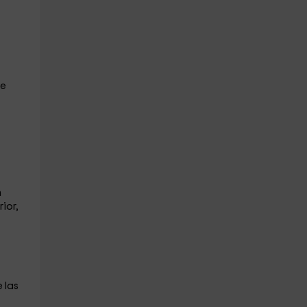
de
n
ior,
 las