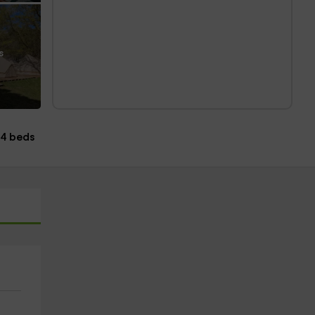
s
4 beds