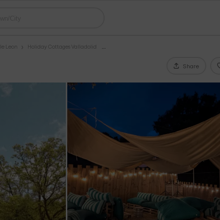
le Leon
Holiday Cottages Valladolid
Share