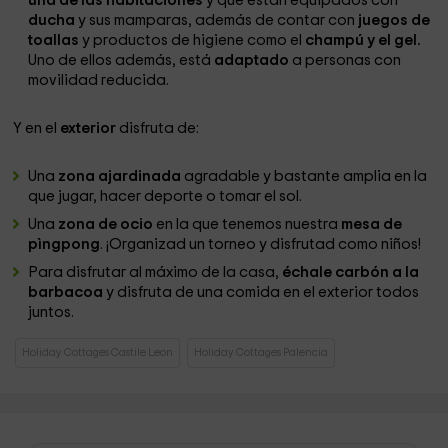
una de las habitaciones
y que están equipados con
ducha
y sus mamparas, además de contar con
juegos de
toallas
y productos de higiene como el
champú y el gel.
Uno de ellos además, está
adaptado
a personas con
movilidad reducida.
Y en el
exterior
disfruta de:
Una
zona ajardinada
agradable y bastante amplia en la
que jugar, hacer deporte o tomar el sol.
Una
zona de ocio
en la que tenemos nuestra
mesa de
pìngpong
. ¡Organizad un torneo y disfrutad como niños!
Para disfrutar al máximo de la casa,
échale carbón a la
barbacoa
y disfruta de una comida en el exterior todos
juntos.
Holiday Cottages Castile Leon
Holiday Cottages Palencia