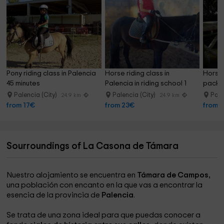
Pony riding class in Palencia 
Horse riding class in 
Horse 
45 minutes
Palencia in riding school 1 
pack i
hour
Palencia (City)
Palencia (City)
Pale
24.9 km
24.9 km
from 17€
from 23€
from 
Sourroundings of La Casona de Támara
Nuestro alojamiento se encuentra en
Támara de Campos,
una población con encanto en la que vas a encontrar la
esencia de la provincia de
Palencia
.
Se trata de una zona ideal para que puedas conocer a