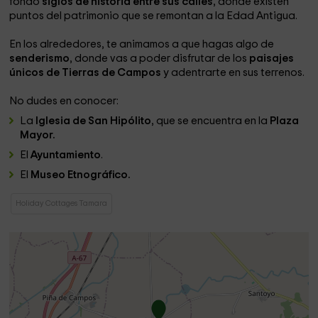
fondo
siglos de historia entre sus calles
, donde existen
puntos del patrimonio que se remontan a la Edad Antigua.
En los alrededores, te animamos a que hagas algo de
senderismo
, donde vas a poder disfrutar de los
paisajes
únicos de Tierras de Campos
y adentrarte en sus terrenos.
No dudes en conocer:
La
Iglesia de San Hipólito
, que se encuentra en la
Plaza
Mayor.
El
Ayuntamiento
.
El
Museo Etnográfico.
Holiday Cottages Tamara