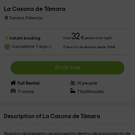
La Casona de Támara
Tamara, Palencia
32
€
Instant booking
from
person and night
Cancellation 7 days
Precio fin de semana desde 900€
Book now
Full Rental
14
people
7
rooms
7
bathrooms
Description of La Casona de Támara
Nuestro alojamiento se encuentra dentro de la provincia de