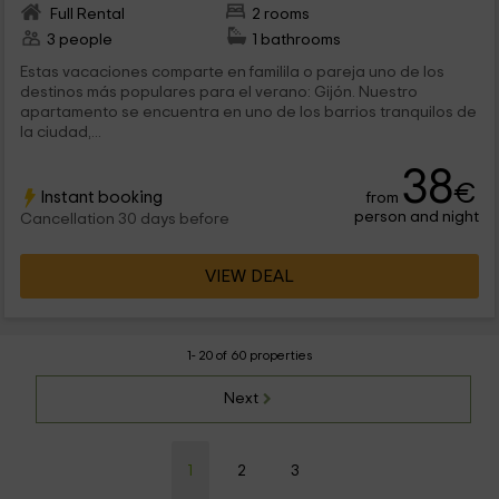
Full Rental
2 rooms
3 people
1 bathrooms
Estas vacaciones comparte en familila o pareja uno de los
destinos más populares para el verano: Gijón. Nuestro
apartamento se encuentra en uno de los barrios tranquilos de
la ciudad,...
38
€
Instant booking
from
person and night
Cancellation 30 days before
VIEW DEAL
1- 20 of 60 properties
Next
1
2
3