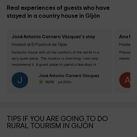
Real experiences of guests who have
stayed in a country house in Gijón
José Antonio Carnero Vázquez's stay
Ana Mar
Hosted at El Pastizal de Gijón
Hosted a
Fantastic house with all the comforts of the world in a 
Phenomenal
very quiet place. The hostess is charming. I can only 
needs a ki
recommend it. A great place to spend a few days in 
Asturias near Gijón. Without a doubt...
José Antonio Carnero Vázquez
J
A
10
/10
jul-2026
TIPS IF YOU ARE GOING TO DO
RURAL TOURISM IN GIJÓN