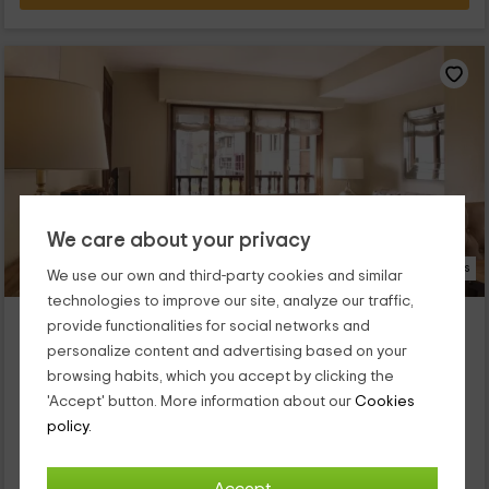
We care about your privacy
17 Photos
We use our own and third-party cookies and similar
technologies to improve our site, analyze our traffic,
El Mirador de Begoña
provide functionalities for social networks and
Gijón, Asturias
personalize content and advertising based on your
1 reviews
Booked 1 times
browsing habits, which you accept by clicking the
Full Rental
2 rooms
'Accept' button. More information about our
Cookies
4 people
1 bathrooms
policy.
Nuestro alojamiento se encuentra dentro de la ciudad
de Gijón, una de las más visitadas y conocidas con las que