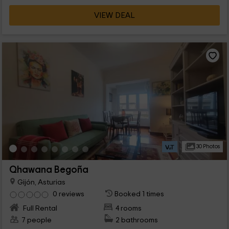
VIEW DEAL
30 Photos
Qhawana Begoña
Gijón, Asturias
0 reviews
Booked 1 times
Full Rental
4 rooms
7 people
2 bathrooms