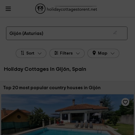
HolidayCottagesToRent.net
Holiday Cottages Spain
Holiday Cottages
Asturias
Holiday Cottages Gijón
The 60 best holiday cottages & country houses in Gijón in 2026
Gijón (Asturias)
Sort
Filters
Map
Holiday Cottages in Gijón, Spain
Sort by:
Top 20 most popular country houses in Gijón