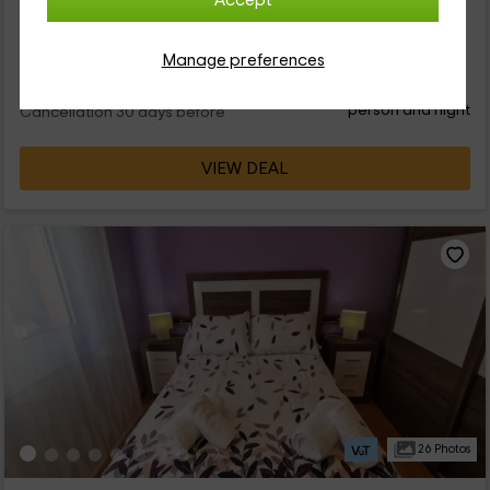
Accept
disfrutar de la esencia de Asturias. Se trata de un
alojamiento...
Manage preferences
20
€
Instant booking
from
person and night
Cancellation 30 days before
VIEW DEAL
26 Photos