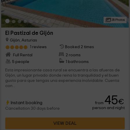
35 Photos
El Pastizal de Gijón
Gijón, Asturias
1 reviews
Booked 2 times
Full Rental
2 rooms
5 people
1 bathrooms
Esta impresionante casa rural se encuentra a las afueras de
Gijón, un lugar privado donde reina la tranquilidad y el buen
gusto para que tengas una experiencia inolvidable. Cuenta
con...
45
€
Instant booking
from
person and night
Cancellation 30 days before
VIEW DEAL