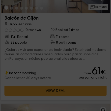
85 Photos
Balcón de Gijón
Gijón, Asturias
0 reviews
Booked 1 times
Full Rental
11 rooms
22 people
8 bathrooms
¿Quieres vivir una experiencia inolvidable? Este hotel moderno
reúne las comodidades adecuadas para pasar unos días
en Porceyo, un núcleo poblacional a las afueras...
61
€
Instant booking
from
person and night
Cancellation 30 days before
VIEW DEAL