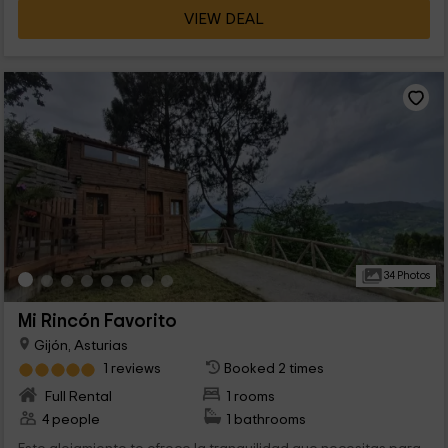
VIEW DEAL
34 Photos
Mi Rincón Favorito
Gijón, Asturias
1 reviews
Booked 2 times
Full Rental
1 rooms
4 people
1 bathrooms