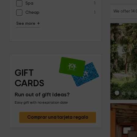
Spa
1
We offer 14
Cheap
1
+
See more
‹
GIFT 
CARDS
Run out of gift ideas?
Easy gift with no expiration date
Comprar una tarjeta regalo