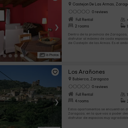
Castejon De Las Armas, Zara
0 reviews
Full Rental
›
2 rooms
Dentro de la provincia de Zaragoza,
disfrutar al máximo de cada espacio,
de Castejón de las Armas. Es el ambiente ideal para que lo
disfruten hasta 4 personas como máx
estancias completas y perfectament
16 Photos
Los Arañones
Bubierca, Zaragoza
0 reviews
Full Rental
›
4 rooms
Estos apartamentos se encuentran de
Zaragoza, en la que vas a poder des
disfrutar de espacios muy agradables. Tenemos capac
para 10 personas, pero cada uno de 
espacio para 5 personas. ¡Bienvenid