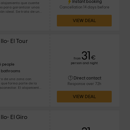
Instant booking
 alojamiento que cuente
Cancellation 14 days before
s para garantizar unas
ión ideal. Se trata de un
es, un espacioso salón y
VIEW DEAL
r una agradable
lo- El Tour
31
€
from
person and night
6 people
1 bathrooms
Direct contact
ro de una zona con
que forma parte de la
Response over 72h
El alojamiento
, y consta de 2
VIEW DEAL
e una terraza con las
o- El Giro