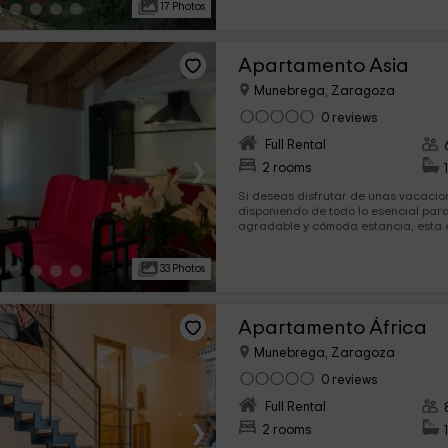
17 Photos
Apartamento Asia
Munebrega, Zaragoza
0 reviews
Full Rental
›
2 rooms
Si deseas disfrutar de unas vacacio
disponiendo de todo lo esencial par
agradable y cómoda estancia, esta e
trata de un apartamento tematizado y
necesario para satisfacer al visitan
33 Photos
habitaciones dobles y un amplio sal
Apartamento África
Munebrega, Zaragoza
0 reviews
Full Rental
›
2 rooms