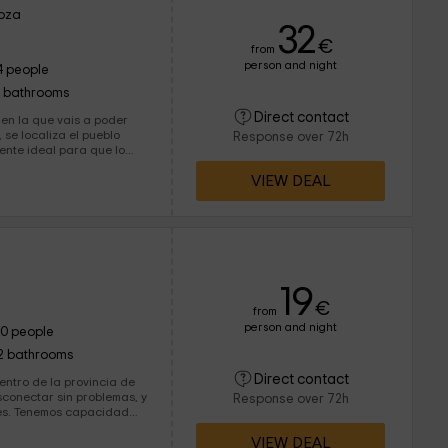
goza
32
€
from
person and night
4 people
1 bathrooms
Direct contact
 en la que vais a poder
 se localiza el pueblo
Response over 72h
imo, disfrutando de
VIEW DEAL
e equipadas.
19
€
from
person and night
10 people
2 bathrooms
Direct contact
ntro de la provincia de
conectar sin problemas, y
Response over 72h
idad
los apartamentos tiene
VIEW DEAL
os!