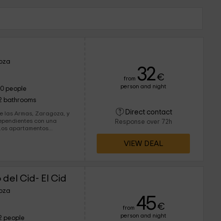
goza
32
€
from
person and night
10 people
2 bathrooms
Direct contact
e las Armas, Zaragoza, y
dependientes con una
Response over 72h
Los apartamentos
as cuales tienen cada uno
VIEW DEAL
stida. El apartamento
sión y de un baño.
uego de toallas para cada
 un máximo de 6 personas.
el Cid- El Cid
WIFI gratuita y
isfrutar de los 2 salones
goza
 esparcimiento y el otro
45
a casa.
€
from
person and night
2 people