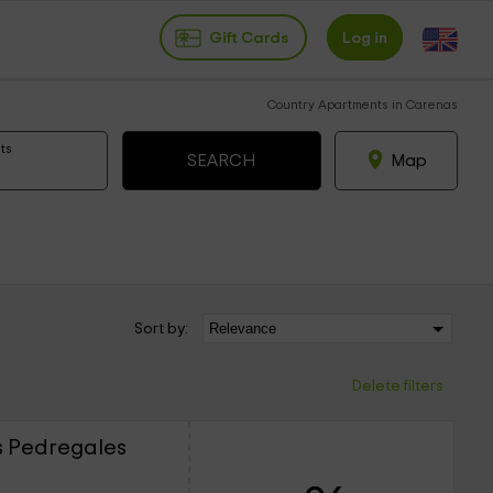
Gift Cards
Log in
Country Apartments in Carenas
ts
Map
Sort by:
Delete filters
s Pedregales