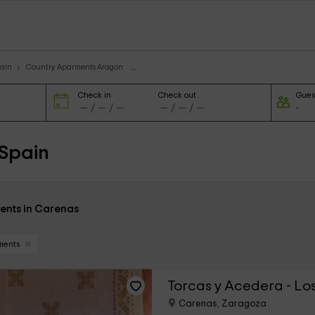
ain
Country Aparments Aragon
Check in
Check out
Gues
 Spain
ents in Carenas
ments
Torcas y Acedera - Lo
Carenas, Zaragoza