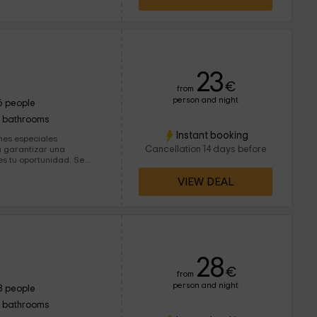
23
€
from
person and night
6 people
1 bathrooms
Instant booking
nes especiales
Cancellation 14 days before
a garantizar una
s tu oportunidad. Se
 repleto de todo lo
VIEW DEAL
te. Cuenta con 2
ón con cocina americana.
28
€
from
person and night
8 people
1 bathrooms