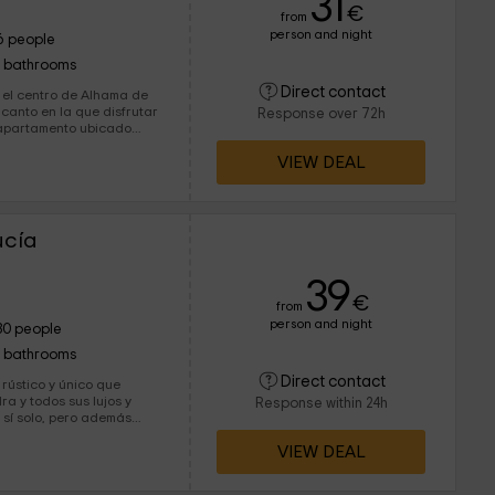
31
€
from
person and night
6 people
1 bathrooms
Direct contact
 el centro de Alhama de
anto en la que disfrutar
Response over 72h
pacio para 4 a 6 personas,
VIEW DEAL
nto. ¡Te esperamos!
ucía
39
€
from
person and night
30 people
1 bathrooms
Direct contact
rústico y único que
a y todos sus lujos y
Response within 24h
 sí solo, pero además
huéspedes se relajen
VIEW DEAL
 los alrededores.