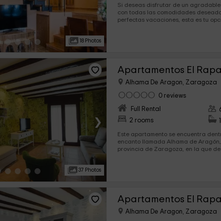
Si deseas disfrutar de un agradable
con todas las comodidades deseada
perfectas vacaciones, esta es tu opc
amplio apartamento con 2 habitacion
una equipada cocina para asegura
18 Photos
estancia.
Apartamentos El Rapal
Alhama De Aragon, Zaragoza
0 reviews
Full Rental
›
2 rooms
Este apartamento se encuentra dent
encanto llamada Alhama de Aragón, 
provincia de Zaragoza, en la que desconectar. 
tiene capacidad para 4 a 6 personas
habitaciones con encanto, además d
37 Photos
mejores vistas.
Apartamentos El Rapall
Alhama De Aragon, Zaragoza