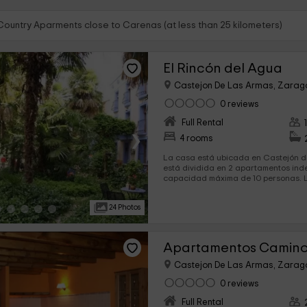
 Country Aparments close to Carenas (at less than 25 kilometers)
El Rincón del Agua
Castejon De Las Armas, Zara
0 reviews
Full Rental
›
4 rooms
La casa está ubicada en Castejón d
está dividida en 2 apartamentos in
capacidad máxima de 10 personas. 
disponen de 2 habitaciones dobles l
una cama matrimonial equipada y ve
24 Photos
dispone de salón completo con televi
Ofrecemos productos de aseo y un j
huésped. Uno de los apartamentos dispone de 2 camas
supletorias, así se pueden hospedar
Apartamentos Camino d
Los apartamentos disponen de señal 
calefacción. Los huéspedes pueden d
Castejon De Las Armas, Zara
comunes, uno con televisor y zona de
con acceso al jardín de 900m2 de l
0 reviews
Full Rental