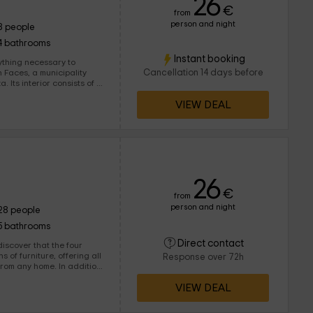
26
€
from
person and night
8 people
4 bathrooms
Instant booking
rything necessary to
Cancellation 14 days before
 Faces, a municipality
 of a
VIEW DEAL
26
€
from
person and night
28 people
5 bathrooms
Direct contact
iscover that the four
Response over 72h
rom any home. In addition
ces, there are areas to
VIEW DEAL
ase of the room, perfect