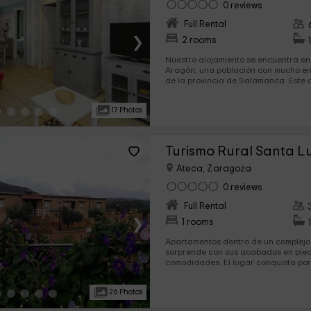
0 reviews
Full Rental
›
2 rooms
Nuestro alojamiento se encuentra en
Aragón, una población con mucho enc
de la provincia de Salamanca. Este apartamento ubicado
dentro de un edificio, dispone de es
y consta de 2 habitaciones con enca
17 Photos
Turismo Rural Santa L
Ateca, Zaragoza
0 reviews
Full Rental
›
1 rooms
Apartamentos dentro de un complejo 
sorprende con sus acabados en piedr
comodidades. El lugar conquista por
cuenta con 2 jacuzzis para que los 
completamente antes de disfrutar de
26 Photos