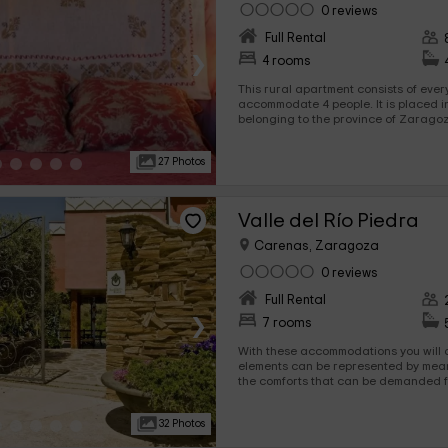
0 reviews
Full Rental
›
4 rooms
This rural apartment consists of eve
accommodate 4 people. It is placed in
belonging to the province of Zaragoza. Its interior consists
wide lounge, kitchen, 2 bedrooms marriage, and 2 bathrooms
complete.
27 Photos
Valle del Río Piedra
Carenas, Zaragoza
0 reviews
Full Rental
›
7 rooms
With these accommodations you will d
elements can be represented by means of furniture, offering all
the comforts that can be demanded f
to the wide and complete private spa
share among our guests. This is the c
32 Photos
for fun since it also has a bar bar.