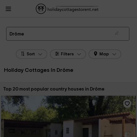
HolidayCottagesToRent.net
Holiday Cottages France
Holiday Cottages Rhône -
Alpes
Holiday Cottages Drôme
The 30 best holiday cottages & country houses in Drôme in 2026
Drôme
Sort
Filters
Map
Holiday Cottages in Drôme
Sort by:
Top 20 most popular country houses in Drôme