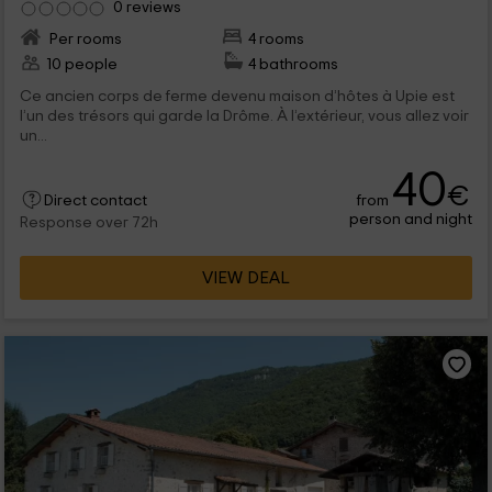
0 reviews
Per rooms
4 rooms
10 people
4 bathrooms
Ce ancien corps de ferme devenu maison d’hôtes à Upie est
l’un des trésors qui garde la Drôme. À l’extérieur, vous allez voir
un...
40
€
from
Direct contact
person and night
Response over 72h
VIEW DEAL