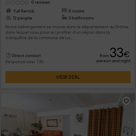
0 reviews
Full Rental
5 rooms
12 people
3 bathrooms
Notre hébergement se trouve dans le département du Drôme,
dans lequel vous pourrez profiter d’un séjour dans la
tranquillité de la commune de La...
33
€
from
Direct contact
person and night
Response over 72h
VIEW DEAL