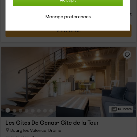
Accept
18
€
from
Direct contact
person and night
Response over 72h
Manage preferences
VIEW DEAL
14 Photos
Les Gites De Genas- Gîte de la Tour
Bourg lès Valence, Drôme