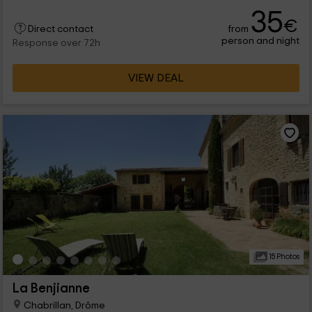
35
€
from
Direct contact
person and night
Response over 72h
VIEW DEAL
15 Photos
La Benjianne
Chabrillan, Drôme