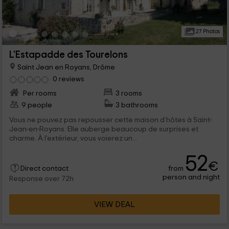
27 Photos
L'Estapadde des Tourelons
Saint Jean en Royans, Drôme
0 reviews
Per rooms
3 rooms
9 people
3 bathrooms
Vous ne pouvez pas repousser cette maison d’hôtes à Saint-
Jean-en-Royans. Elle auberge beaucoup de surprises et
charme. À l’extérieur, vous voierez un...
52
€
from
Direct contact
person and night
Response over 72h
VIEW DEAL