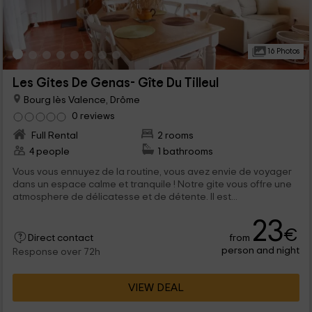
16 Photos
Les Gites De Genas- Gîte Du Tilleul
Bourg lès Valence, Drôme
0 reviews
Full Rental
2 rooms
4 people
1 bathrooms
Vous vous ennuyez de la routine, vous avez envie de voyager
dans un espace calme et tranquile ! Notre gite vous offre une
atmosphere de délicatesse et de détente. Il est...
23
€
from
Direct contact
person and night
Response over 72h
VIEW DEAL