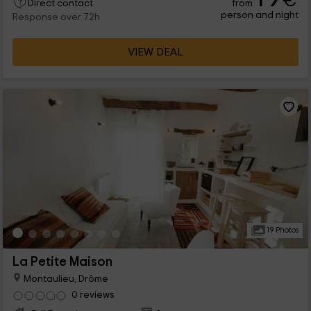
€
from
Direct contact
person and night
Response over 72h
VIEW DEAL
19 Photos
La Petite Maison
Montaulieu, Drôme
0 reviews