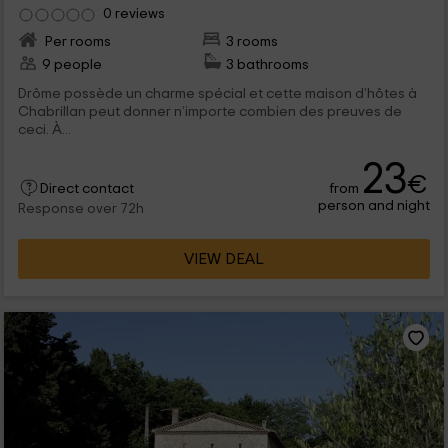
0 reviews
Per rooms
3 rooms
9 people
3 bathrooms
Drôme possède un charme spécial et cette maison d’hôtes à
Chabrillan peut donner n’importe combien des preuves de
ceci. À...
23
€
from
Direct contact
person and night
Response over 72h
VIEW DEAL