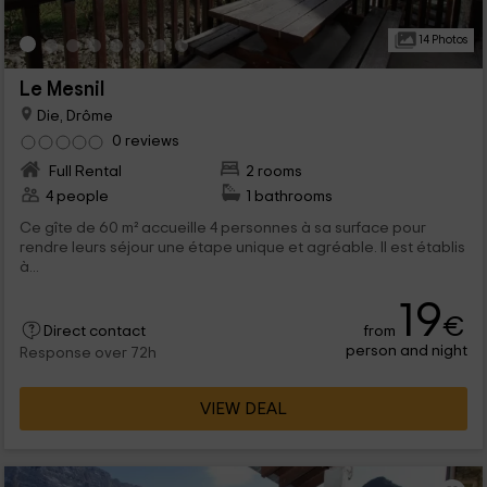
14 Photos
Le Mesnil
Die, Drôme
0 reviews
Full Rental
2 rooms
4 people
1 bathrooms
Ce gîte de 60 m² accueille 4 personnes à sa surface pour
rendre leurs séjour une étape unique et agréable. Il est établis
à...
19
€
from
Direct contact
person and night
Response over 72h
VIEW DEAL