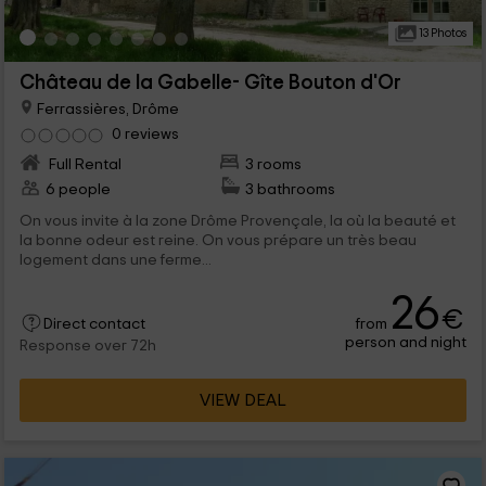
13 Photos
Château de la Gabelle- Gîte Bouton d'Or
Ferrassières, Drôme
0 reviews
Full Rental
3 rooms
6 people
3 bathrooms
On vous invite à la zone Drôme Provençale, la où la beauté et
la bonne odeur est reine. On vous prépare un très beau
logement dans une ferme...
26
€
from
Direct contact
person and night
Response over 72h
VIEW DEAL