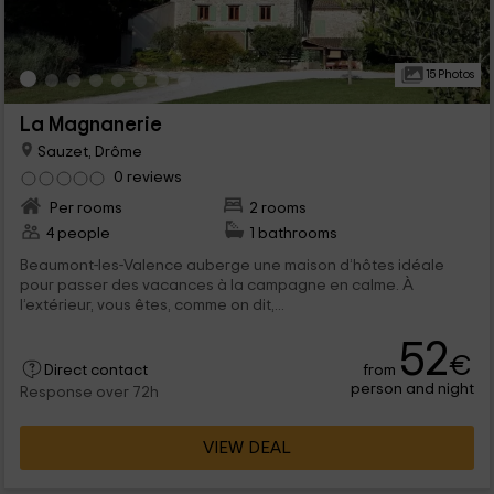
15 Photos
La Magnanerie
Sauzet, Drôme
0 reviews
Per rooms
2 rooms
4 people
1 bathrooms
Beaumont-les-Valence auberge une maison d’hôtes idéale
pour passer des vacances à la campagne en calme. À
l’extérieur, vous êtes, comme on dit,...
52
€
from
Direct contact
person and night
Response over 72h
VIEW DEAL