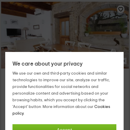
23 Photos
We care about your privacy
Les Gites De Genas- Gîte du Platane
We use our own and third-party cookies and similar
technologies to improve our site, analyze our traffic,
Bourg lès Valence, Drôme
provide functionalities for social networks and
0 reviews
personalize content and advertising based on your
Full Rental
3 rooms
browsing habits, which you accept by clicking the
8 people
3 bathrooms
'Accept' button. More information about our
Cookies
Soyez les bienvenus dans notre charmant gite situé a Drome,
policy.
la région est connue pour les fameux champs de lavandes et
les differents saveurs et joli gout du Nougat. De nombreux...