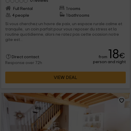
0 reviews
Full Rental
1 rooms
4 people
1 bathrooms
Si vous cherchez un havre de paix, un espace rurale calme et
tranquile, un coin parfait pour vous reposer du stress et la
routine quotidienne, alors ne ratez pas cette ocasion notre
gite est...
18
€
from
Direct contact
person and night
Response over 72h
VIEW DEAL